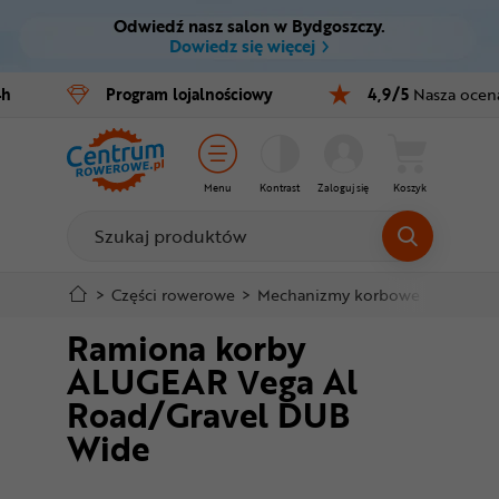
Odwiedź nasz salon w Bydgoszczy.
Ctrl
M
Dowiedz się więcej
Rowery
4h
Program
lojalnościowy
4,9/5
Nasza ocen
Menu główne
E-bike
Informacje o produkcie
Części
Menu
Kontrast
Zaloguj się
Koszyk
Do koszyka
Akcesoria
Odzież
Szczegółowe informacje
>
Części rowerowe
>
Mechanizmy korbowe
>
Korby 
Ramiona korby
Kaski
Stopka
ALUGEAR Vega Al
Buty
Road/Gravel DUB
Mapa strony
Wide
Warsztat