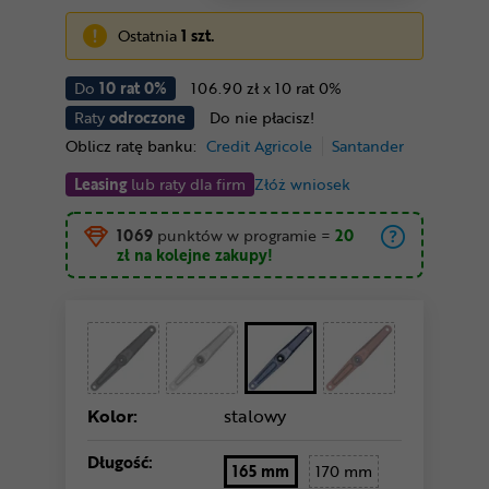
Ostatnia
1 szt.
Do
10 rat 0%
106.90 zł x 10 rat 0%
Raty
odroczone
Do nie płacisz!
Oblicz ratę banku:
Credit Agricole
Santander
Leasing
lub raty dla firm
Złóż wniosek
1069
punktów w programie
=
20
zł
na kolejne zakupy!
Kolor:
stalowy
Długość:
165 mm
170 mm