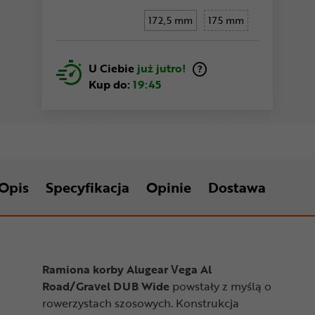
172,5 mm
175 mm
U Ciebie
już jutro!
Kup do:
19:45
Opis
Specyfikacja
Opinie
Dostawa
Ramiona korby Alugear Vega Al
Road/Gravel DUB Wide
powstały z myślą o
rowerzystach szosowych. Konstrukcja