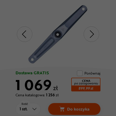
Odżywki
Nowości
Superoferta
Dostawa GRATIS
Porównaj
1 069
CENA
po zalogowaniu
zł
899,99 zł
Cena katalogowa:
1 256
zł
Ilość
Do koszyka