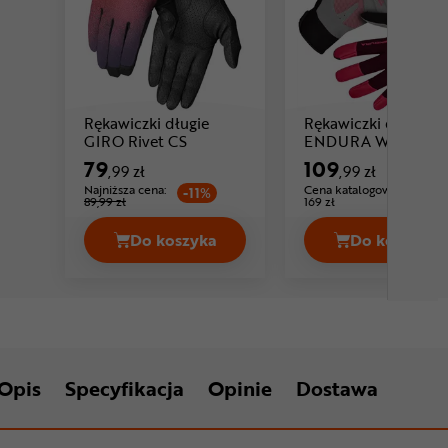
Rękawiczki długie
Rękawiczki długie
Cena: 79 ,99 zł
GIRO Rivet CS
ENDURA Wms
Cena: 10
Windchill
79
109
,99 zł
,99 zł
Najniższa cena:
Cena katalogowa:
-11%
89,99 zł
169 zł
Do koszyka
Do koszyka
Rękawiczki długie GIRO Rivet CS Cen
Rękawic
Opis
Specyfikacja
Opinie
Dostawa