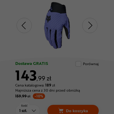
Odżywki
Nowości
Superoferta
Dostawa GRATIS
Porównaj
143
,99 zł
Cena katalogowa:
189
zł
Najniższa cena z 30 dni przed obniżką
159,99
zł
-10%
Ilość
Do koszyka