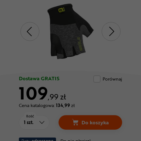
Odżywki
Nowości
Superoferta
Dostawa GRATIS
Porównaj
109
,99 zł
Cena katalogowa:
134,99
zł
Ilość
Do koszyka
Raty
odroczone
Do nie płacisz!