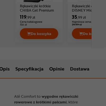
Rękawiczki krótkie
Rękawiczki dziecięc
Cena: 119 ,99 zł
Cena:
CHIBA Gel Premium
DISNEY Mickey
119
35
,99 zł
,99 zł
Cena katalogowa:
Najniższa cena:
-10%
156 zł
39,99 zł
Do koszyka
Do koszyka
Rękawiczki krótkie CHIBA Gel Premi
Rękawic
Opis
Specyfikacja
Opinie
Dostawa
Alé Comfort to
wygodne rękawiczki
rowerowe z krótkimi palcami
, które