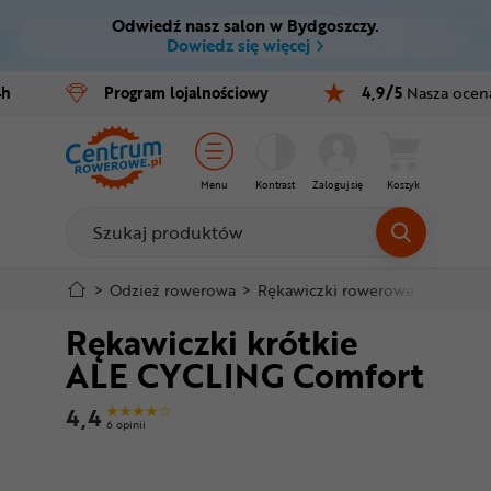
Odwiedź nasz salon w Bydgoszczy.
Ctrl
M
Dowiedz się więcej
Rowery
4h
Program
lojalnościowy
4,9/5
Nasza ocen
Menu główne
E-bike
Informacje o produkcie
Części
Menu
Kontrast
Zaloguj się
Koszyk
Do koszyka
Akcesoria
Odzież
Szczegółowe informacje
>
Odzież rowerowa
>
Rękawiczki rowerowe
>
Krótkie
Rękawiczki krótkie
Kaski
Stopka
ALE CYCLING Comfort
Buty
Mapa strony
4,4
6 opinii
Warsztat