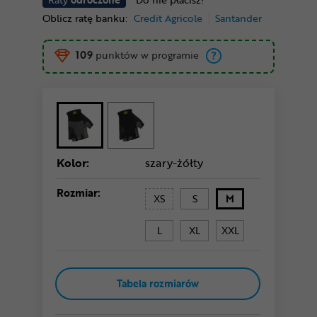
Oblicz ratę banku:
Credit Agricole
Santander
109
punktów w programie
Kolor:
szary-żółty
Rozmiar:
XS
S
M
L
XL
XXL
Tabela rozmiarów