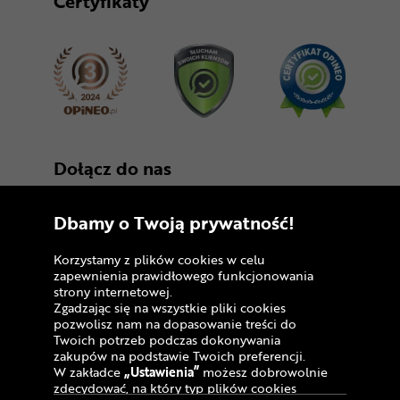
Certyfikaty
Dołącz do nas
Dbamy o Twoją prywatność!
Korzystamy z plików cookies w celu
zapewnienia prawidłowego funkcjonowania
strony internetowej.
Zgadzając się na wszystkie pliki cookies
Copyright © 2005 - 2026
pozwolisz nam na dopasowanie treści do
Twoich potrzeb podczas dokonywania
Polityka prywatności i zasady korzystania z
zakupów na podstawie Twoich preferencji.
serwisu
W zakładce
„Ustawienia”
możesz dobrowolnie
zdecydować, na który typ plików cookies
Informacja o plikach cookies