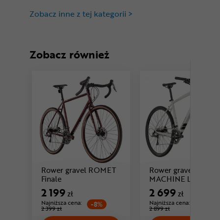
Zobacz inne z tej kategorii >
Zobacz również
Rower gravel ROMET
Rower gravel ROCK
Cena: 2 199 zł
Finale
MACHINE Lukk 20 F
Cena: 2 699 zł
Bar
2 199
2 699
zł
zł
Najniższa cena:
Najniższa cena:
-8%
-6%
2 399 zł
2 899 zł