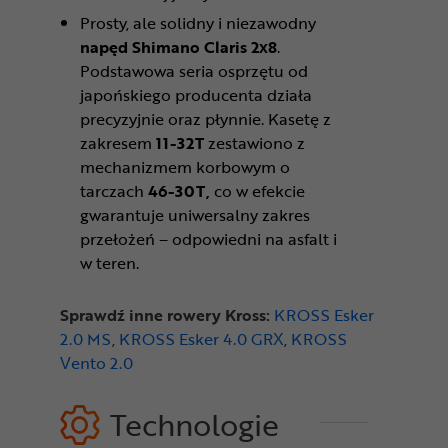
Prosty, ale solidny i niezawodny
napęd Shimano Claris 2x8
.
Podstawowa seria osprzętu od
japońskiego producenta działa
precyzyjnie oraz płynnie. Kasetę z
zakresem
11-32T
zestawiono z
mechanizmem korbowym o
tarczach
46-30T,
co w efekcie
gwarantuje uniwersalny zakres
przełożeń – odpowiedni na asfalt i
w teren.
Sprawdź inne rowery Kross:
KROSS Esker
2.0 MS
,
KROSS Esker 4.0 GRX
,
KROSS
Vento 2.0
Technologie