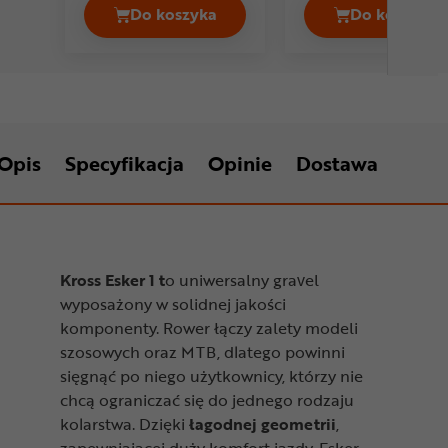
Do koszyka
Do koszyka
Rower gravel ROMET Finale Cena 219
Rower g
Opis
Specyfikacja
Opinie
Dostawa
Kross Esker 1 t
o uniwersalny gravel
wyposażony w solidnej jakości
komponenty. Rower łączy zalety modeli
szosowych oraz MTB, dlatego powinni
sięgnąć po niego użytkownicy, którzy nie
chcą ograniczać się do jednego rodzaju
kolarstwa. Dzięki
łagodnej geometrii
,
zapewniającej duży komfort jazdy, Esker