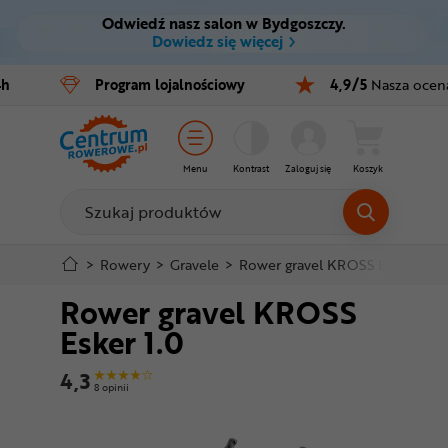
Odwiedź nasz salon w Bydgoszczy.
Ctrl
M
Dowiedz się więcej
Rowery
4h
Program
lojalnościowy
4,9/5
Nasza ocen
Menu główne
E-bike
Informacje o produkcie
Części
Menu
Kontrast
Zaloguj się
Koszyk
Szczegółowe informacje
Akcesoria
Odzież
Stopka
>
Rowery
>
Gravele
>
Rower gravel KROSS Esker 1.0
Rower gravel KROSS
Kaski
Mapa strony
Esker 1.0
Buty
4,3
8 opinii
Warsztat