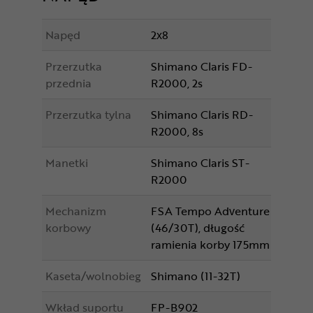
Napęd
2x8
Przerzutka
Shimano Claris FD-
przednia
R2000, 2s
Przerzutka tylna
Shimano Claris RD-
R2000, 8s
Manetki
Shimano Claris ST-
R2000
Mechanizm
FSA Tempo Adventure
korbowy
(46/30T), długość
ramienia korby 175mm
Kaseta/wolnobieg
Shimano (11-32T)
Wkład suportu
FP-B902