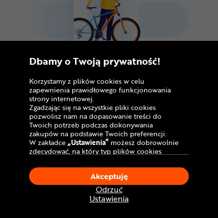
Dbamy o Twoją prywatność!
Korzystamy z plików cookies w celu
zapewnienia prawidłowego funkcjonowania
Wybierz
darmową dostawę
roweru do
strony internetowej.
najwygodniejszego dla Ciebie punktu
Zgadzając się na wszystkie pliki cookies
pozwolisz nam na dopasowanie treści do
odbioru. W wybranym serwisie zostanie on
Twoich potrzeb podczas dokonywania
złożony i przygotowany do jazdy*/**. Koszt
zakupów na podstawie Twoich preferencji.
usługi klient ustala z serwisem, w którym
W zakładce
„Ustawienia”
możesz dobrowolnie
zdecydować, na który typ plików cookies
dokonuje płatności przy okazji odbioru
chciałbyś zezwolić.
roweru.
Klikając
„Akceptuję”
, wyrażasz zgodę na
Akceptuję
stosowanie ciasteczek zgodnie z ustawieniami
Twojej przeglądarki.
Odrzuć
W dowolnym momencie, możesz dokonać
Dostawa kurierem do
Ustawienia
zmiany swojego wyboru klikając opcję
serwisu w
Twoim mieście
„Ustawienia”
w Polityce Cookies.