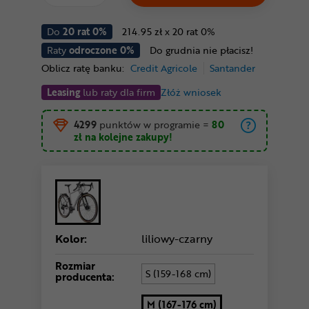
Do
20 rat 0%
214.95 zł x 20 rat 0%
Raty
odroczone 0%
Do grudnia nie płacisz!
Oblicz ratę banku:
Credit Agricole
Santander
Leasing
lub raty dla firm
Złóż wniosek
4299
punktów w programie
=
80
zł
na kolejne zakupy!
Kolor:
liliowy-czarny
Rozmiar
S (159-168 cm)
producenta:
M (167-176 cm)