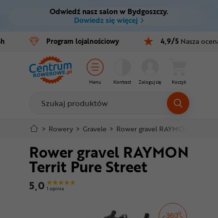
Odwiedź nasz salon w Bydgoszczy.
Ctrl
M
Dowiedz się więcej
Rowery
4h
Program
lojalnościowy
4,9/5
Nasza ocen
Menu główne
E-bike
Informacje o produkcie
Części
Menu
Kontrast
Zaloguj się
Koszyk
Do koszyka
Akcesoria
Odzież
Szczegółowe informacje
>
Rowery
>
Gravele
>
Rower gravel RAYMON Territ Pu
Rower gravel RAYMON
Kaski
Stopka
Territ Pure Street
Buty
Mapa strony
5,0
1 opinia
Warsztat