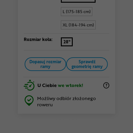
L (175-185 cm)
XL (184-194 cm)
Rozmiar koła:
28"
Dopasuj rozmiar
Sprawdź
ramy
geometrię ramy
U Ciebie
we wtorek!
Możliwy odbiór złożonego
roweru