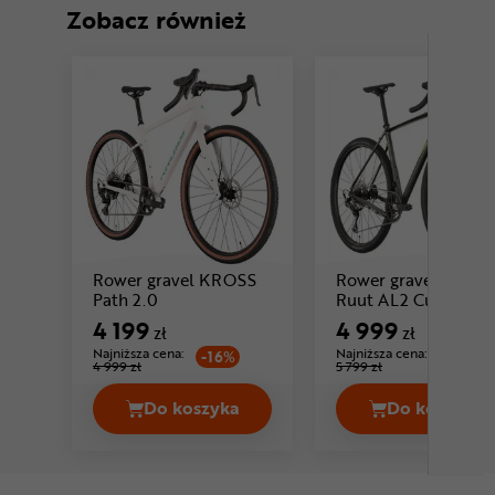
Zobacz również
Rower gravel KROSS
Rower gravel RON
Cena: 4 199 zł
Cena:
Path 2.0
Ruut AL2 Cues
4 199
4 999
zł
zł
Najniższa cena:
Najniższa cena:
-16%
-13%
4 999 zł
5 799 zł
Do koszyka
Do koszyka
Rower gravel KROSS Path 2.0 Cena 4
Rower g