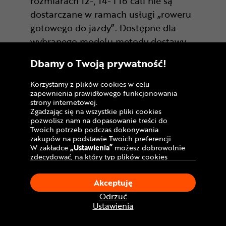
rozmiarach 12-, 14- i 16 cali nie są
dostarczane w ramach usługi „roweru
gotowego do jazdy”. Dostępne dla
wybranego modelu metody dostawy
znajdziesz w kolejnych krokach
Dbamy o Twoją prywatność!
składania zamówienia.
Korzystamy z plików cookies w celu
zapewnienia prawidłowego funkcjonowania
strony internetowej.
Rower do samodzielnego
Zgadzając się na wszystkie pliki cookies
złożenia
pozwolisz nam na dopasowanie treści do
Twoich potrzeb podczas dokonywania
zakupów na podstawie Twoich preferencji.
W zakładce
„Ustawienia”
możesz dobrowolnie
zdecydować, na który typ plików cookies
chciałbyś zezwolić.
Klikając
„Akceptuję”
, wyrażasz zgodę na
Akceptuję
stosowanie ciasteczek zgodnie z ustawieniami
Twojej przeglądarki.
Odrzuć
W dowolnym momencie, możesz dokonać
Ustawienia
zmiany swojego wyboru klikając opcję
„Ustawienia”
w Polityce Cookies.