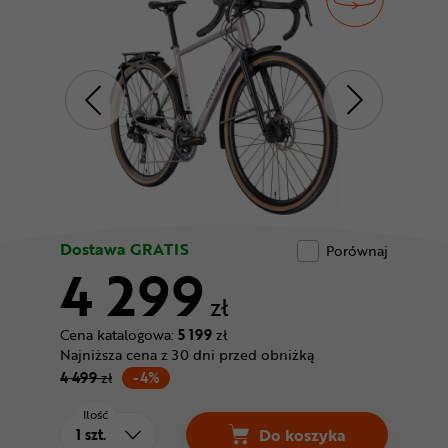
Odżywki
Nowości
Superoferta
Dostawa GRATIS
Porównaj
4 299
zł
Cena katalogowa:
5 199
zł
Najniższa cena z 30 dni przed obniżką
4 499
zł
-4%
Ilość
Do koszyka