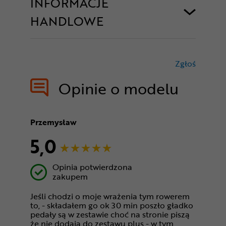
INFORMACJE
HANDLOWE
Zgłoś
treści nie
Opinie o modelu
Przemysław
5,0
Opinia potwierdzona
zakupem
Jeśli chodzi o moje wrażenia tym rowerem
to, - składałem go ok 30 min poszło gładko
pedały są w zestawie choć na stronie piszą
że nie dodają do zestawu plus - w tym