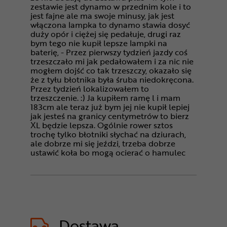
zestawie jest dynamo w przednim kole i to
jest fajne ale ma swoje minusy, jak jest
włączona lampka to dynamo stawia dosyć
duży opór i ciężej się pedałuje, drugi raz
bym tego nie kupił lepsze lampki na
baterię, - Przez pierwszy tydzień jazdy coś
trzeszczało mi jak pedałowałem i za nic nie
mogłem dojść co tak trzeszczy, okazało się
że z tyłu błotnika była śruba niedokręcona.
Przez tydzień lokalizowałem to
trzeszczenie. :) Ja kupiłem ramę l i mam
183cm ale teraz już bym jej nie kupił lepiej
jak jesteś na granicy centymetrów to bierz
XL będzie lepsza. Ogólnie rower sztos
trochę tylko błotniki słychać na dziurach,
ale dobrze mi się jeździ, trzeba dobrze
ustawić koła bo mogą ocierać o hamulec
Dostawa