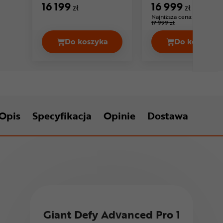
16 199
16 999
zł
zł
Najniższa cena:
-5%
17 999 zł
Do koszyka
Do koszyka
Rower szosowy SIMPLON Kiaro Core 
Rower s
Opis
Specyfikacja
Opinie
Dostawa
Giant Defy Advanced Pro 1