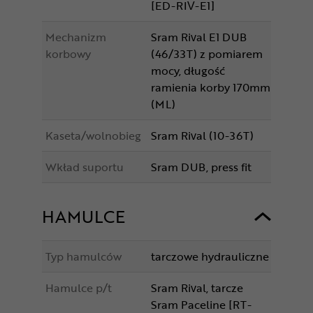
[ED-RIV-E1]
Mechanizm
Sram Rival E1 DUB
korbowy
(46/33T) z pomiarem
mocy, długość
ramienia korby 170mm
(ML)
Kaseta/wolnobieg
Sram Rival (10-36T)
Wkład suportu
Sram DUB, press fit
HAMULCE
Typ hamulców
tarczowe hydrauliczne
Hamulce p/t
Sram Rival, tarcze
Sram Paceline [RT-