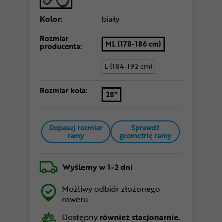
Kolor:
biały
Rozmiar
ML (178-186 cm)
producenta:
L (184-192 cm)
Rozmiar koła:
28"
Dopasuj rozmiar
Sprawdź
ramy
geometrię ramy
Wyślemy
w 1-2 dni
Możliwy odbiór złożonego
roweru
Dostępny
również stacjonarnie.