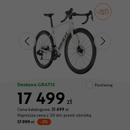
Odżywki
Nowości
Superoferta
Dostawa GRATIS
Porównaj
17 499
zł
Cena katalogowa:
21 699
zł
Najniższa cena z 30 dni przed obniżką
17 999
zł
-2%