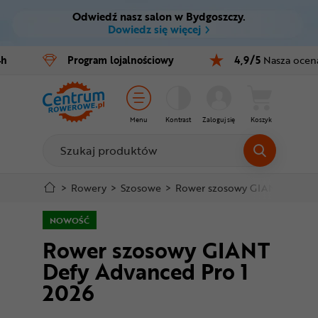
Odwiedź nasz salon w Bydgoszczy.
Ctrl
M
Dowiedz się więcej
Rowery
4h
Program
lojalnościowy
4,9/5
Nasza ocen
Menu główne
E-bike
Informacje o produkcie
Części
Menu
Kontrast
Zaloguj się
Koszyk
Do koszyka
Akcesoria
Odzież
Szczegółowe informacje
>
Rowery
>
Szosowe
>
Rower szosowy GIANT Defy Ad
Kaski
NOWOŚĆ
Stopka
Rower szosowy GIANT
Buty
Defy Advanced Pro 1
Mapa strony
Warsztat
2026