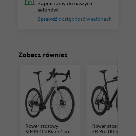
Zapraszamy do naszych
salonów!
Sprawdź dostępność w salonach
Zobacz również
Rower szosowy
Rower szosowy FEL
Cena: 16 199 zł
Ce
SIMPLON Kiaro Core
FR Pro Ultegra Di2