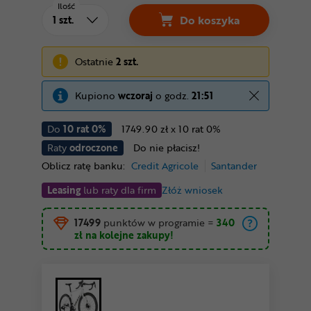
Ilość
Do koszyka
Ostatnie
2 szt.
Kupiono
wczoraj
o godz.
21:51
Do
10 rat 0%
1749.90 zł x 10 rat 0%
Raty
odroczone
Do nie płacisz!
Oblicz ratę banku:
Credit Agricole
Santander
Leasing
lub raty dla firm
Złóż wniosek
17499
punktów w programie
=
340
zł
na kolejne zakupy!