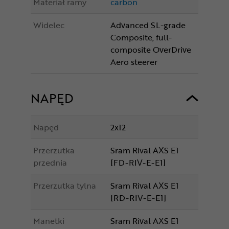
Materiał ramy
carbon
Widelec
Advanced SL-grade
Composite, full-
composite OverDrive
Aero steerer
NAPĘD
Napęd
2x12
Przerzutka
Sram Rival AXS E1
przednia
[FD-RIV-E-E1]
Przerzutka tylna
Sram Rival AXS E1
[RD-RIV-E-E1]
Manetki
Sram Rival AXS E1