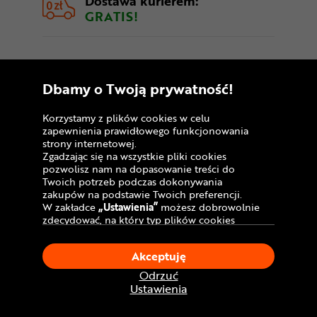
Dostawa kurierem:
GRATIS!
Rower wstępnie złożony
Dbamy o Twoją prywatność!
Korzystamy z plików cookies w celu
zapewnienia prawidłowego funkcjonowania
strony internetowej.
Zgadzając się na wszystkie pliki cookies
pozwolisz nam na dopasowanie treści do
Twoich potrzeb podczas dokonywania
zakupów na podstawie Twoich preferencji.
W zakładce
„Ustawienia”
możesz dobrowolnie
zdecydować, na który typ plików cookies
chciałbyś zezwolić.
Klikając
„Akceptuję”
, wyrażasz zgodę na
Akceptuję
stosowanie ciasteczek zgodnie z ustawieniami
Posiadasz podstawową wiedzę, która
Twojej przeglądarki.
Odrzuć
pozwoli Ci na dokończenie montażu?
W dowolnym momencie, możesz dokonać
Ustawienia
Zamów rower wstępnie złożony i
zmiany swojego wyboru klikając opcję
„Ustawienia”
w Polityce Cookies.
wyregulowany przez naszego specjalistę, a