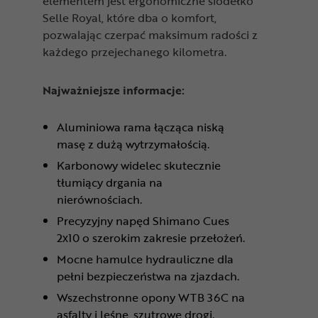
elementem jest ergonomiczne siodełko
Selle Royal, które dba o komfort,
pozwalając czerpać maksimum radości z
każdego przejechanego kilometra.
Najważniejsze informacje:
Aluminiowa rama łącząca niską
masę z dużą wytrzymałością.
Karbonowy widelec skutecznie
tłumiący drgania na
nierównościach.
Precyzyjny napęd Shimano Cues
2x10 o szerokim zakresie przełożeń.
Mocne hamulce hydrauliczne dla
pełni bezpieczeństwa na zjazdach.
Wszechstronne opony WTB 36C na
asfalty i leśne, szutrowe drogi.