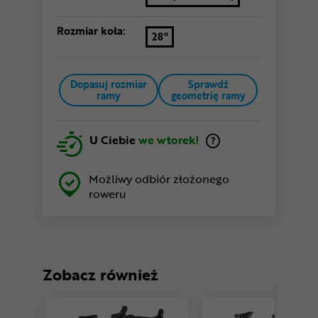
Rozmiar koła:
28"
Dopasuj rozmiar
Sprawdź
ramy
geometrię ramy
U Ciebie
we wtorek!
Możliwy odbiór złożonego
roweru
Zobacz również