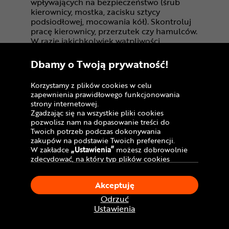
wpływających na bezpieczeństwo (śrub
kierownicy, mostka, zacisku sztycy
podsiodłowej, mocowania kół). Skontroluj
pracę kierownicy, przerzutek czy hamulców.
W razie jakichkolwiek wątpliwości
skontaktuj się z profesjonalnym serwisem
rowerowym.
Dbamy o Twoją prywatność!
** Wybrane modele rowerów nie są
wyposażone fabrycznie przez producentów
Korzystamy z plików cookies w celu
w pedały. Jest to celowy zabieg -
zapewnienia prawidłowego funkcjonowania
doświadczeni rowerzyści dobierają
strony internetowej.
odpowiednie systemy wg własnych
Zgadzając się na wszystkie pliki cookies
preferencji. Informacja o pełnym
pozwolisz nam na dopasowanie treści do
wyposażeniu roweru dostępna jest w opisie,
Twoich potrzeb podczas dokonywania
specyfikacji i na fotografiach danego
zakupów na podstawie Twoich preferencji.
modelu na naszej stronie i w karcie
W zakładce
„Ustawienia”
możesz dobrowolnie
produktu.
zdecydować, na który typ plików cookies
chciałbyś zezwolić.
Klikając
„Akceptuję”
, wyrażasz zgodę na
Akceptuję
stosowanie ciasteczek zgodnie z ustawieniami
Twojej przeglądarki.
Odrzuć
Zobacz również:
W dowolnym momencie, możesz dokonać
Ustawienia
zmiany swojego wyboru klikając opcję
„Ustawienia”
w Polityce Cookies.
Rowery szosowe Kross