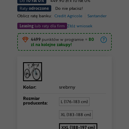
Do
10 rat 0%
449.90 zł x 10 rat 0%
Raty
odroczone
Do nie płacisz!
Oblicz ratę banku:
Credit Agricole
Santander
Leasing
lub raty dla firm
Złóż wniosek
4499
punktów w programie
=
80
zł
na kolejne zakupy!
Kolor:
srebrny
Rozmiar
L (176-183 cm)
producenta:
XL (183-188 cm)
XXL (188-197 cm)