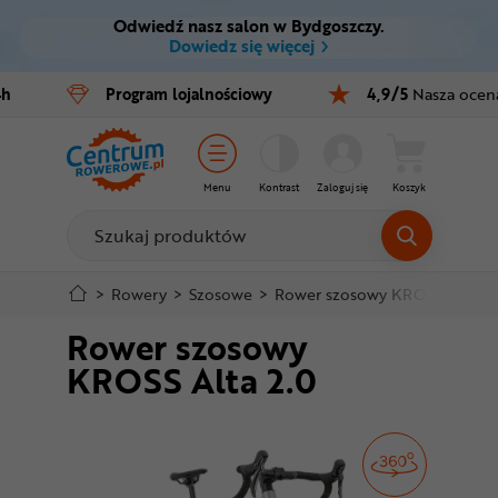
Odwiedź nasz salon w Bydgoszczy.
Ctrl
M
Dowiedz się więcej
Rowery
4h
Program
lojalnościowy
4,9/5
Nasza ocen
Menu główne
E-bike
Informacje o produkcie
Części
Menu
Kontrast
Zaloguj się
Koszyk
Do koszyka
Akcesoria
Odzież
Szczegółowe informacje
>
Rowery
>
Szosowe
>
Rower szosowy KROSS Alta 2.
Rower szosowy
Kaski
Stopka
KROSS Alta 2.0
Buty
Mapa strony
Warsztat