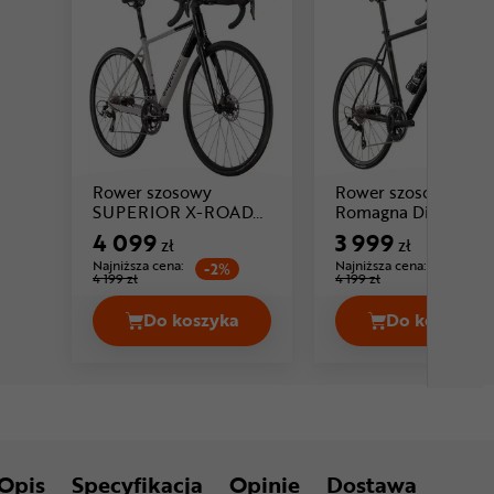
Rower szosowy
Rower szosowy SE
C
SUPERIOR X-ROAD
Romagna Disc SLE
Cena: 4 099 zł
6.3 GF
4 099
3 999
zł
zł
Najniższa cena:
Najniższa cena:
-2%
-4%
4 199 zł
4 199 zł
Do koszyka
Do koszyka
Rower szosowy SUPERIOR X-ROAD 6.
Rower s
Opis
Specyfikacja
Opinie
Dostawa