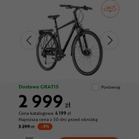
Odżywki
Nowości
Superoferta
Dostawa GRATIS
Porównaj
2 999
zł
Cena katalogowa:
4 199
zł
Najniższa cena z 30 dni przed obniżką
3 299
zł
-9%
Ilość