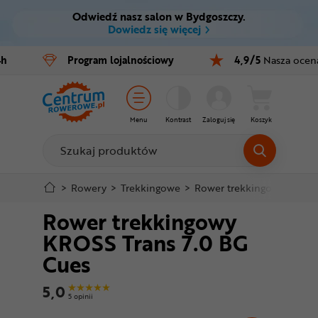
Odwiedź nasz salon w Bydgoszczy.
Ctrl
M
Dowiedz się więcej
Rowery
4h
Program
lojalnościowy
4,9/5
Nasza ocen
Menu główne
E-bike
Informacje o produkcie
Części
Menu
Kontrast
Zaloguj się
Koszyk
Do koszyka
Akcesoria
Odzież
Szczegółowe informacje
>
Rowery
>
Trekkingowe
>
Rower trekkingowy KROSS
Rower trekkingowy
Kaski
Stopka
KROSS Trans 7.0 BG
Buty
Cues
Mapa strony
Warsztat
5,0
5 opinii