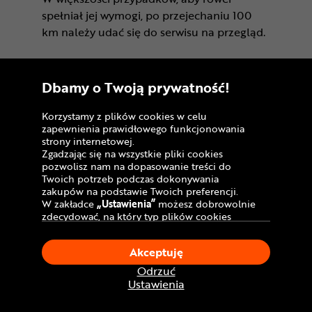
spełniał jej wymogi, po przejechaniu 100
km należy udać się do serwisu na przegląd.
Dostawa kurierem:
Dbamy o Twoją prywatność!
GRATIS!
Korzystamy z plików cookies w celu
zapewnienia prawidłowego funkcjonowania
strony internetowej.
Rower wstępnie złożony
Zgadzając się na wszystkie pliki cookies
pozwolisz nam na dopasowanie treści do
Twoich potrzeb podczas dokonywania
zakupów na podstawie Twoich preferencji.
W zakładce
„Ustawienia”
możesz dobrowolnie
zdecydować, na który typ plików cookies
chciałbyś zezwolić.
Klikając
„Akceptuję”
, wyrażasz zgodę na
Akceptuję
stosowanie ciasteczek zgodnie z ustawieniami
Twojej przeglądarki.
Odrzuć
W dowolnym momencie, możesz dokonać
Ustawienia
zmiany swojego wyboru klikając opcję
„Ustawienia”
w Polityce Cookies.