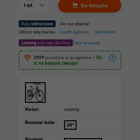
Do koszyka
Raty
odroczone
Do nie płacisz!
Oblicz ratę banku:
Credit Agricole
Santander
Leasing
lub raty dla firm
Złóż wniosek
2999
punktów w programie
=
50
zł
na kolejne zakupy!
Kolor:
czarny
Rozmiar koła:
28"
Rozmiar