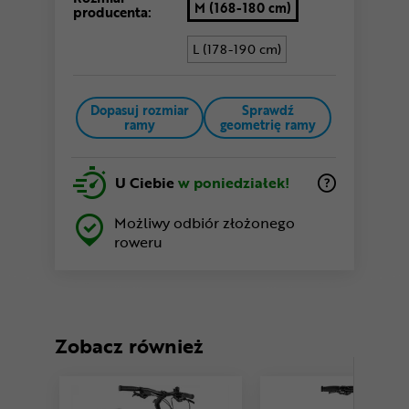
M (168-180 cm)
producenta:
L (178-190 cm)
Dopasuj rozmiar
Sprawdź
ramy
geometrię ramy
U Ciebie
w poniedziałek!
Możliwy odbiór złożonego
roweru
Zobacz również