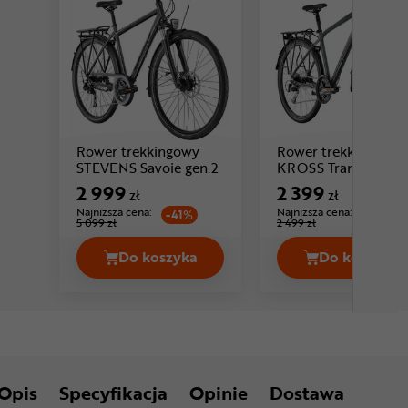
Rower trekkingowy
Rower trekkingowy
Cena: 2 999 zł
Cen
STEVENS Savoie gen.2
KROSS Trans 8.0
2 999
2 399
zł
zł
Najniższa cena:
Najniższa cena:
-41%
-4%
5 099 zł
2 499 zł
Do koszyka
Do koszyka
Rower trekkingowy STEVENS Savoie 
Rower t
Opis
Specyfikacja
Opinie
Dostawa