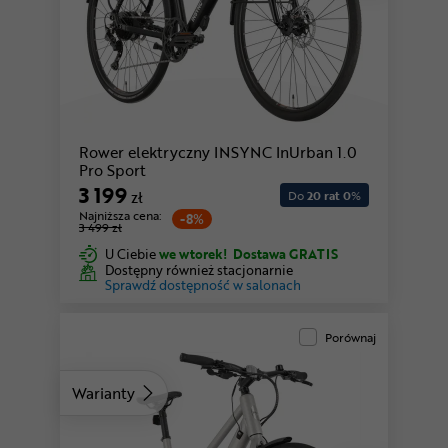
Rower elektryczny INSYNC InUrban 1.0
Pro Sport
3 199
zł
Do
20 rat 0
%
Najniższa cena:
-8%
3 499 zł
U Ciebie
we wtorek!
Dostawa GRATIS
Dostępny również stacjonarnie
Sprawdź dostępność w salonach
Porównaj
Warianty