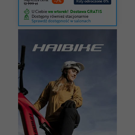
-7%
Raty
odroczone 0%
12 999 zł
U Ciebie
we wtorek!
Dostawa GRATIS
Dostępny również stacjonarnie
Sprawdź dostępność w salonach