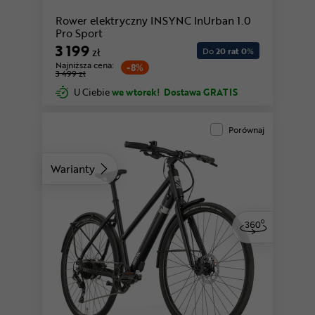
Rower elektryczny INSYNC InUrban 1.0
Pro Sport
3 199
zł
Do
20 rat 0
%
Najniższa cena:
-8%
3 499 zł
U Ciebie
we wtorek!
Dostawa GRATIS
Porównaj
Warianty