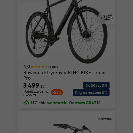
4,0
1 opinia
Rower elektryczny VIKING BIKE Urban
Pro
3 499
zł
Do
30 rat 0
%
Najniższa cena:
-58%
Raty
odroczone 0%
8 499 zł
U Ciebie
we wtorek!
Dostawa GRATIS
Porównaj