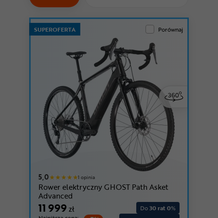
Odżywki
Nowości
SUPEROFERTA
Porównaj
Superoferta
5,0
1 opinia
Rower elektryczny GHOST Path Asket
Advanced
11 999
zł
Do
30 rat 0
%
Najniższa cena: