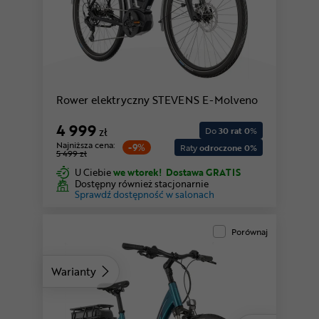
niebieski | Low
Rower elektryczny STEVENS E-Molveno
4 999
zł
Do
30 rat 0
%
Najniższa cena:
-9%
Raty
odroczone 0%
5 499 zł
U Ciebie
we wtorek!
Dostawa GRATIS
Dostępny również stacjonarnie
Sprawdź dostępność w salonach
Porównaj
Warianty