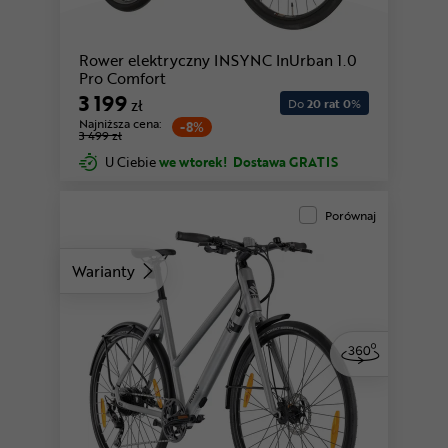
Rower elektryczny INSYNC InUrban 1.0
Pro Comfort
3 199
zł
Do
20 rat 0
%
Najniższa cena:
-8%
3 499 zł
U Ciebie
we wtorek!
Dostawa GRATIS
Porównaj
Warianty