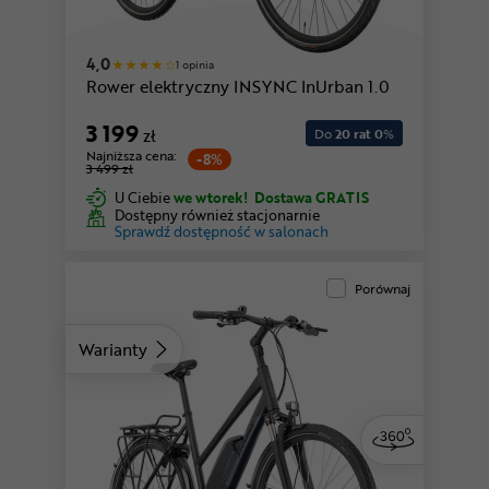
4,0
1 opinia
Rower elektryczny INSYNC InUrban 1.0
3 199
zł
Do
20 rat 0
%
Najniższa cena:
-8%
3 499 zł
U Ciebie
we wtorek!
Dostawa GRATIS
Dostępny również stacjonarnie
Sprawdź dostępność w salonach
Porównaj
Warianty