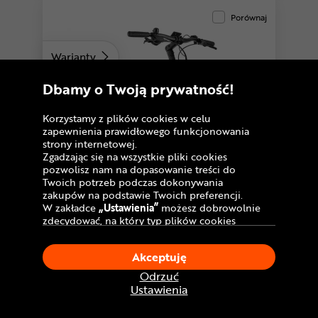
Porównaj
Warianty
Dbamy o Twoją prywatność!
Korzystamy z plików cookies w celu
zapewnienia prawidłowego funkcjonowania
strony internetowej.
Zgadzając się na wszystkie pliki cookies
pozwolisz nam na dopasowanie treści do
Twoich potrzeb podczas dokonywania
zakupów na podstawie Twoich preferencji.
W zakładce
„Ustawienia”
możesz dobrowolnie
zdecydować, na który typ plików cookies
chciałbyś zezwolić.
Klikając
„Akceptuję”
, wyrażasz zgodę na
Rower elektryczny STEVENS E-Triton
Akceptuję
stosowanie ciasteczek zgodnie z ustawieniami
5.5.1
Twojej przeglądarki.
6 999
Odrzuć
zł
Do
40 rat 0
%
W dowolnym momencie, możesz dokonać
Ustawienia
Najniższa cena:
-55%
Raty
odroczone 0%
zmiany swojego wyboru klikając opcję
15 799 zł
„Ustawienia”
w Polityce Cookies.