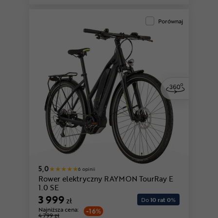
Porównaj
5,0
6 opinii
Rower elektryczny RAYMON TourRay E
1.0 SE
3 999
zł
Do
10 rat 0
%
Najniższa cena:
-16%
4 799 zł