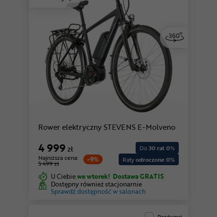
niebieski | Low
Rower elektryczny STEVENS E-Molveno
4 999
zł
Do
30 rat 0
%
Najniższa cena:
-9%
Raty
odroczone 0%
5 499 zł
U Ciebie
we wtorek!
Dostawa GRATIS
Dostępny również stacjonarnie
Sprawdź dostępność w salonach
Porównaj