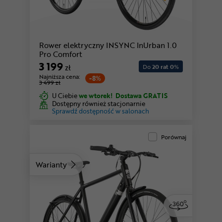
Rower elektryczny INSYNC InUrban 1.0
Pro Comfort
3 199
zł
Do
20 rat 0
%
Najniższa cena:
-8%
3 499 zł
U Ciebie
we wtorek!
Dostawa GRATIS
Dostępny również stacjonarnie
Sprawdź dostępność w salonach
Porównaj
Warianty