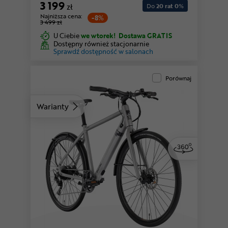
3 199
zł
Do
20 rat 0
%
Najniższa cena:
-8%
3 499 zł
U Ciebie
we wtorek!
Dostawa GRATIS
Dostępny również stacjonarnie
Sprawdź dostępność w salonach
Porównaj
Warianty