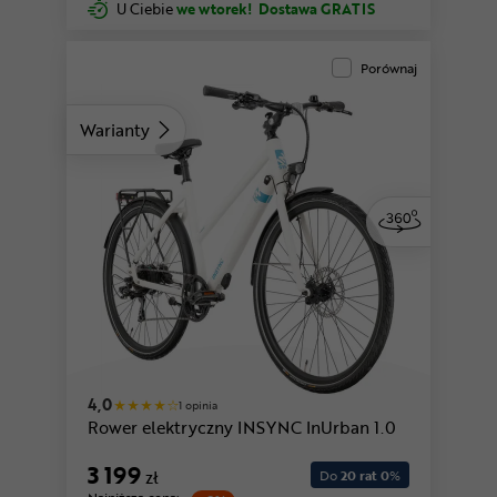
U Ciebie
we wtorek!
Dostawa GRATIS
Porównaj
Warianty
4,0
1 opinia
Rower elektryczny INSYNC InUrban 1.0
3 199
zł
Do
20 rat 0
%