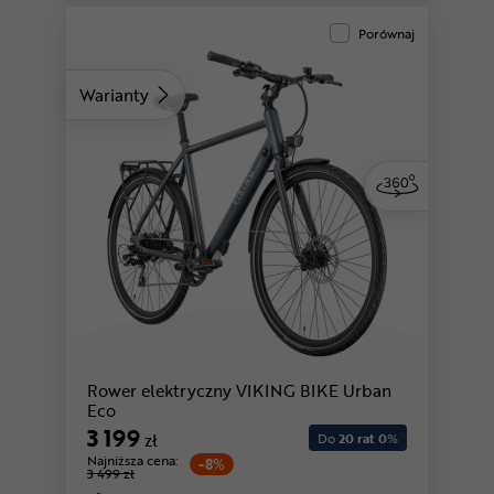
Porównaj
Warianty
Rower elektryczny VIKING BIKE Urban
Eco
3 199
zł
Do
20 rat 0
%
Najniższa cena:
-8%
3 499 zł