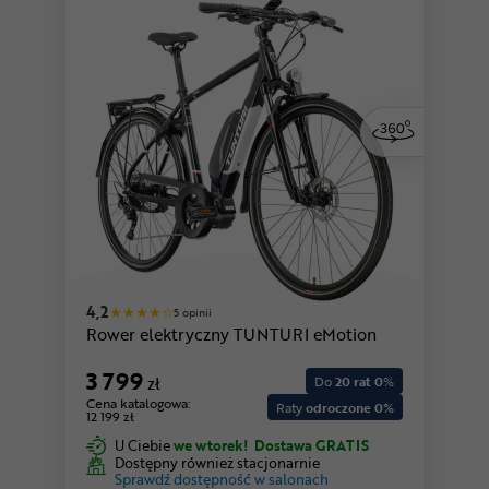
4,2
5 opinii
Rower elektryczny TUNTURI eMotion
3 799
zł
Do
20 rat 0
%
Cena katalogowa:
Raty
odroczone 0%
12 199 zł
U Ciebie
we wtorek!
Dostawa GRATIS
Dostępny również stacjonarnie
Sprawdź dostępność w salonach