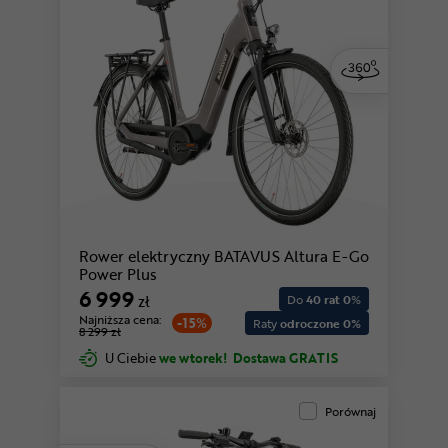
Rower elektryczny BATAVUS Altura E-Go
Power Plus
6 999
zł
Do
40 rat 0
%
Najniższa cena:
-15%
Raty
odroczone 0%
8 299 zł
U Ciebie
we wtorek!
Dostawa GRATIS
Porównaj