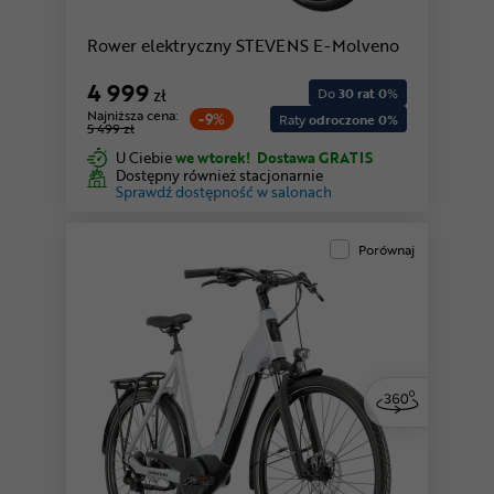
Rower elektryczny STEVENS E-Molveno
4 999
zł
Do
30 rat 0
%
Najniższa cena:
-9%
Raty
odroczone 0%
5 499 zł
U Ciebie
we wtorek!
Dostawa GRATIS
Dostępny również stacjonarnie
Sprawdź dostępność w salonach
Porównaj