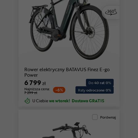
Rower elektryczny BATAVUS Finez E-go
Power
6 799
zł
Do
40 rat 0
%
Najniższa cena:
-6%
Raty
odroczone 0%
7 299 zł
U Ciebie
we wtorek!
Dostawa GRATIS
Porównaj