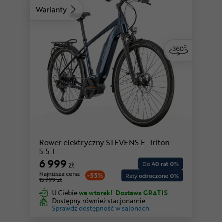
Warianty
Rower elektryczny STEVENS E-Triton
5.5.1
6 999
zł
Do
40 rat 0
%
Najniższa cena:
-55%
Raty
odroczone 0%
15 799 zł
U Ciebie
we wtorek!
Dostawa GRATIS
Dostępny również stacjonarnie
Sprawdź dostępność w salonach