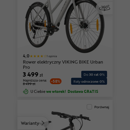
4,0
1 opinia
Rower elektryczny VIKING BIKE Urban
Pro
3 499
zł
Do
30 rat 0
%
Najniższa cena:
-58%
Raty
odroczone 0%
8 499 zł
U Ciebie
we wtorek!
Dostawa GRATIS
Porównaj
Warianty