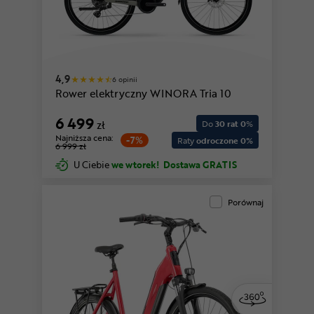
4,9
6 opinii
Rower elektryczny WINORA Tria 10
6 499
zł
Do
30 rat 0
%
Najniższa cena:
-7%
Raty
odroczone 0%
6 999 zł
U Ciebie
we wtorek!
Dostawa GRATIS
Porównaj