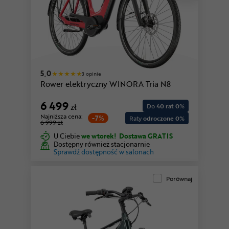
5,0
3 opinie
Rower elektryczny WINORA Tria N8
6 499
zł
Do
40 rat 0
%
Najniższa cena:
-7%
Raty
odroczone 0%
6 999 zł
U Ciebie
we wtorek!
Dostawa GRATIS
Dostępny również stacjonarnie
Sprawdź dostępność w salonach
Porównaj