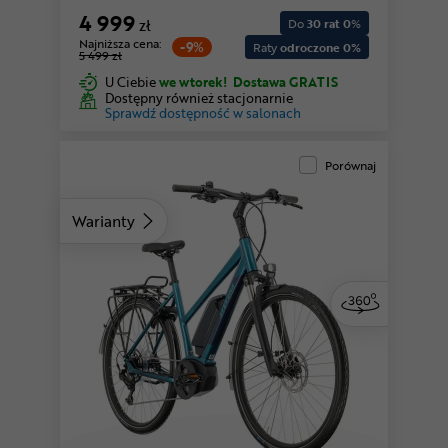
4 999
zł
Do
30 rat 0
%
Najniższa cena:
-9%
Raty
odroczone 0%
5 499 zł
U Ciebie
we wtorek!
Dostawa GRATIS
Dostępny również stacjonarnie
Sprawdź dostępność w salonach
Porównaj
Warianty
niebieski | Low