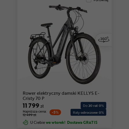
Rower elektryczny damski KELLYS E-
Cristy 70 P
11 799
zł
Do
20 rat 0
%
Najniższa cena:
-5%
Raty
odroczone 0%
12 499 zł
U Ciebie
we wtorek!
Dostawa GRATIS