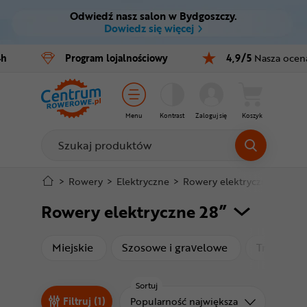
Odwiedź nasz salon w Bydgoszczy.
Ctrl
M
Dowiedz się więcej
Rowery
4h
Program
lojalnościowy
4,9/5
Nasza ocen
Menu główne
E-bike
Filtry
Części
Menu
Kontrast
Zaloguj się
Koszyk
Produkty
Akcesoria
Odzież
Stopka
>
Rowery
>
Elektryczne
>
Rowery elektryczne 28”
Rowery elektryczne 28”
Kaski
Mapa strony
Buty
produkty
produkty
Miejskie
Szosowe i gravelowe
Trekking
Warsztat
Sortuj
Sortuj od
Filtruj (1)
Popularność największa