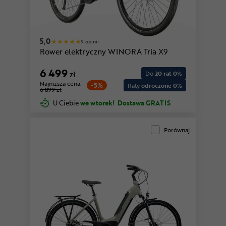
5,0
9 opinii
Rower elektryczny WINORA Tria X9
6 499
zł
Do
20 rat 0
%
Najniższa cena:
-5%
Raty
odroczone 0%
6 899 zł
U Ciebie
we wtorek!
Dostawa GRATIS
Porównaj