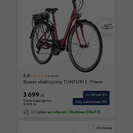
5,0
2 opinie
Rower elektryczny TUNTURI E-Power
3 699
zł
Do
30 rat 0
%
Cena katalogowa:
Raty
odroczone 0%
8 599 zł
U Ciebie
we wtorek!
Dostawa GRATIS
Porównaj