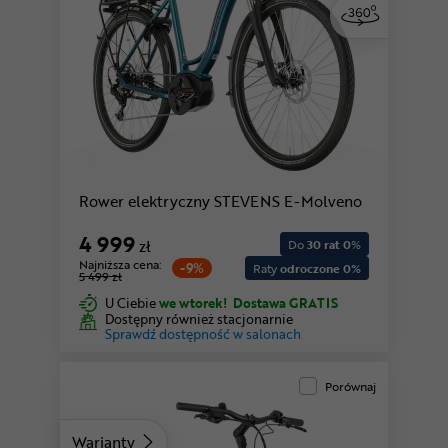
niebieski | Low
Rower elektryczny STEVENS E-Molveno
4 999
zł
Do
30 rat 0
%
Najniższa cena:
-9%
Raty
odroczone 0%
5 499 zł
U Ciebie
we wtorek!
Dostawa GRATIS
Dostępny również stacjonarnie
Sprawdź dostępność w salonach
Porównaj
Warianty