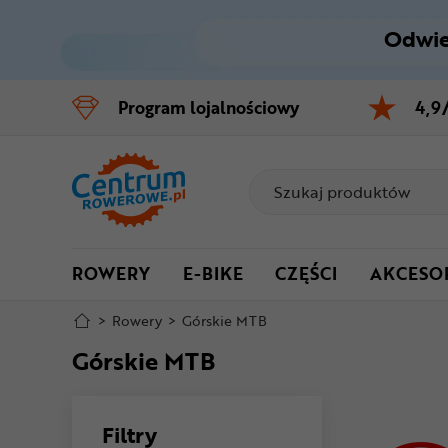
Odwie
Control
M
Program
lojalnościowy
4,9
Menu główne
Filtry
Stopka
ROWERY
E-BIKE
CZĘŚCI
AKCESO
Mapa strony
>
Rowery
>
Górskie MTB
Górskie MTB
Filtry