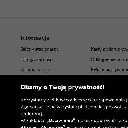
Informacje
Salony stacjonarne
Karty podarunko
Formy płatności
Odstąpienie od u
Zakupy na raty
Reklamacja gwara
Leasing roweru
Gwarancje produ
Dbamy o Twoją prywatność!
Dostawa - koszt i opcje
Regulamin sklepu
Korzystamy z plików cookies w celu zapewnienia 
Punkty odbioru rowerów
Regulamin progra
Zgadzając się na wszystkie pliki cookies pozwol
Sprawdź status zamówienia
Regulamin kart p
preferencji.
W zakładce
„Ustawienia”
możesz dobrowolnie zdec
Pomoc techniczna
Regulaminy akcji
Klikając
„Akceptuję”
, wyrażasz zgodę na stosowani