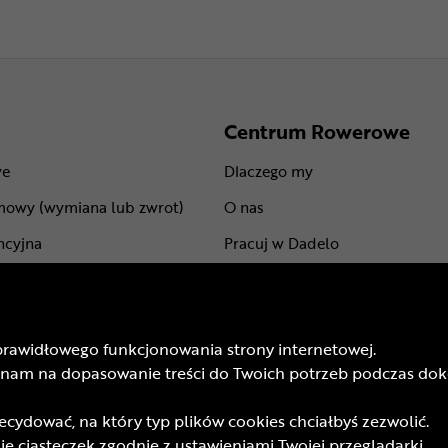
Centrum Rowerowe
we
Dlaczego my
mowy (wymiana lub zwrot)
O nas
ncyjna
Pracuj w Dadelo
centów
Kontakt
Marki
prawidłowego funkcjonowania strony internetowej.
mu lojalnościowego
BLOG
isz nam na dopasowanie treści do Twoich potrzeb podczas 
odarunkowych
Trasy rowerowe
ydować, na który typ plików cookies chciałbyś zezwolić.
 promocyjnych
Atrakcje rowerowe
e ciasteczek zgodnie z ustawieniami Twojej przeglądarki.