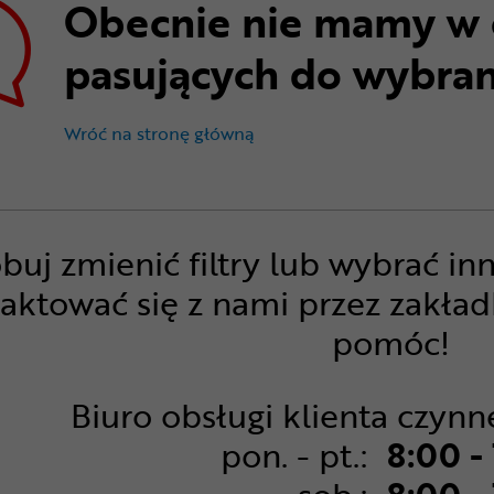
Obecnie nie mamy w 
pasujących do wybran
Obecnie nie mamy w ofercie p
Wróć na stronę główną
buj zmienić filtry lub wybrać in
aktować się z nami przez zakła
pomóc!
Biuro obsługi klienta czynn
pon. - pt.:
8:00 -