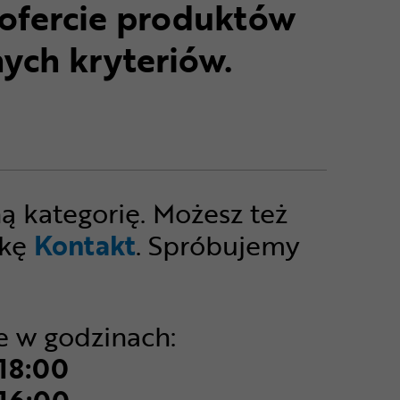
ofercie produktów
ych kryteriów.
roduktów pasujących do wybranych kryteriów. Spróbuj zmien
ną kategorię. Możesz też
dkę
Kontakt
. Spróbujemy
e w godzinach:
 18:00