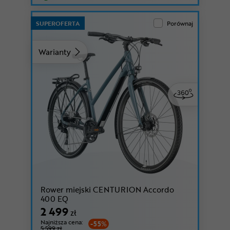
SUPEROFERTA
Porównaj
Warianty
Rower miejski CENTURION Accordo
400 EQ
2 499
zł
Najniższa cena:
-55%
5 599 zł