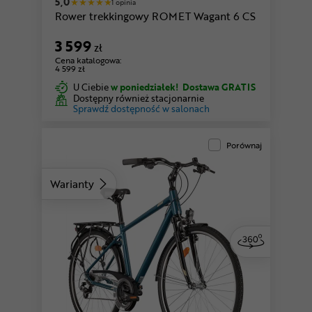
5,0
1 opinia
Rower trekkingowy ROMET Wagant 6 CS
3 599
zł
Cena katalogowa:
4 599 zł
U Ciebie
w poniedziałek!
Dostawa GRATIS
Dostępny również stacjonarnie
Sprawdź dostępność w salonach
Porównaj
Warianty