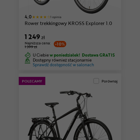
4,0
1 opinia
Rower trekkingowy KROSS Explorer 1.0
1 249
zł
Najniższa cena:
-10%
1 399 zł
U Ciebie
w poniedziałek!
Dostawa GRATIS
Dostępny również stacjonarnie
Sprawdź dostępność w salonach
POLECAMY
Porównaj