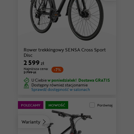
Rower trekkingowy SENSA Cross Sport
Disc
2 599
zł
Najniższa cena:
-7%
2 799 zł
U Ciebie
w poniedziałek!
Dostawa GRATIS
Dostępny również stacjonarnie
Sprawdź dostępność w salonach
POLECAMY
NOWOŚĆ
Porównaj
Warianty