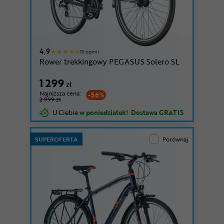
czerwony | Mid
niebieski | Mid
4,9
15 opinii
Rower trekkingowy PEGASUS Solero SL
1 299
zł
Najniższa cena:
-56%
2 999 zł
U Ciebie
w poniedziałek!
Dostawa GRATIS
SUPEROFERTA
Porównaj