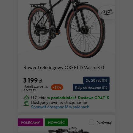
Rower trekkingowy OXFELD Vasco 3.0
3 199
zł
Do
20 rat 0
%
Najniższa cena:
-11%
Raty
odroczone 0%
3 599 zł
U Ciebie
w poniedziałek!
Dostawa GRATIS
Dostępny również stacjonarnie
Sprawdź dostępność w salonach
POLECAMY
NOWOŚĆ
Porównaj