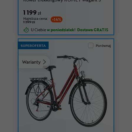
1 199
zł
Najniższa cena:
-14%
1 399 zł
U Ciebie
w poniedziałek!
Dostawa GRATIS
SUPEROFERTA
Porównaj
Warianty