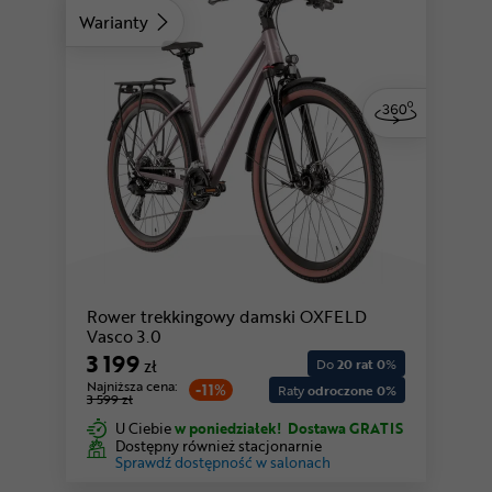
Warianty
Rower trekkingowy damski OXFELD
Vasco 3.0
3 199
zł
Do
20 rat 0
%
Najniższa cena:
-11%
Raty
odroczone 0%
3 599 zł
U Ciebie
w poniedziałek!
Dostawa GRATIS
Dostępny również stacjonarnie
Sprawdź dostępność w salonach