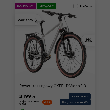
POLECAMY
NOWOŚĆ
Porównaj
Warianty
Rower trekkingowy OXFELD Vasco 3.0
3 199
zł
Do
20 rat 0
%
Najniższa cena:
-11%
Raty
odroczone 0%
3 599 zł