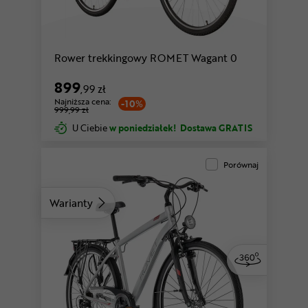
Rower trekkingowy ROMET Wagant 0
899
,99 zł
Najniższa cena:
-10%
999,99 zł
U Ciebie
w poniedziałek!
Dostawa GRATIS
Porównaj
Warianty