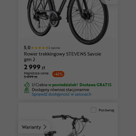
5,0
2 opinie
Rower trekkingowy STEVENS Savoie
gen.2
2 999
zł
Najniższa cena:
-41%
5 099 zł
U Ciebie
w poniedziałek!
Dostawa GRATIS
Dostępny również stacjonarnie
Sprawdź dostępność w salonach
Porównaj
Warianty