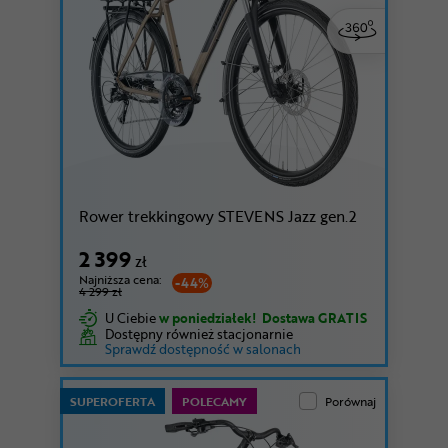
wiśniowy | Low
Rower trekkingowy STEVENS Jazz gen.2
2 399
zł
Najniższa cena:
-44%
4 299 zł
U Ciebie
w poniedziałek!
Dostawa GRATIS
Dostępny również stacjonarnie
Sprawdź dostępność w salonach
SUPEROFERTA
POLECAMY
Porównaj