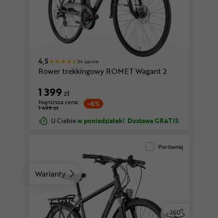
4,5
34 opinie
Rower trekkingowy ROMET Wagant 2
1 399
zł
Najniższa cena:
-6%
1 499 zł
U Ciebie
w poniedziałek!
Dostawa GRATIS
Porównaj
Warianty