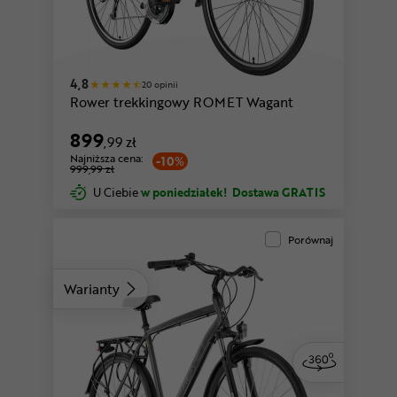
4,8
20 opinii
Rower trekkingowy ROMET Wagant
899
,99 zł
Najniższa cena:
-10%
999,99 zł
U Ciebie
w poniedziałek!
Dostawa GRATIS
Porównaj
Warianty