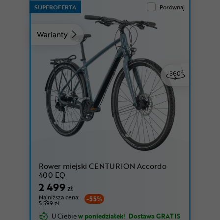
SUPEROFERTA
Porównaj
Warianty
Rower miejski CENTURION Accordo
400 EQ
2 499
zł
Najniższa cena:
-55%
5 599 zł
U Ciebie
w poniedziałek!
Dostawa GRATIS