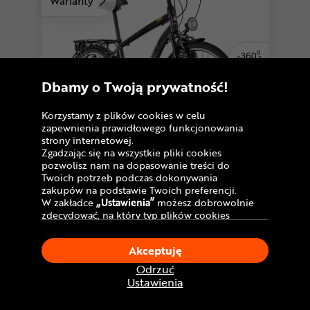
Warianty
Dbamy o Twoją prywatność!
Korzystamy z plików cookies w celu
zapewnienia prawidłowego funkcjonowania
strony internetowej.
Zgadzając się na wszystkie pliki cookies
pozwolisz nam na dopasowanie treści do
4,8
20 opinii
Twoich potrzeb podczas dokonywania
Rower trekkingowy ROMET Wagant
zakupów na podstawie Twoich preferencji.
W zakładce
„Ustawienia”
możesz dobrowolnie
899
zdecydować, na który typ plików cookies
,99 zł
chciałbyś zezwolić.
Najniższa cena:
-10%
999,99 zł
Klikając
„Akceptuję”
, wyrażasz zgodę na
Akceptuję
stosowanie ciasteczek zgodnie z ustawieniami
U Ciebie
w poniedziałek!
Dostawa GRATIS
Twojej przeglądarki.
Odrzuć
W dowolnym momencie, możesz dokonać
Ustawienia
zmiany swojego wyboru klikając opcję
Porównaj
„Ustawienia”
w Polityce Cookies.