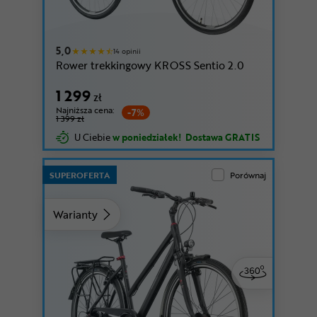
5,0
14 opinii
Rower trekkingowy KROSS Sentio 2.0
1 299
zł
Najniższa cena:
-7%
1 399 zł
U Ciebie
w poniedziałek!
Dostawa GRATIS
SUPEROFERTA
Porównaj
Warianty