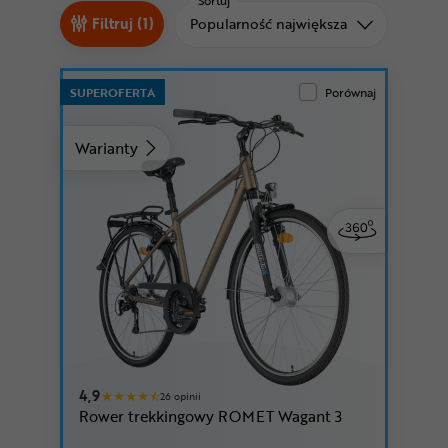
Odżywki
Sortuj
Sortuj od
Filtruj (1)
Popularność największa
Nowości
Superoferta
SUPEROFERTA
Porównaj
Warianty
4,9
26 opinii
Rower trekkingowy ROMET Wagant 3