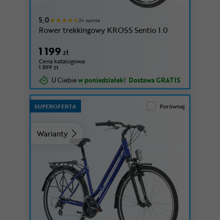
5,0
24 opinie
Rower trekkingowy KROSS Sentio 1.0
1 199
zł
Cena katalogowa:
1 899 zł
U Ciebie
w poniedziałek!
Dostawa GRATIS
SUPEROFERTA
Porównaj
Warianty