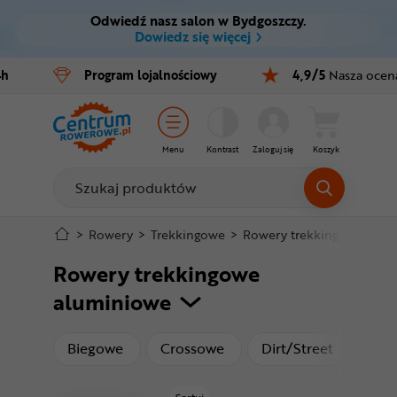
Odwiedź nasz salon w Bydgoszczy.
Ctrl
M
Dowiedz się więcej
Rowery
4h
Program
lojalnościowy
4,9/5
Nasza ocen
Menu główne
E-bike
Filtry
Części
Menu
Kontrast
Zaloguj się
Koszyk
Produkty
Akcesoria
Odzież
Stopka
>
Rowery
>
Trekkingowe
>
Rowery trekkingowe alum
Rowery trekkingowe
Kaski
Mapa strony
aluminiowe
Buty
produkty
produkty
produkty
Biegowe
Crossowe
Dirt/Street
Dzi
Warsztat