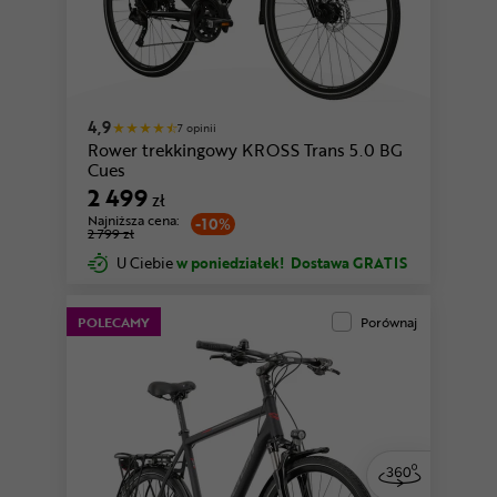
4,9
7 opinii
Rower trekkingowy KROSS Trans 5.0 BG
Cues
2 499
zł
Najniższa cena:
-10%
2 799 zł
U Ciebie
w poniedziałek!
Dostawa GRATIS
POLECAMY
Porównaj