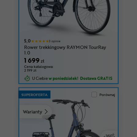
5,0
3 opinie
Rower trekkingowy RAYMON TourRay
1.0
1 699
zł
Cena katalogowa:
2 199 zł
U Ciebie
w poniedziałek!
Dostawa GRATIS
SUPEROFERTA
Porównaj
Warianty