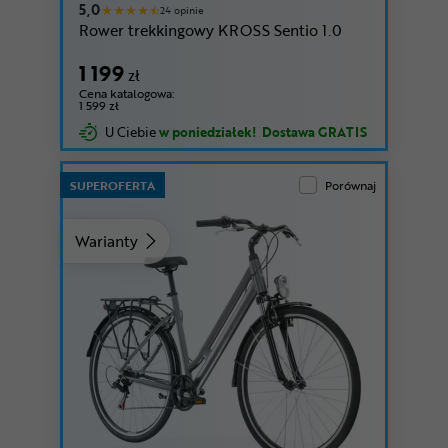
5,0
24 opinie
Rower trekkingowy KROSS Sentio 1.0
1 199
zł
Cena katalogowa:
1 599 zł
U Ciebie
w poniedziałek!
Dostawa GRATIS
SUPEROFERTA
Porównaj
Warianty