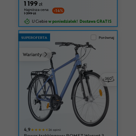
1 199
zł
Najniższa cena:
-14%
1 399 zł
U Ciebie
w poniedziałek!
Dostawa GRATIS
SUPEROFERTA
Porównaj
Warianty
4,9
26 opinii
Rower trekkingowy ROMET Wagant 3