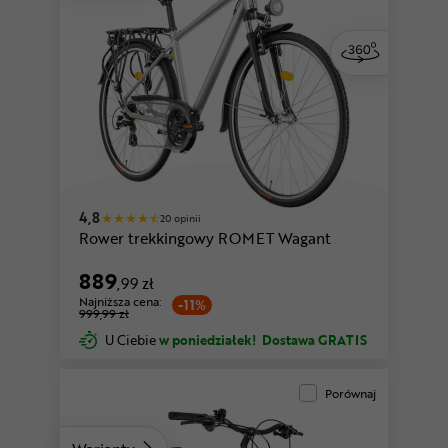
4,8
20 opinii
Rower trekkingowy ROMET Wagant
889
,99 zł
Najniższa cena:
-11%
999,99 zł
U Ciebie
w poniedziałek!
Dostawa GRATIS
Porównaj