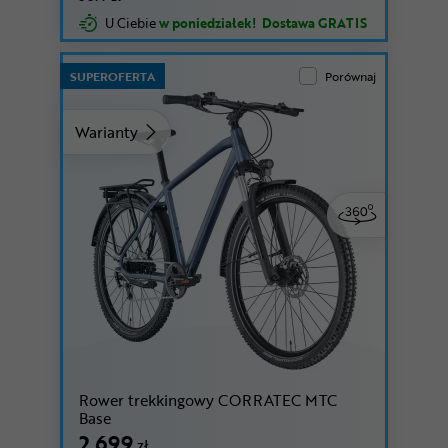
U Ciebie
w poniedziałek!
Dostawa GRATIS
SUPEROFERTA
Porównaj
Warianty
Rower trekkingowy CORRATEC MTC
Base
2 699
zł