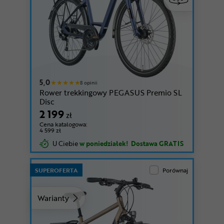
5,0
8 opinii
Rower trekkingowy PEGASUS Premio SL
Disc
2 199
zł
Cena katalogowa:
4 599 zł
U Ciebie
w poniedziałek!
Dostawa GRATIS
SUPEROFERTA
Porównaj
Warianty