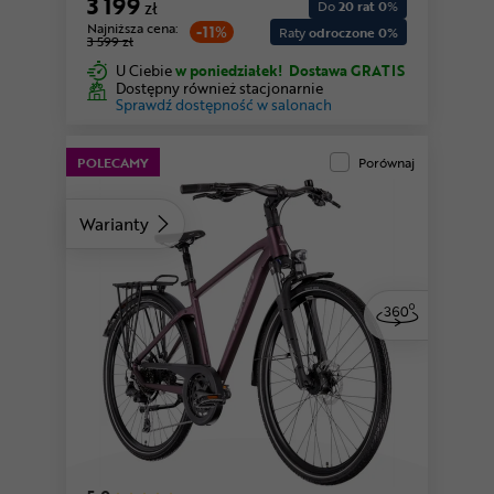
3 199
zł
Do
20 rat 0
%
Najniższa cena:
-11%
Raty
odroczone 0%
3 599 zł
U Ciebie
w poniedziałek!
Dostawa GRATIS
Dostępny również stacjonarnie
Sprawdź dostępność w salonach
POLECAMY
Porównaj
Warianty