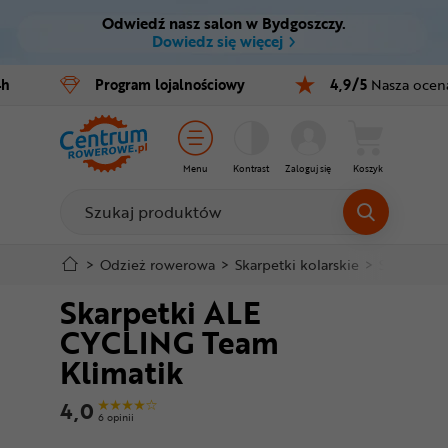
Odwiedź nasz salon w Bydgoszczy.
Ctrl
M
Dowiedz się więcej
Rowery
4h
Program
lojalnościowy
4,9/5
Nasza ocen
Menu główne
E-bike
Informacje o produkcie
Części
Menu
Kontrast
Zaloguj się
Koszyk
Do koszyka
Akcesoria
Odzież
Szczegółowe informacje
>
Odzież rowerowa
>
Skarpetki kolarskie
>
Skarpetki
Skarpetki ALE
Kaski
Stopka
CYCLING Team
Buty
Klimatik
Mapa strony
Warsztat
4,0
6 opinii