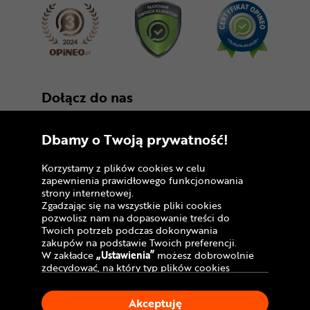
Dołącz do nas
Dbamy o Twoją prywatność!
Korzystamy z plików cookies w celu
zapewnienia prawidłowego funkcjonowania
strony internetowej.
Zgadzając się na wszystkie pliki cookies
Copyright © 2005 - 2026
pozwolisz nam na dopasowanie treści do
Twoich potrzeb podczas dokonywania
Polityka prywatności i zasady korzystania z
zakupów na podstawie Twoich preferencji.
serwisu
W zakładce
„Ustawienia”
możesz dobrowolnie
zdecydować, na który typ plików cookies
Informacja o plikach cookies
chciałbyś zezwolić.
Klikając
„Akceptuję”
, wyrażasz zgodę na
Mapa witryny
Akceptuję
stosowanie ciasteczek zgodnie z ustawieniami