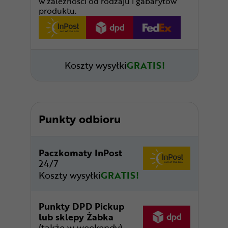
w zależności od rodzaju i gabarytów
produktu.
Koszty wysyłki
GRATIS!
Punkty odbioru
Paczkomaty InPost
24/7
Koszty wysyłki
GRATIS!
Punkty DPD Pickup
lub sklepy Żabka
(także w weekendy)