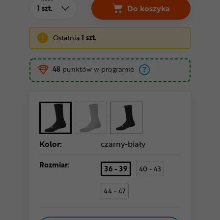
Do koszyka
Skarpetki ALE CYCLI
Ostatnia
1 szt.
48
punktów w programie
Kolor:
czarny-biały
Rozmiar:
36 - 39
40 - 43
44 - 47