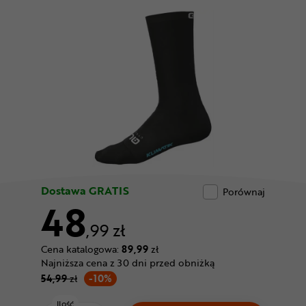
Odżywki
Nowości
Superoferta
Dostawa GRATIS
Porównaj
48
,99 zł
Cena katalogowa:
89,99
zł
Najniższa cena z 30 dni przed obniżką
54,99
zł
-10%
Ilość