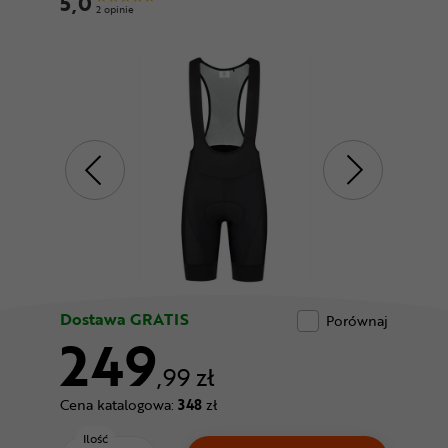
5,0
Odżywki
2 opinie
Nowości
Superoferta
Dostawa GRATIS
Porównaj
249
,99 zł
Cena katalogowa:
348
zł
Ilość