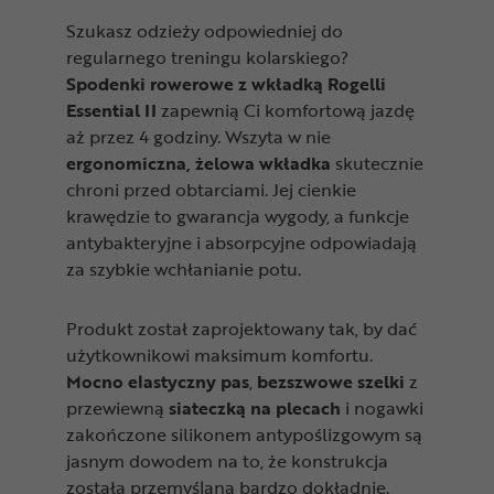
Szukasz odzieży odpowiedniej do
regularnego treningu kolarskiego?
Spodenki rowerowe z wkładką Rogelli
Essential II
zapewnią Ci komfortową jazdę
aż przez 4 godziny. Wszyta w nie
ergonomiczna, żelowa wkładka
skutecznie
chroni przed obtarciami. Jej cienkie
krawędzie to gwarancja wygody, a funkcje
antybakteryjne i absorpcyjne odpowiadają
za szybkie wchłanianie potu.
Produkt został zaprojektowany tak, by dać
użytkownikowi maksimum komfortu.
Mocno elastyczny pas
,
bezszwowe szelki
z
przewiewną
siateczką na plecach
i nogawki
zakończone silikonem antypoślizgowym są
jasnym dowodem na to, że konstrukcja
została przemyślana bardzo dokładnie.