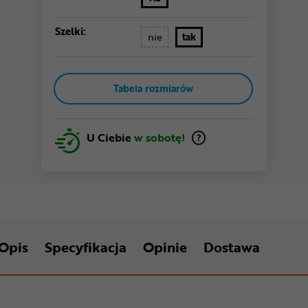
Szelki:
nie
tak
Tabela rozmiarów
U Ciebie
w sobotę!
Opis
Specyfikacja
Opinie
Dostawa