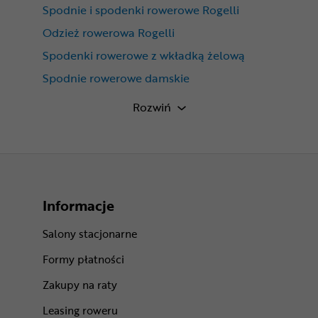
Spodnie i spodenki rowerowe Rogelli
Odzież rowerowa Rogelli
Spodenki rowerowe z wkładką żelową
Spodnie rowerowe damskie
Odzież rowerowa szosowa
Rozwiń
Odzież rowerowa Rogelli Essential
Spodenki rowerowe z szelkami
Informacje
Salony stacjonarne
Formy płatności
Zakupy na raty
Leasing roweru