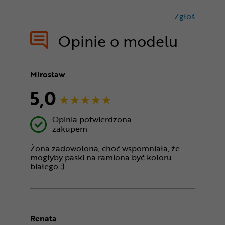
Zgłoś
treści nie
Opinie o modelu
Mirosław
5,0
Opinia potwierdzona
zakupem
Żona zadowolona, choć wspomniała, że
mogłyby paski na ramiona być koloru
białego :)
Renata