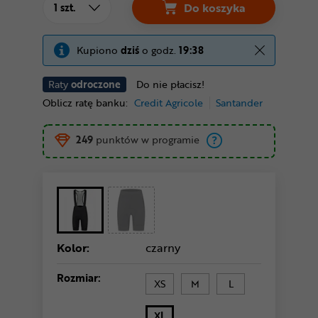
Do koszyka
Kupiono
dziś
o godz.
19:38
Raty
odroczone
Do nie płacisz!
Oblicz ratę banku:
Credit Agricole
Santander
249
punktów w programie
Kolor:
czarny
Rozmiar:
XS
M
L
XL