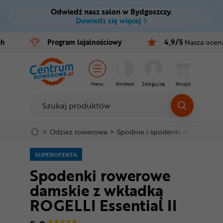
Odwiedź nasz salon w Bydgoszczy.
Ctrl
M
Dowiedz się więcej
Rowery
4h
Program
lojalnościowy
4,9/5
Nasza ocen
Menu główne
E-bike
Informacje o produkcie
Części
Menu
Kontrast
Zaloguj się
Koszyk
Do koszyka
Akcesoria
Odzież
Szczegółowe informacje
>
Odzież rowerowa
>
Spodnie i spodenki rowerowe
>
Kaski
SUPEROFERTA
Stopka
Spodenki rowerowe
Buty
damskie z wkładką
Mapa strony
Warsztat
ROGELLI Essential II