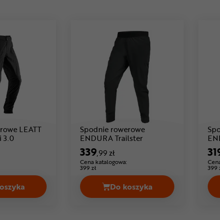
erowe LEATT
Spodnie rowerowe
Spo
Cena: 599 ,99 zł
Cena: 339 ,99 zł
 3.0
ENDURA Trailster
EN
339
31
,99 zł
Cena katalogowa:
Cena
399 zł
399 
oszyka
Do koszyka
on Cena 189,99 zł
Spodnie rowerowe LEATT MTB HydraDri 3.0 Cena 599,99 z
Spodnie rowerowe ENDUR