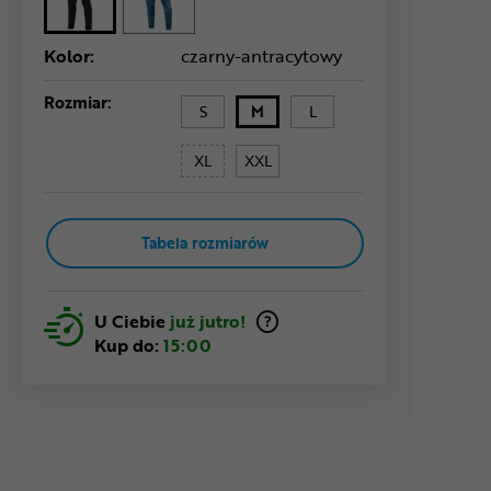
Kolor:
czarny-antracytowy
Rozmiar:
S
M
L
XL
XXL
Tabela rozmiarów
U Ciebie
już jutro!
Kup do:
15:00