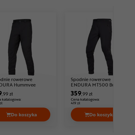
dnie rowerowe
Spodnie rowerowe
Cena: 319 ,99 zł
DURA Hummvee
ENDURA MT500 Burner
Cena: 359 ,99 zł
Lite
9
359
,99 zł
,99 zł
 katalogowa:
Cena katalogowa:
zł
419 zł
Do koszyka
Do koszyka
ł
A Trailster Cena 339,99 zł
Spodnie rowerowe ENDURA Hummvee Cena 319,
Spodnie rower