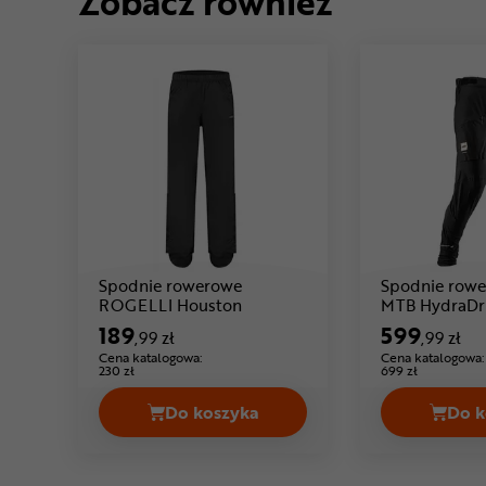
Zobacz również
Spodnie rowerowe
Spodnie row
Cena: 189 ,99 zł
ROGELLI Houston
MTB HydraDri
189
599
,99 zł
,99 zł
Cena katalogowa:
Cena katalogowa:
230 zł
699 zł
Do koszyka
Do k
Spodnie rowerowe ROGELLI Houst