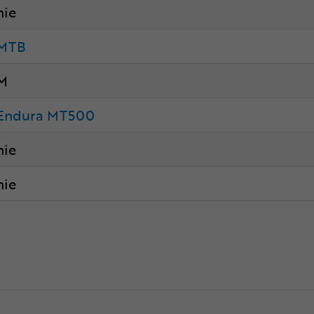
nie
MTB
M
Endura MT500
nie
nie