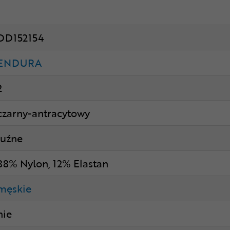
DD152154
ENDURA
2
czarny-antracytowy
luźne
88% Nylon, 12% Elastan
męskie
nie