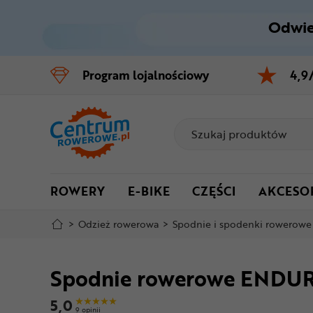
Odwie
Control
M
Program
lojalnościowy
4,9
Menu główne
Informacje o produkcie
Do koszyka
ROWERY
E-BIKE
CZĘŚCI
AKCESO
Szczegółowe informacje
>
Odzież rowerowa
>
Spodnie i spodenki rowerowe
Stopka
Spodnie rowerowe ENDUR
Mapa strony
5,0
9 opinii