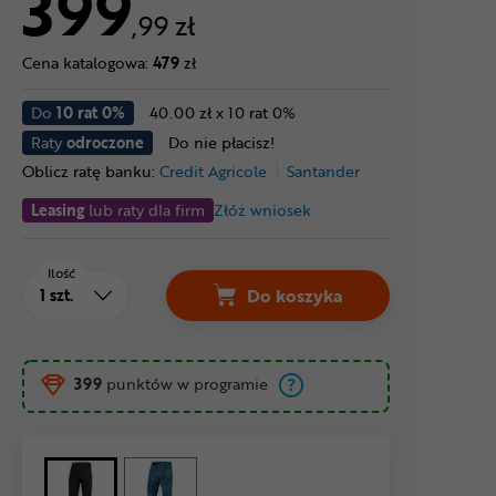
399
,99 zł
Cena katalogowa:
479
zł
Do
10 rat 0%
40.00 zł x 10 rat 0%
Raty
odroczone
Do nie płacisz!
Oblicz ratę banku:
Credit Agricole
Santander
Leasing
lub raty dla firm
Złóż wniosek
Ilość
Do koszyka
399
punktów w programie