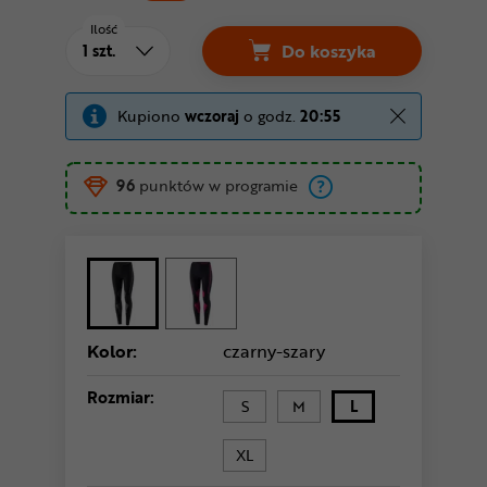
Ilość
Do koszyka
Spodnie termoaktyw
Kupiono
wczoraj
o godz.
20:55
96
punktów w programie
Kolor:
czarny-szary
Rozmiar:
S
M
L
XL