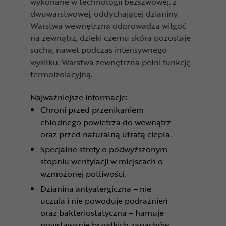
wykonane w technologii bezszwowej, z
dwuwarstwowej, oddychającej dzianiny.
Warstwa wewnętrzna odprowadza wilgoć
na zewnątrz, dzięki czemu skóra pozostaje
sucha, nawet podczas intensywnego
wysiłku. Warstwa zewnętrzna pełni funkcję
termoizolacyjną.
Najważniejsze informacje:
Chroni przed przenikaniem
chłodnego powietrza do wewnątrz
oraz przed naturalną utratą ciepła.
Specjalne strefy o podwyższonym
stopniu wentylacji w miejscach o
wzmożonej potliwości.
Dzianina antyalergiczna – nie
uczula i nie powoduje podrażnień
oraz bakteriostatyczna – hamuje
powstawanie brzydkich zapachów.