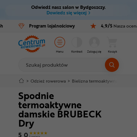
Odwiedź nasz salon w Bydgoszczy.
Ctrl
M
Dowiedz się więcej
Rowery
4h
Program
lojalnościowy
4,9/5
Nasza ocen
Menu główne
E-bike
Informacje o produkcie
Części
Menu
Kontrast
Zaloguj się
Koszyk
Do koszyka
Akcesoria
Odzież
Szczegółowe informacje
>
Odzież rowerowa
>
Bielizna termoaktywna
>
Spodn
Spodnie
Kaski
Stopka
termoaktywne
Buty
damskie BRUBECK
Mapa strony
Dry
Warsztat
5,0
1 opinia