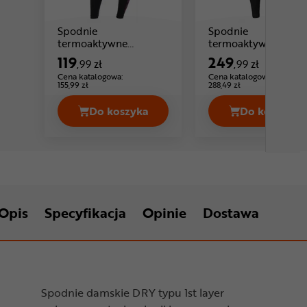
Spodnie
Spodnie
termoaktywne
termoaktywne
damskie BRUBECK
damskie BRUBECK
119
249
,99 zł
,99 zł
Cena: 119 ,99 zł
Thermo
Extreme Merino
Cena katalogowa:
Cena katalogowa:
155,99 zł
288,49 zł
Do koszyka
Do koszyka
Spodnie
Opis
Specyfikacja
Opinie
Dostawa
Spodnie damskie DRY typu 1st layer