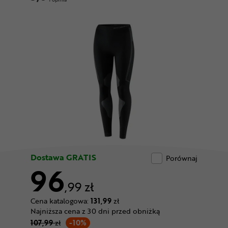
Odżywki
Nowości
Superoferta
Dostawa GRATIS
Porównaj
96
,99 zł
Cena katalogowa:
131,99
zł
Najniższa cena z 30 dni przed obniżką
107,99
zł
-10%