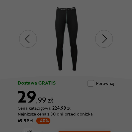
Odżywki
Nowości
Superoferta
Dostawa GRATIS
Porównaj
29
,99 zł
Cena katalogowa:
224,99
zł
Najniższa cena z 30 dni przed obniżką
49,99
zł
-40%
Ilość