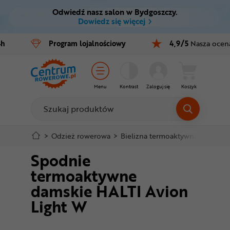
Odwiedź nasz salon w Bydgoszczy.
Ctrl
M
Dowiedz się więcej
Rowery
4h
Program
lojalnościowy
4,9/5
Nasza ocen
Menu główne
E-bike
Informacje o produkcie
Części
Menu
Kontrast
Zaloguj się
Koszyk
Do koszyka
Akcesoria
Odzież
Szczegółowe informacje
>
Odzież rowerowa
>
Bielizna termoaktywna
>
Spodn
Spodnie
Kaski
Stopka
termoaktywne
Buty
damskie HALTI Avion
Mapa strony
Light W
Warsztat