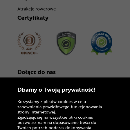
Atrakcje rowerowe
Certyfikaty
Dołącz do nas
Dbamy o Twoją prywatność!
Korzystamy z plików cookies w celu
zapewnienia prawidłowego funkcjonowania
strony internetowej.
Zgadzając się na wszystkie pliki cookies
Copyright © 2005 - 2026
pozwolisz nam na dopasowanie treści do
Twoich potrzeb podczas dokonywania
Polityka prywatności i zasady korzystania z