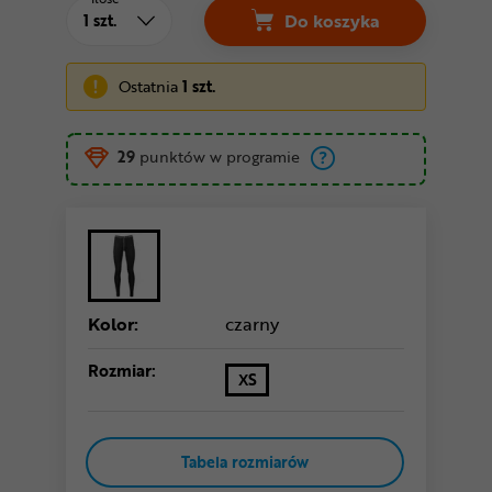
Do koszyka
Spodnie termoaktywn
Ostatnia
1 szt.
29
punktów w programie
Kolor:
czarny
Rozmiar:
XS
Tabela rozmiarów