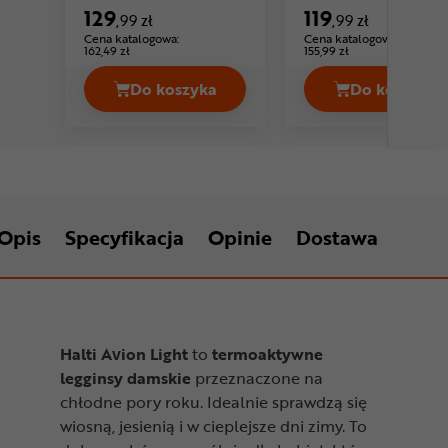
damskie BRUBECK
damskie BRUBECK
129
119
,99 zł
,99 zł
Cena: 129 ,99 zł
Cena: 119 ,9
Extreme Thermo
Thermo
Cena katalogowa:
Cena katalogowa:
162,49 zł
155,99 zł
Do koszyka
Do koszyka
Spodnie termoaktywne damskie BRU
Opis
Specyfikacja
Opinie
Dostawa
Halti Avion Light
to
termoaktywne
legginsy damskie
przeznaczone na
chłodne pory roku. Idealnie sprawdzą się
wiosną, jesienią i w cieplejsze dni zimy. To