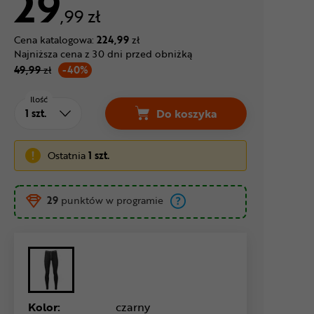
29
,99 zł
Cena katalogowa:
224,99
zł
Najniższa cena z 30 dni przed obniżką
49,99
zł
-40%
Ilość
Do koszyka
Spodnie termoaktywne dam
Ostatnia
1 szt.
29
punktów w programie
Kolor:
czarny