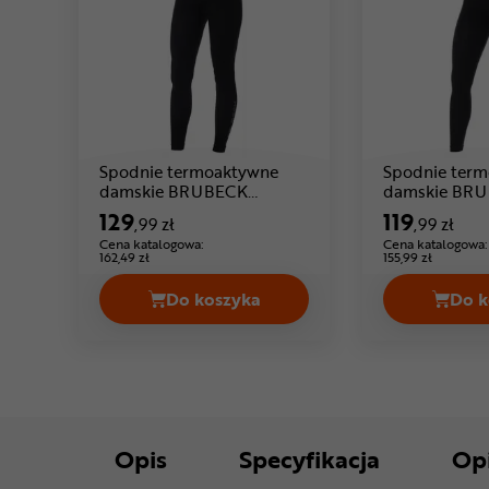
Spodnie termoaktywne
Spodnie ter
damskie BRUBECK
damskie BR
Cena: 129 ,99 zł
Extreme Thermo
Thermo
129
119
,99 zł
,99 zł
Cena katalogowa:
Cena katalogowa:
162,49 zł
155,99 zł
Do koszyka
Do k
Spodnie termoaktywne damskie B
Opis
Specyfikacja
Op