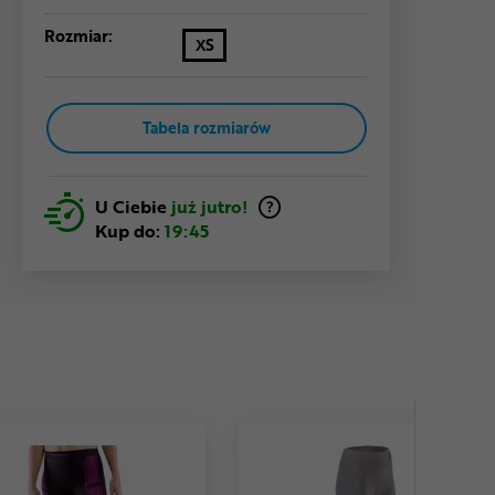
Rozmiar:
XS
Tabela rozmiarów
U Ciebie
już jutro!
Kup do:
19:45