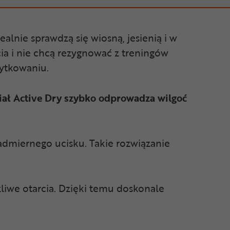
lnie sprawdzą się wiosną, jesienią i w
cia i nie chcą rezygnować z treningów
żytkowaniu.
iał Active Dry
szybko odprowadza wilgoć
nadmiernego ucisku. Takie rozwiązanie
żliwe otarcia. Dzięki temu doskonale