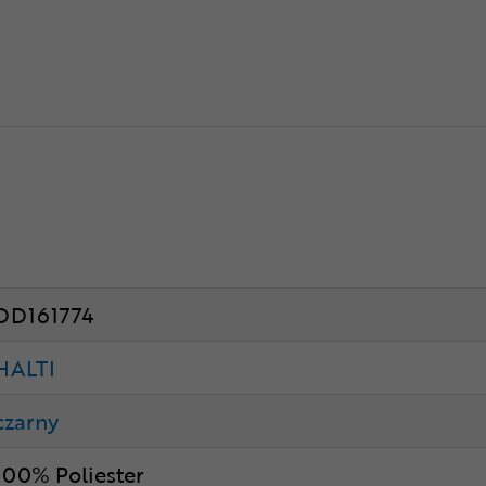
DD161774
HALTI
czarny
100% Poliester