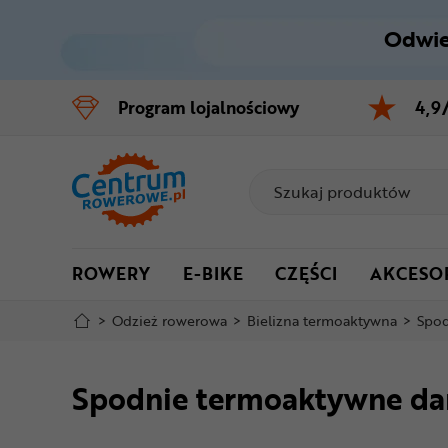
Odwie
Control
M
Program
lojalnościowy
4,9
Menu główne
Informacje o produkcie
Do koszyka
ROWERY
E-BIKE
CZĘŚCI
AKCESO
Szczegółowe informacje
>
Odzież rowerowa
>
Bielizna termoaktywna
>
Spod
Stopka
Spodnie termoaktywne da
Mapa strony