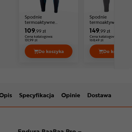
Spodnie
Spodnie
termoaktywne
termoaktywne
Cena: 109 ,99 zł
BRUBECK Dry
BRUBECK Extreme
109
149
,99 zł
,99 zł
Cena: 149 ,9
Thermo
Cena katalogowa:
Cena katalogowa:
131,99 zł
168,49 zł
Do koszyka
Do koszyka
Spodnie termoaktywne BRUBECK Dry
Spodnie
Opis
Specyfikacja
Opinie
Dostawa
Endura BaaBaa Pro –