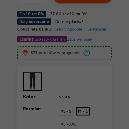
Do
10 rat 0%
37.80 zł x 10 rat 0%
Raty
odroczone
Do nie płacisz!
Oblicz ratę banku:
Credit Agricole
Santander
Leasing
lub raty dla firm
Złóż wniosek
377
punktów w programie
Kolor:
szary
Rozmiar:
XS - S
M - L
XL - XXL