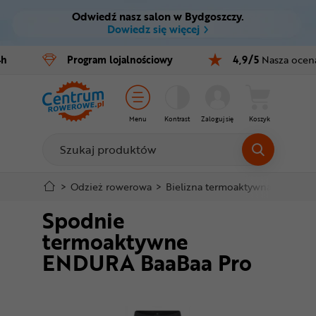
Odwiedź nasz salon w Bydgoszczy.
Ctrl
M
Dowiedz się więcej
Rowery
4h
Program
lojalnościowy
4,9/5
Nasza ocen
Menu główne
E-bike
Informacje o produkcie
Części
Menu
Kontrast
Zaloguj się
Koszyk
Do koszyka
Akcesoria
Odzież
Szczegółowe informacje
>
Odzież rowerowa
>
Bielizna termoaktywna
>
Spodn
Spodnie
Kaski
Stopka
termoaktywne
Buty
ENDURA BaaBaa Pro
Mapa strony
Warsztat