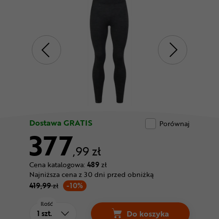
Odżywki
Nowości
Superoferta
Dostawa GRATIS
Porównaj
377
,99 zł
Cena katalogowa:
489
zł
Najniższa cena z 30 dni przed obniżką
419,99
zł
-10%
Ilość
Do koszyka