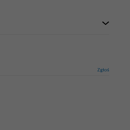
Zgłoś
treści niez