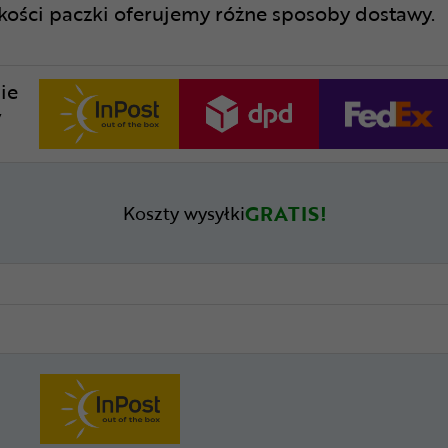
lkości paczki oferujemy różne sposoby dostawy.
ie
w
GRATIS!
Koszty wysyłki