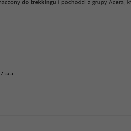
znaczony
do trekkingu
i pochodzi z grupy Acera, k
37 cala