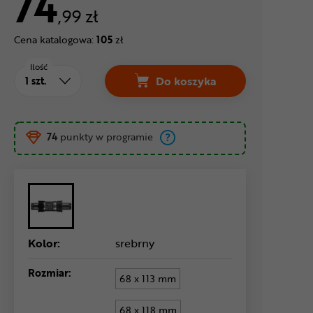
74
,99 zł
Cena katalogowa:
105
zł
Ilość
Do koszyka
Suport rowerowy SHIMANO
74
punkty w programie
Kolor:
srebrny
Rozmiar:
68 x 113 mm
68 x 118 mm