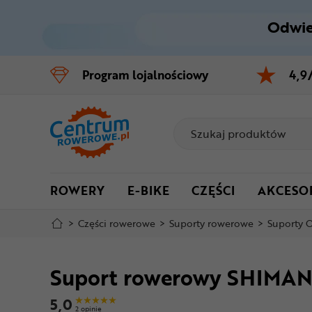
Odwie
Control
M
Program
lojalnościowy
4,9
Menu główne
Informacje o produkcie
Do koszyka
ROWERY
E-BIKE
CZĘŚCI
AKCESO
Szczegółowe informacje
>
Części rowerowe
>
Suporty rowerowe
>
Suporty O
Stopka
Suport rowerowy SHIMAN
Mapa strony
5,0
2 opinie