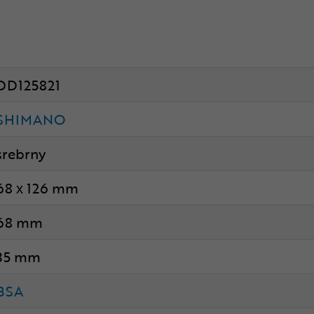
DD125821
SHIMANO
srebrny
68 x 126 mm
68 mm
35 mm
BSA