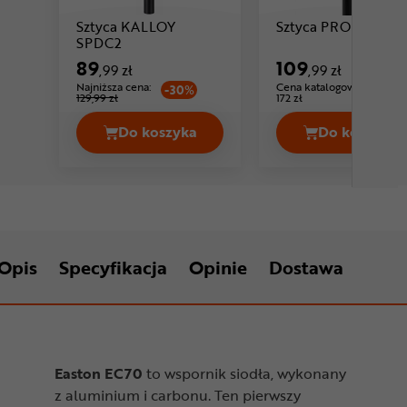
Sztyca KALLOY
Sztyca PRO LT
Cena: 89 ,99 zł
SPDC2
89
109
,99 zł
,99 zł
Najniższa cena:
Cena katalogowa:
-30%
129,99 zł
172 zł
Do koszyka
Do koszyka
Sztyca KALLOY SPDC2 Cena 89,99 z
Sztyca 
Opis
Specyfikacja
Opinie
Dostawa
Easton EC70
to wspornik siodła, wykonany
z aluminium i carbonu. Ten pierwszy