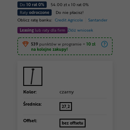
Do
10 rat 0%
54.00 zł x 10 rat 0%
Raty
odroczone
Do nie płacisz!
Oblicz ratę banku:
Credit Agricole
Santander
Leasing
lub raty dla firm
Złóż wniosek
539
punktów w programie
=
10 zł
na kolejne zakupy!
Kolor:
czarny
Średnica:
27,2
Offset:
bez offsetu