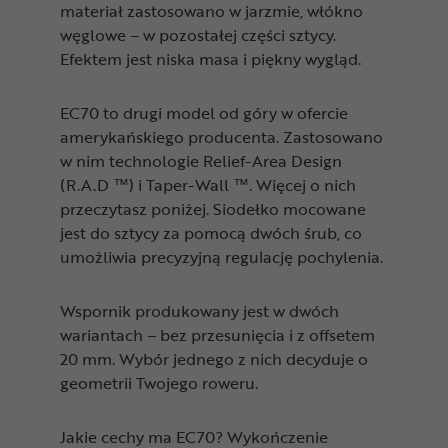
materiał zastosowano w jarzmie, włókno
węglowe – w pozostałej części sztycy.
Efektem jest niska masa i piękny wygląd.
EC70 to drugi model od góry w ofercie
amerykańskiego producenta. Zastosowano
w nim technologie Relief-Area Design
(R.A.D ™) i Taper-Wall ™. Więcej o nich
przeczytasz poniżej. Siodełko mocowane
jest do sztycy za pomocą dwóch śrub, co
umożliwia precyzyjną regulację pochylenia.
Wspornik produkowany jest w dwóch
wariantach – bez przesunięcia i z offsetem
20 mm. Wybór jednego z nich decyduje o
geometrii Twojego roweru.
Jakie cechy ma EC70? Wykończenie