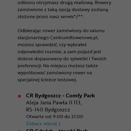
odbioru otrzymasz drogą mailową. Rowery
zamówione z taką opcją dostawy zostaną
złożone przez nasz serwis*/**.
Odbierając rower zamówiony do salonu
stacjonarnego CentrumRowerowe.pl,
możesz sprawdzić, czy wybrałeś
odpowiedni rozmiar, a sam pojazd jest
dobrze dopasowany do sylwetki i Twoich
preferencji. Na miejscu możesz także
wypróbować zamówiony rower na
specjalnej ścieżce testowej.
CR Bydgoszcz - Comfy Park
Aleja Jana Pawła II 113,
85-140 Bydgoszcz
Otwarte od: 9:00 do 21:00
CR Bydgoszcz - Comfy Park
Zobacz więcej
CR Gdańsk - Morski Park