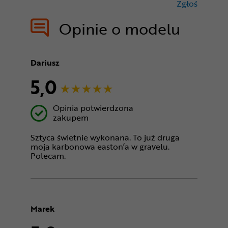
Zgłoś
treści nie
Opinie o modelu
Dariusz
5,0
Opinia potwierdzona
zakupem
Sztyca świetnie wykonana. To już druga
moja karbonowa easton’a w gravelu.
Polecam.
Marek