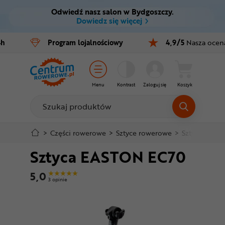
Odwiedź nasz salon w Bydgoszczy.
Ctrl
M
Dowiedz się więcej
Rowery
4h
Program
lojalnościowy
4,9/5
Nasza ocen
Menu główne
E-bike
Informacje o produkcie
Części
Menu
Kontrast
Zaloguj się
Koszyk
Do koszyka
Akcesoria
Odzież
Szczegółowe informacje
>
Części rowerowe
>
Sztyce rowerowe
>
Sztyce stan
Sztyca EASTON EC70
Kaski
Stopka
5,0
Buty
3 opinie
Mapa strony
Warsztat