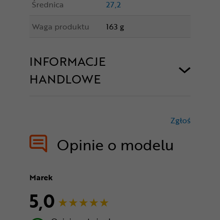
Średnica
27,2
Waga produktu
163 g
INFORMACJE
HANDLOWE
Zgłoś
treści nie
Opinie o modelu
Marek
5,0