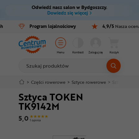
Odwiedź nasz salon w Bydgoszczy.
Ctrl
M
Dowiedz się więcej
Rowery
4h
Program
lojalnościowy
4,9/5
Nasza ocen
Menu główne
E-bike
Informacje o produkcie
Części
Menu
Kontrast
Zaloguj się
Koszyk
Szczegółowe informacje
Akcesoria
Odzież
Stopka
>
Części rowerowe
>
Sztyce rowerowe
>
Sztyce stan
Sztyca TOKEN
Kaski
Mapa strony
TK9142M
Buty
5,0
1 opinia
Warsztat