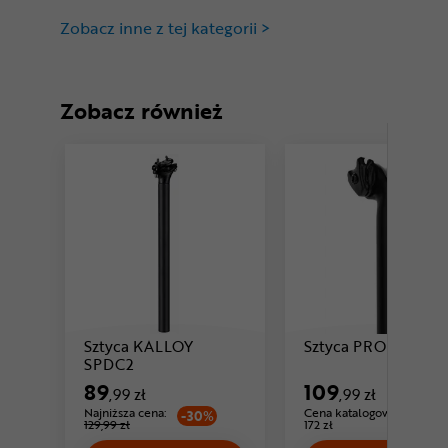
Zobacz inne z tej kategorii >
Zobacz również
Sztyca KALLOY
Sztyca PRO LT
Cena: 89 ,99 zł
SPDC2
89
109
,99 zł
,99 zł
Najniższa cena:
Cena katalogowa:
-30%
129,99 zł
172 zł