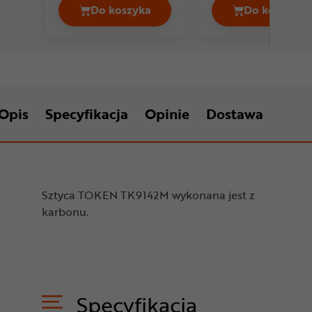
Do koszyka
Do koszyka
Sztyca KALLOY SPDC2 Cena 89,99 z
Sztyca 
Opis
Specyfikacja
Opinie
Dostawa
Sztyca TOKEN TK9142M wykonana jest z
karbonu.
Specyfikacja