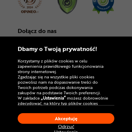
Dołącz do nas
Dbamy o Twoją prywatność!
Korzystamy z plików cookies w celu
zapewnienia prawidłowego funkcjonowania
strony internetowej.
Zgadzając się na wszystkie pliki cookies
Copyright © 2005 - 2026
pozwolisz nam na dopasowanie treści do
Twoich potrzeb podczas dokonywania
Polityka prywatności i zasady korzystania z
zakupów na podstawie Twoich preferencji.
serwisu
W zakładce
„Ustawienia”
możesz dobrowolnie
zdecydować, na który typ plików cookies
Informacja o plikach cookies
chciałbyś zezwolić.
Klikając
„Akceptuję”
, wyrażasz zgodę na
Mapa witryny
Akceptuję
stosowanie ciasteczek zgodnie z ustawieniami
Twojej przeglądarki.
Odrzuć
W dowolnym momencie, możesz dokonać