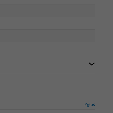
Zgłoś
treści niez