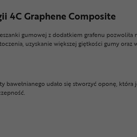
gii 4C Graphene Composite
szanki gumowej z dodatkiem grafenu pozwoliła n
toczenia, uzyskanie większej giętkości gumy oraz
ty bawełnianego udało się stworzyć oponę, która je
yczepność.