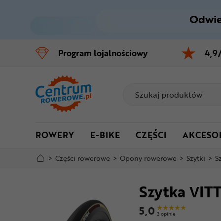
Odwie
Control
M
Program
lojalnościowy
4,9
Menu główne
Informacje o produkcie
Szczegółowe informacje
ROWERY
E-BIKE
CZĘŚCI
AKCESO
Stopka
>
Części rowerowe
>
Opony rowerowe
>
Szytki
>
S
Mapa strony
Szytka VIT
5,0
2 opinie