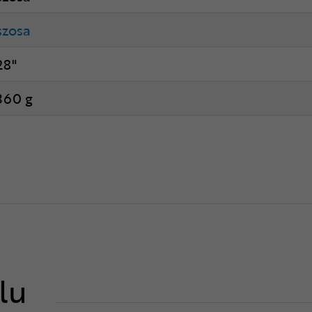
szosa
28"
360 g
lu