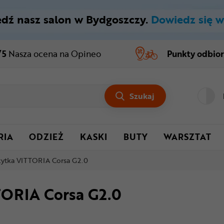
dź nasz salon w Bydgoszczy.
Dowiedz się w
/5
Nasza ocena
na Opineo
Punkty odbio
Szukaj
RIA
ODZIEŻ
KASKI
BUTY
WARSZTAT
zytka VITTORIA Corsa G2.0
TORIA Corsa G2.0