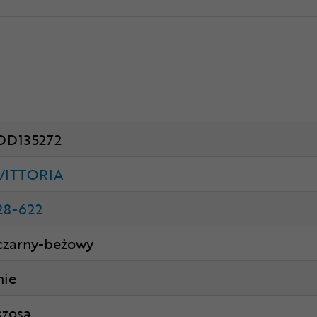
DD135272
VITTORIA
28-622
czarny-beżowy
nie
szosa