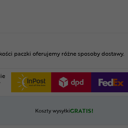
lkości paczki oferujemy różne sposoby dostawy.
ie
w
GRATIS!
Koszty wysyłki