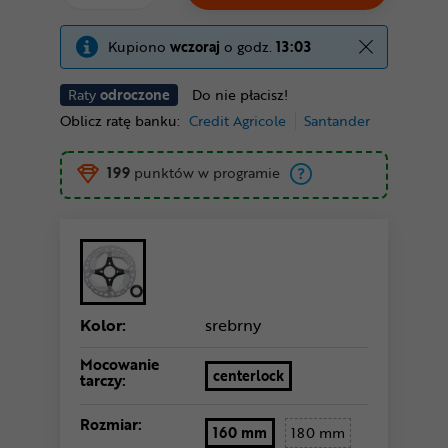
Kupiono
wczoraj
o godz.
13:03
Raty
odroczone
Do nie płacisz!
Oblicz ratę banku:
Credit Agricole
Santander
199
punktów w programie
Kolor:
srebrny
Mocowanie
centerlock
tarczy:
Rozmiar:
160 mm
180 mm