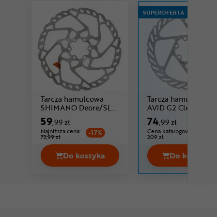
SUPEROFERTA
Tarcza hamulcowa
Tarcza hamulcowa
SHIMANO Deore/SLX
AVID G2 CleanSwee
Cena: 59 ,99 zł
SM-RT66
59
74
,99 zł
,99 zł
Najniższa cena:
Cena katalogowa:
-17%
72,99 zł
209 zł
Do koszyka
Do koszyka
Tarcza hamulcowa SHIMANO Deore/
Tarcza 