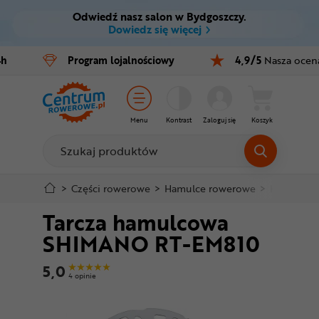
Odwiedź nasz salon w Bydgoszczy.
Ctrl
M
Dowiedz się więcej
Rowery
4h
Program
lojalnościowy
4,9/5
Nasza ocen
Menu główne
E-bike
Informacje o produkcie
Części
Menu
Kontrast
Zaloguj się
Koszyk
Do koszyka
Akcesoria
Odzież
Szczegółowe informacje
>
Części rowerowe
>
Hamulce rowerowe
>
Hamulce t
Tarcza hamulcowa
Kaski
Stopka
SHIMANO RT-EM810
Buty
Mapa strony
5,0
4 opinie
Warsztat