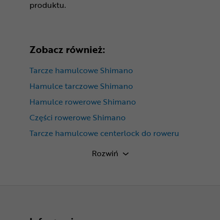
produktu.
Zobacz również:
Tarcze hamulcowe Shimano
Hamulce tarczowe Shimano
Hamulce rowerowe Shimano
Części rowerowe Shimano
Tarcze hamulcowe centerlock do roweru
Tarcze hamulcowe do roweru 160mm
Rozwiń