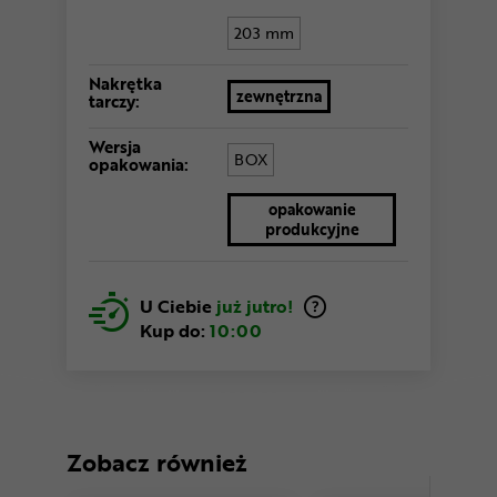
203 mm
Nakrętka
zewnętrzna
tarczy:
Wersja
BOX
opakowania:
opakowanie
produkcyjne
U Ciebie
już jutro!
Kup do:
10:00
Zobacz również