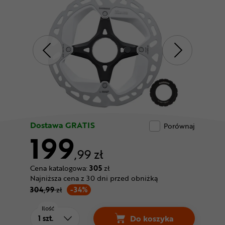
Odżywki
Nowości
Superoferta
Dostawa GRATIS
Porównaj
199
,99 zł
Cena katalogowa:
305
zł
Najniższa cena z 30 dni przed obniżką
304,99
zł
-34%
Ilość
Do koszyka