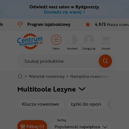
Odwiedź nasz salon w Bydgoszczy.
Ctrl
M
Dowiedz się więcej
Rowery
4h
Program
lojalnościowy
4,9/5
Nasza ocen
Menu główne
E-bike
Filtry
Części
Menu
Kontrast
Zaloguj się
Koszyk
Produkty
Akcesoria
Odzież
Stopka
>
Warsztat rowerowy
>
Narzędzia rowerowe
>
Multit
Multitoole Lezyne
Kaski
Mapa strony
Buty
produkty
produkty
Klucze rowerowe
Łyżki do opon
Multit
Warsztat
Sortuj
Sortuj od
Filtruj (1)
Popularność największa