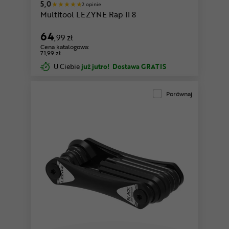
5,0
2 opinie
Multitool LEZYNE Rap II 8
64
,99 zł
Cena katalogowa:
71,99 zł
U Ciebie
już jutro!
Dostawa GRATIS
Porównaj