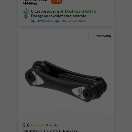
-13%
189,99 zł
U Ciebie
już jutro!
Dostawa GRATIS
Dostępny również stacjonarnie
Sprawdź dostępność w salonach
Porównaj
5,0
1 opinia
Multitool LEZYNE Rap II 6