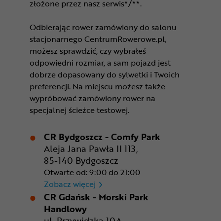
złożone przez nasz serwis*/**.
Odbierając rower zamówiony do salonu
stacjonarnego CentrumRowerowe.pl,
możesz sprawdzić, czy wybrałeś
odpowiedni rozmiar, a sam pojazd jest
dobrze dopasowany do sylwetki i Twoich
preferencji. Na miejscu możesz także
wypróbować zamówiony rower na
specjalnej ścieżce testowej.
CR Bydgoszcz - Comfy Park
Aleja Jana Pawła II 113,
85-140 Bydgoszcz
Otwarte od: 9:00 do 21:00
CR Bydgoszcz - Comfy Park
Zobacz więcej
CR Gdańsk - Morski Park
Handlowy
ul. Przywidzka 10A,