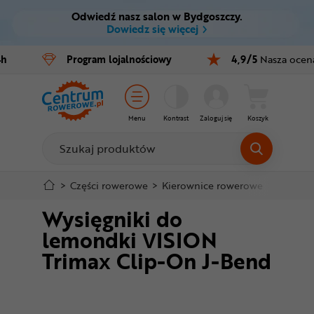
Odwiedź nasz salon w Bydgoszczy.
Ctrl
M
Dowiedz się więcej
Rowery
4h
Program
lojalnościowy
4,9/5
Nasza ocen
Menu główne
E-bike
Informacje o produkcie
Części
Menu
Kontrast
Zaloguj się
Koszyk
Szczegółowe informacje
Akcesoria
Odzież
Stopka
>
Części rowerowe
>
Kierownice rowerowe
>
Lemond
Wysięgniki do
Kaski
Mapa strony
lemondki VISION
Buty
Trimax Clip-On J-Bend
Warsztat