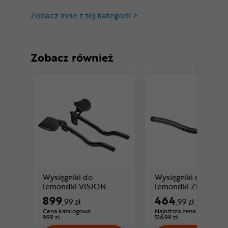
Zobacz inne z tej kategorii >
Zobacz również
Wysięgniki do
Wysięgniki do
lemondki VISION
lemondki ZIPP Vuka
Cena: 464 ,9
Trimax Clip-On JS-
Carbon
899
464
,99 zł
,99 zł
Cena: 899 ,99 zł
Bend
Cena katalogowa:
Najniższa cena:
-10%
999 zł
516,99 zł