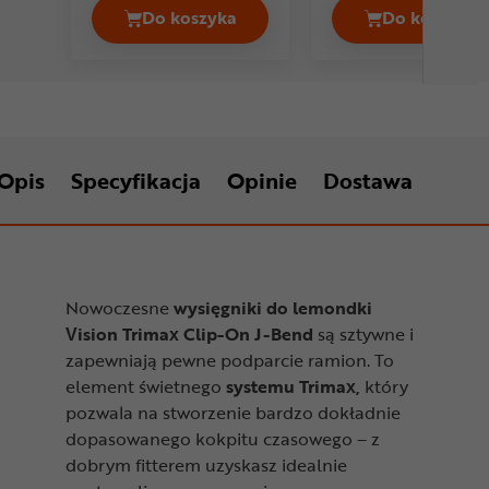
Do koszyka
Do koszyka
Wysięgniki do lemondki VISION Trim
Wysięgn
Opis
Specyfikacja
Opinie
Dostawa
Nowoczesne
wysięgniki do lemondki
Vision Trimax Clip-On J-Bend
są sztywne i
zapewniają pewne podparcie ramion. To
element świetnego
systemu Trimax,
który
pozwala na stworzenie bardzo dokładnie
dopasowanego kokpitu czasowego – z
dobrym fitterem uzyskasz idealnie