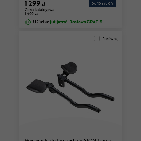
1 299
zł
Do
10 rat 0
%
Cena katalogowa:
1 499 zł
U Ciebie
już jutro!
Dostawa GRATIS
Porównaj
Wysięgniki do lemondki VISION Trimax