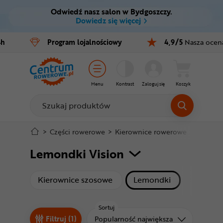
Odwiedź nasz salon w Bydgoszczy.
Ctrl
M
Dowiedz się więcej
Rowery
4h
Program
lojalnościowy
4,9/5
Nasza ocen
Menu główne
E-bike
Filtry
Części
Menu
Kontrast
Zaloguj się
Koszyk
Produkty
Akcesoria
Odzież
Stopka
>
Części rowerowe
>
Kierownice rowerowe
>
Lemond
Lemondki Vision
Kaski
Mapa strony
Buty
produkty
produkty
Kierownice szosowe
Lemondki
Warsztat
Sortuj
Sortuj od
Filtruj (1)
Popularność największa