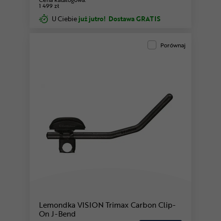
1 499 zł
U Ciebie
już jutro!
Dostawa GRATIS
Porównaj
Lemondka VISION Trimax Carbon Clip-
On J-Bend