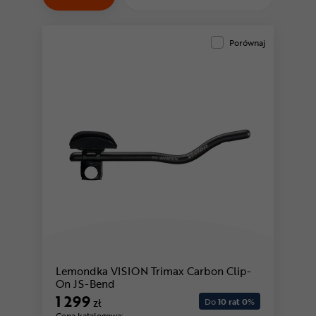
Odżywki
Nowości
Porównaj
Superoferta
Lemondka VISION Trimax Carbon Clip-
On JS-Bend
1 299
zł
Do
10 rat 0
%
Cena katalogowa: