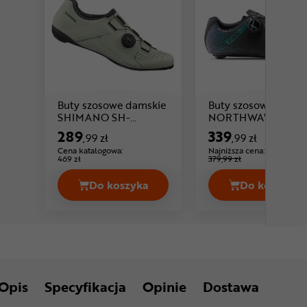
Buty szosowe damskie
Buty szosowe damsk
SHIMANO SH-
NORTHWAVE Core
Cena: 289 ,99 zł
Cena
RC300W
Plus 2 Wmn
289
339
,99 zł
,99 zł
Cena katalogowa:
Najniższa cena:
-10%
469 zł
379,99 zł
Do koszyka
Do koszyka
Buty szosowe damskie SHIMANO SH
Buty sz
Opis
Specyfikacja
Opinie
Dostawa