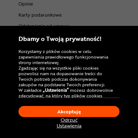
Opinie
Karty podarunkowe
Odstąpienie od umowy
(wymiana lub zwrot)
Dbamy o Twoją prywatność!
Reklamacja gwarancyjna
Korzystamy z plików cookies w celu
Gwarancje producentów
zapewnienia prawidłowego funkcjonowania
strony internetowej.
Regulamin sklepu
Zgadzając się na wszystkie pliki cookies
pozwolisz nam na dopasowanie treści do
Regulamin programu lojalnościowego
Twoich potrzeb podczas dokonywania
zakupów na podstawie Twoich preferencji.
Regulamin kart podarunkowych
W zakładce
„Ustawienia”
możesz dobrowolnie
zdecydować, na który typ plików cookies
Regulaminy akcji promocyjnych
chciałbyś zezwolić.
Klikając
„Akceptuję”
, wyrażasz zgodę na
Akt o Usługach Cyfrowych (DSA)
Akceptuję
stosowanie ciasteczek zgodnie z ustawieniami
Twojej przeglądarki.
Odrzuć
Dostępność cyfrowa
W dowolnym momencie, możesz dokonać
Ustawienia
Centrum Rowerowe
zmiany swojego wyboru klikając opcję
„Ustawienia”
w Polityce Cookies.