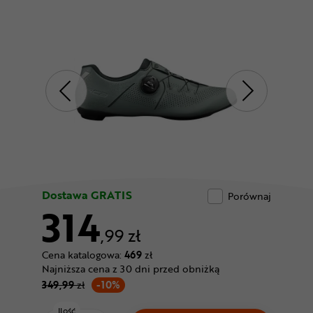
Odżywki
Nowości
Superoferta
Dostawa GRATIS
Porównaj
314
,99 zł
Cena katalogowa:
469
zł
Najniższa cena z 30 dni przed obniżką
349,99
zł
-10%
Ilość