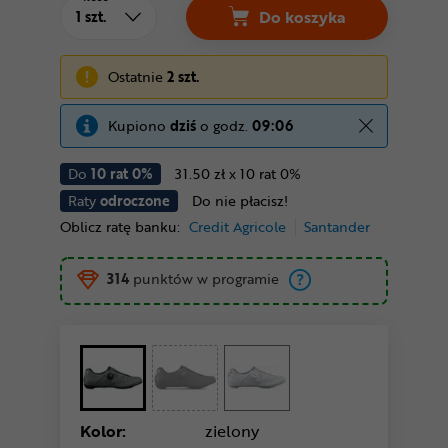
Do koszyka
Ostatnie
2 szt.
Kupiono
dziś
o godz.
09:06
Do
10 rat 0%
31.50 zł x 10 rat 0%
Raty
odroczone
Do nie płacisz!
Oblicz ratę banku:
Credit Agricole
Santander
314
punktów w programie
Kolor:
zielony