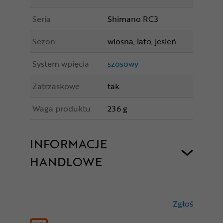
Seria
Shimano RC3
Sezon
wiosna, lato, jesień
System wpięcia
szosowy
Zatrzaskowe
tak
Waga produktu
236 g
INFORMACJE
HANDLOWE
Zgłoś
treści nie