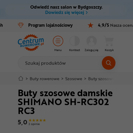
Odwiedź nasz salon w Bydgoszczy.
Ctrl
M
Dowiedz się więcej
Rowery
4h
Program
lojalnościowy
4,9/5
Nasza ocen
Menu główne
E-bike
Informacje o produkcie
Części
Menu
Kontrast
Zaloguj się
Koszyk
Do koszyka
Akcesoria
Odzież
Szczegółowe informacje
>
Buty rowerowe
>
Szosowe
>
Buty szosowe damsk
Buty szosowe damskie
Kaski
Stopka
SHIMANO SH-RC302
Buty
RC3
Mapa strony
Warsztat
5,0
2 opinie