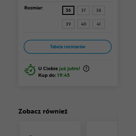
Rozmiar:
36
37
38
39
40
41
Tabela rozmiarów
U Ciebie
już jutro!
Kup do:
19:45
Zobacz również