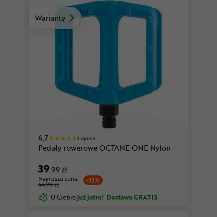
Warianty
4,7
3 opinie
Pedały rowerowe OCTANE ONE Nylon
39
,99 zł
Najniższa cena:
-11%
44,99 zł
U Ciebie
już jutro!
Dostawa GRATIS