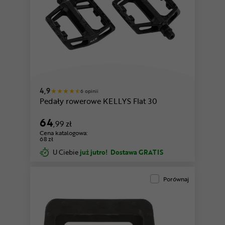
4,9
6 opinii
Pedały rowerowe KELLYS Flat 30
64
,99 zł
Cena katalogowa:
68 zł
U Ciebie
już jutro!
Dostawa GRATIS
Porównaj