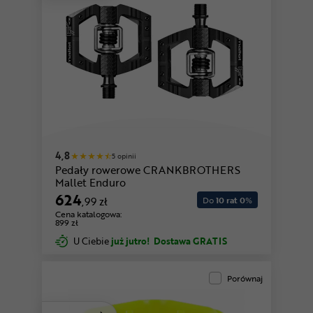
4,8
5 opinii
Pedały rowerowe CRANKBROTHERS
Mallet Enduro
624
,99 zł
Do
10 rat 0
%
Cena katalogowa:
899 zł
U Ciebie
już jutro!
Dostawa GRATIS
Porównaj