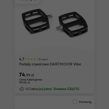
4,7
19 opinii
Pedały rowerowe DARTMOOR Vibe
74
,99 zł
Cena katalogowa:
99,90 zł
U Ciebie
już jutro!
Dostawa GRATIS
Porównaj