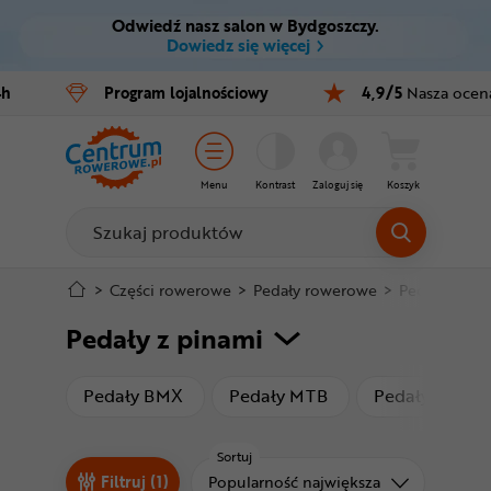
Odwiedź nasz salon w Bydgoszczy.
Ctrl
M
Dowiedz się więcej
Rowery
4h
Program
lojalnościowy
4,9/5
Nasza ocen
Menu główne
E-bike
Filtry
Części
Menu
Kontrast
Zaloguj się
Koszyk
Produkty
Akcesoria
Odzież
Stopka
>
Części rowerowe
>
Pedały rowerowe
>
Pedały z pin
Pedały z pinami
Kaski
Mapa strony
Buty
produkty
produkty
Pedały BMX
Pedały MTB
Pedały platf
Warsztat
Sortuj
Sortuj od
Filtruj (1)
Popularność największa