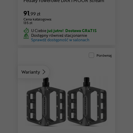
Pedały rowerowe DARTMOOR Stream
91
,99 zł
Cena katalogowa:
135 zł
U Ciebie
już jutro!
Dostawa GRATIS
Dostępny również stacjonarnie
Sprawdź dostępność w salonach
Porównaj
Warianty