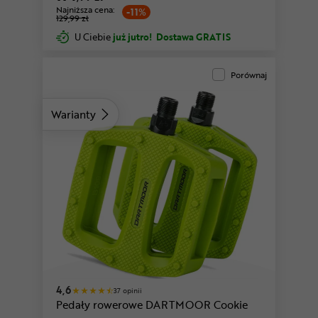
Najniższa cena:
-11%
129,99 zł
U Ciebie
już jutro!
Dostawa GRATIS
Porównaj
Warianty
4,6
37 opinii
Pedały rowerowe DARTMOOR Cookie