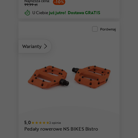
Najniższa cena:
-10%
99,99 zł
U Ciebie
już jutro!
Dostawa GRATIS
Porównaj
Warianty
5,0
2 opinie
Pedały rowerowe NS BIKES Bistro