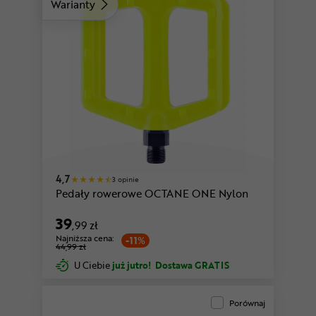
Warianty
4,7
3 opinie
Pedały rowerowe OCTANE ONE Nylon
39
,99 zł
Najniższa cena:
-11%
44,99 zł
U Ciebie
już jutro!
Dostawa GRATIS
Porównaj