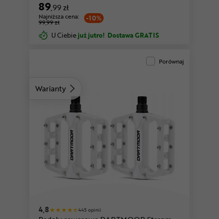
89
,99 zł
Najniższa cena:
-10%
99,99 zł
U Ciebie
już jutro!
Dostawa GRATIS
Porównaj
Warianty
zielony
piaskowy
4,8
445 opinii