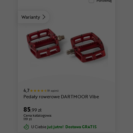
Porównaj
Warianty
4,7
19 opinii
Pedały rowerowe DARTMOOR Vibe
85
,99 zł
Cena katalogowa:
119 zł
U Ciebie
już jutro!
Dostawa GRATIS