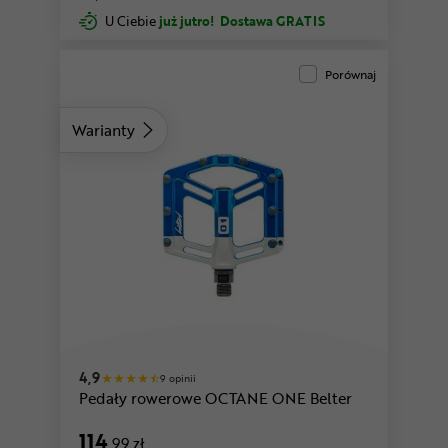
U Ciebie
już jutro!
Dostawa GRATIS
Porównaj
Warianty
4,9
9 opinii
Pedały rowerowe OCTANE ONE Belter
114
,99 zł