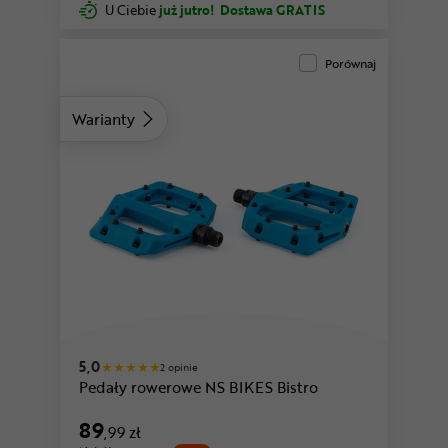
U Ciebie
już jutro!
Dostawa GRATIS
Porównaj
Warianty
5,0
2 opinie
Pedały rowerowe NS BIKES Bistro
89
,99 zł