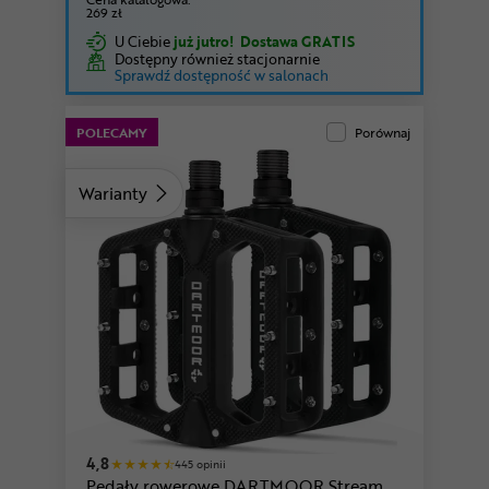
269 zł
U Ciebie
już jutro!
Dostawa GRATIS
Dostępny również stacjonarnie
Sprawdź dostępność w salonach
POLECAMY
Porównaj
Warianty
zielony
piaskowy
4,8
445 opinii
Pedały rowerowe DARTMOOR Stream