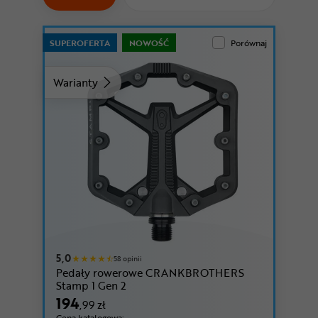
Odżywki
Nowości
SUPEROFERTA
NOWOŚĆ
Porównaj
Superoferta
Warianty
niebieski
czerwony
5,0
58 opinii
Pedały rowerowe CRANKBROTHERS
Stamp 1 Gen 2
194
,99 zł
Cena katalogowa: