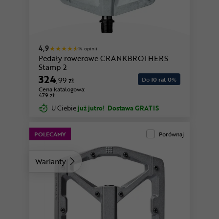
4,9
14 opinii
Pedały rowerowe CRANKBROTHERS
Stamp 2
324
,99 zł
Do
10 rat 0
%
Cena katalogowa:
479 zł
U Ciebie
już jutro!
Dostawa GRATIS
POLECAMY
Porównaj
Warianty