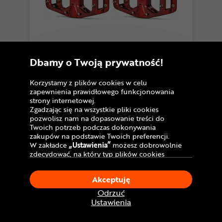
zielony
piaskowy
4,8
445 opinii
Dbamy o Twoją prywatność!
Pedały rowerowe DARTMOOR Stream
97
Korzystamy z plików cookies w celu
,99 zł
zapewnienia prawidłowego funkcjonowania
Cena katalogowa:
145 zł
strony internetowej.
Zgadzając się na wszystkie pliki cookies
U Ciebie
już jutro!
Dostawa GRATIS
pozwolisz nam na dopasowanie treści do
Dostępny również stacjonarnie
Twoich potrzeb podczas dokonywania
Sprawdź dostępność w salonach
zakupów na podstawie Twoich preferencji.
W zakładce
„Ustawienia”
możesz dobrowolnie
Porównaj
zdecydować, na który typ plików cookies
chciałbyś zezwolić.
Klikając
„Akceptuję”
, wyrażasz zgodę na
Akceptuję
Warianty
stosowanie ciasteczek zgodnie z ustawieniami
Twojej przeglądarki.
Odrzuć
W dowolnym momencie, możesz dokonać
Ustawienia
zmiany swojego wyboru klikając opcję
„Ustawienia”
w Polityce Cookies.