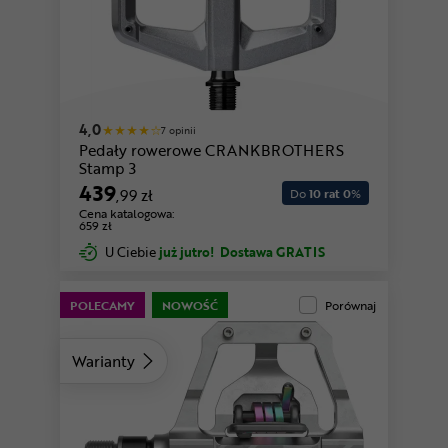
4,0
7 opinii
Pedały rowerowe CRANKBROTHERS
Stamp 3
439
,99 zł
Do
10 rat 0
%
Cena katalogowa:
659 zł
U Ciebie
już jutro!
Dostawa GRATIS
POLECAMY
NOWOŚĆ
Porównaj
Warianty