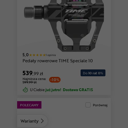
5,0
1 opinia
Pedały rowerowe TIME Speciale 10
539
,99 zł
Do
10 rat 0
%
Najniższa cena:
-10%
599,99 zł
U Ciebie
już jutro!
Dostawa GRATIS
POLECAMY
Porównaj
Warianty