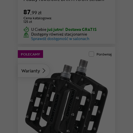
87
,99 zł
Cena katalogowa:
125 zł
U Ciebie
już jutro!
Dostawa GRATIS
Dostępny również stacjonarnie
Sprawdź dostępność w salonach
POLECAMY
Porównaj
Warianty
zielony
piaskowy