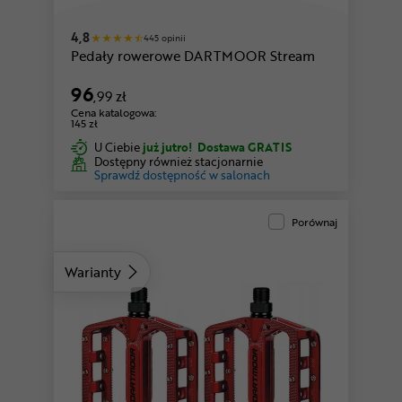
zielony
piaskowy
4,8
445 opinii
Pedały rowerowe DARTMOOR Stream
96
,99 zł
Cena katalogowa:
145 zł
U Ciebie
już jutro!
Dostawa GRATIS
Dostępny również stacjonarnie
Sprawdź dostępność w salonach
Porównaj
Warianty