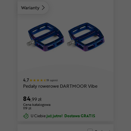
Warianty
4,7
19 opinii
Pedały rowerowe DARTMOOR Vibe
84
,99 zł
Cena katalogowa:
119 zł
U Ciebie
już jutro!
Dostawa GRATIS