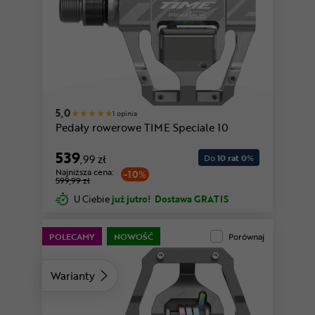
5,0
1 opinia
Pedały rowerowe TIME Speciale 10
539
,99 zł
Do
10 rat 0
%
Najniższa cena:
-10%
599,99 zł
U Ciebie
już jutro!
Dostawa GRATIS
POLECAMY
NOWOŚĆ
Porównaj
Warianty