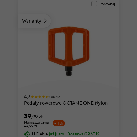
Porównaj
Warianty
4,7
3 opinie
Pedały rowerowe OCTANE ONE Nylon
39
,99 zł
Najniższa cena:
-11%
44,99 zł
U Ciebie
już jutro!
Dostawa GRATIS