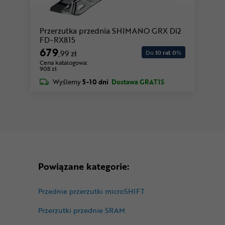
Przerzutka przednia SHIMANO GRX Di2
FD-RX815
679
,99 zł
Do
10 rat 0
%
Cena katalogowa:
908 zł
Wyślemy
5-10 dni
Dostawa GRATIS
Powiązane kategorie:
Przednie przerzutki microSHIFT
Przerzutki przednie SRAM