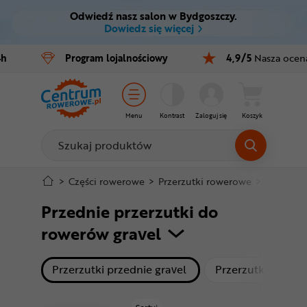
Odwiedź nasz salon w Bydgoszczy.
Ctrl
M
Dowiedz się więcej
Rowery
4h
Program
lojalnościowy
4,9/5
Nasza ocen
Menu główne
E-bike
Filtry
Części
Menu
Kontrast
Zaloguj się
Koszyk
Produkty
Akcesoria
Odzież
Stopka
>
Części rowerowe
>
Przerzutki rowerowe
>
Przerzut
Przednie przerzutki do
Kaski
Mapa strony
rowerów gravel
Buty
produkty
Przerzutki przednie gravel
Przerzutki przed
Warsztat