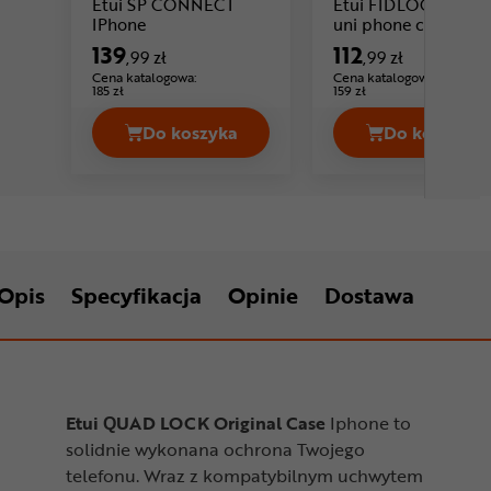
Etui SP CONNECT
Etui FIDLOCK Vac
Cena: 139 ,99 zł
IPhone
uni phone case
139
112
,99 zł
,99 zł
Cena katalogowa:
Cena katalogowa:
185 zł
159 zł
Do koszyka
Do koszyka
Etui SP CONNECT IPhone Cena 139,9
Etui FI
Opis
Specyfikacja
Opinie
Dostawa
Etui QUAD LOCK Original Case
Iphone to
solidnie wykonana ochrona Twojego
telefonu. Wraz z kompatybilnym uchwytem