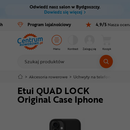
Odwiedź nasz salon w Bydgoszczy.
Ctrl
M
Dowiedz się więcej
Rowery
4h
Program
lojalnościowy
4,9/5
Nasza ocen
Menu główne
E-bike
Informacje o produkcie
Części
Menu
Kontrast
Zaloguj się
Koszyk
Do koszyka
Akcesoria
Odzież
Szczegółowe informacje
>
Akcesoria rowerowe
>
Uchwyty na telefon
>
Etui Q
Etui QUAD LOCK
Kaski
Stopka
Original Case Iphone
Buty
Mapa strony
Warsztat