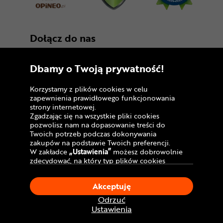
Dołącz do nas
Dbamy o Twoją prywatność!
Korzystamy z plików cookies w celu
zapewnienia prawidłowego funkcjonowania
strony internetowej.
Zgadzając się na wszystkie pliki cookies
Copyright © 2005 - 2026
pozwolisz nam na dopasowanie treści do
Twoich potrzeb podczas dokonywania
Polityka prywatności i zasady korzystania z
zakupów na podstawie Twoich preferencji.
serwisu
W zakładce
„Ustawienia”
możesz dobrowolnie
zdecydować, na który typ plików cookies
Informacja o plikach cookies
chciałbyś zezwolić.
Klikając
„Akceptuję”
, wyrażasz zgodę na
Mapa witryny
Akceptuję
stosowanie ciasteczek zgodnie z ustawieniami
Twojej przeglądarki.
Odrzuć
W dowolnym momencie, możesz dokonać
Ustawienia
zmiany swojego wyboru klikając opcję