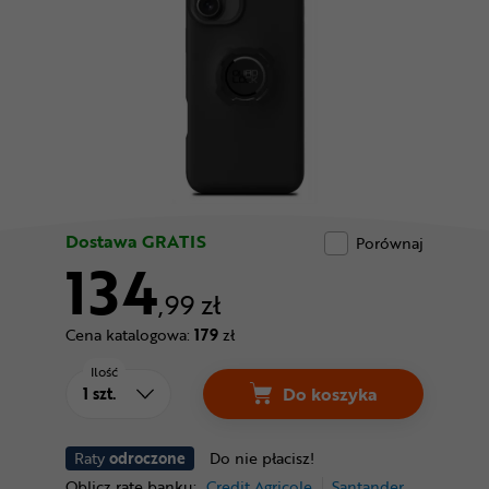
Odżywki
Nowości
Superoferta
Dostawa GRATIS
Porównaj
134
,99 zł
Cena katalogowa:
179
zł
Ilość
Do koszyka
Raty
odroczone
Do nie płacisz!
Oblicz ratę banku:
Credit Agricole
Santander