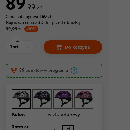
89
,99 zł
Cena katalogowa:
150
zł
Najniższa cena z 30 dni przed obniżką
99,99
zł
-10%
Ilość
Do koszyka
Kask rowerowy ABUS Smoo
89
punktów w programie
Kolor:
wielokolorowy
Rozmiar:
S
M