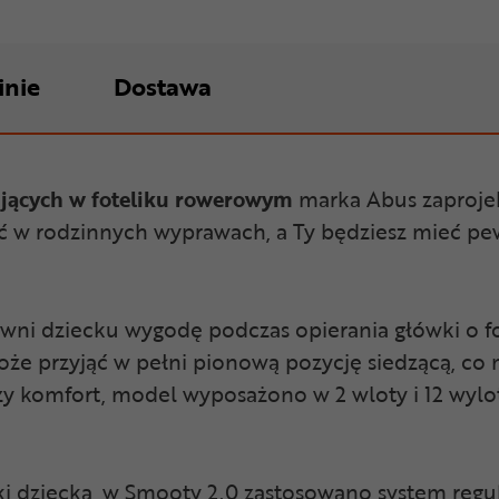
inie
Dostawa
ujących
w foteliku rowerowym
marka Abus zaproje
ć w rodzinnych wyprawach, a Ty będziesz mieć pew
ewni dziecku wygodę podczas opierania główki o fo
że przyjąć w pełni pionową pozycję siedzącą, co
y komfort, model wyposażono w 2 wloty i 12 wylo
 dziecka, w Smooty 2.0 zastosowano system regul