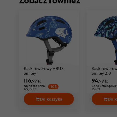
Zobacz również
Kask rowerowy ABUS
Kask rowero
Cena: 116 ,99 zł
Cen
Smiley
Smiley 2.0
116
94
,99 zł
,99 zł
Najniższa cena:
Cena katalogowa:
-10%
129,99 zł
160 zł
Do koszyka
Do k
Kask rowerowy ABUS Smiley Cena 