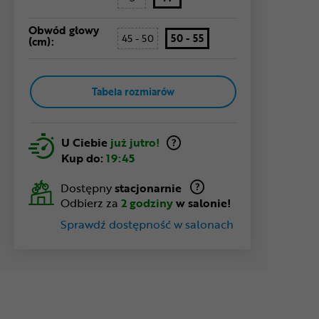
Obwód głowy
45 - 50
50 - 55
(cm):
Tabela rozmiarów
U Ciebie
już jutro!
Kup do:
19:45
Dostępny
stacjonarnie
Odbierz za
2 godziny
w salonie!
Sprawdź dostępność w salonach