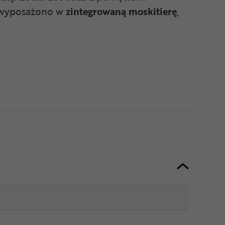
k wyposażono w
zintegrowaną moskitierę
,