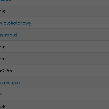
nie
wielokolorowy
in-mold
nie
nie
50-55
dziecięce
M
tak