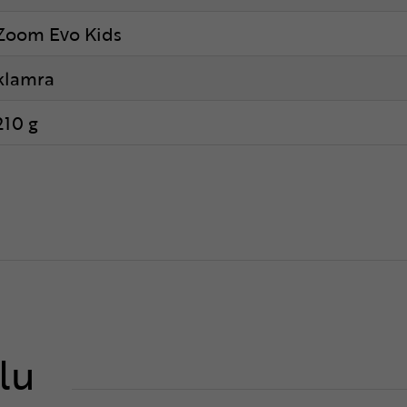
Zoom Evo Kids
klamra
210 g
lu