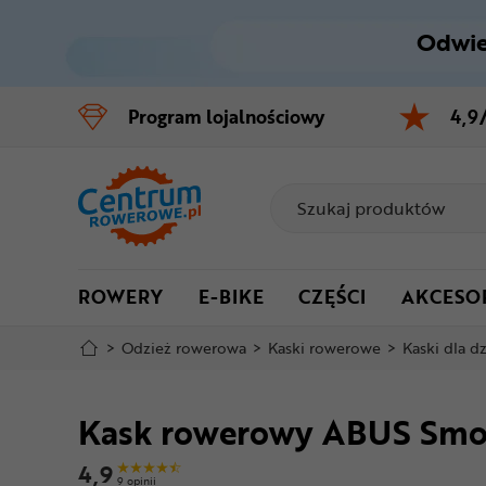
Odwie
Control
M
Program
lojalnościowy
4,9
Menu główne
Informacje o produkcie
Do koszyka
ROWERY
E-BIKE
CZĘŚCI
AKCESO
Szczegółowe informacje
>
Odzież rowerowa
>
Kaski rowerowe
>
Kaski dla dz
Stopka
Kask rowerowy ABUS Smo
Mapa strony
4,9
9 opinii