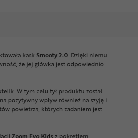
ktowała kask
Smooty 2.0
. Dzięki niemu
ność, że jej główka jest odpowiednio
telik. W tym celu tył produktu został
 ma pozytywny wpływ również na szyję i
tów powietrza, których zadaniem jest
acji
Zoom Evo Kids
z pokrętłem.