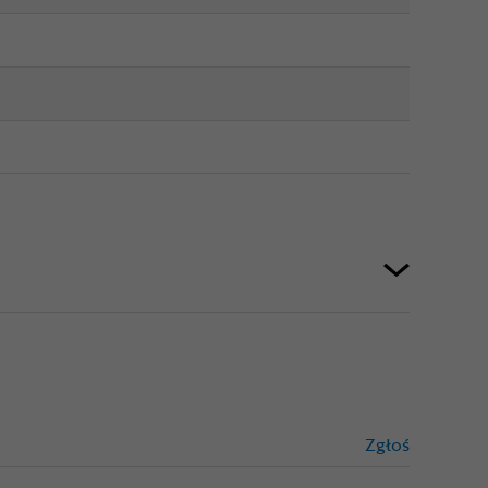
Zgłoś
treści niez