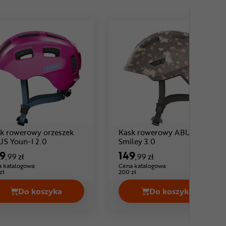
k rowerowy orzeszek
Kask rowerowy ABUS
Cena: 229 ,99 zł
Cena: 149 ,99 zł
S Youn-I 2.0
Smiley 3.0
9
149
,99 zł
,99 zł
 katalogowa:
Cena katalogowa:
zł
200 zł
Do koszyka
Do koszyka
 Gekko + Net Cena 59,99 zł
Kask rowerowy orzeszek ABUS Youn-I 2.0 Cena 22
Kask rowerowy 