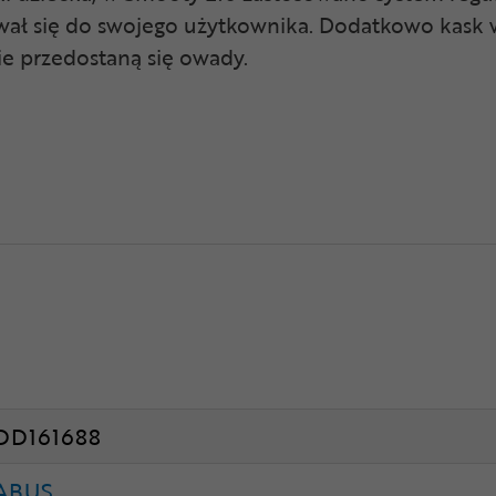
sował się do swojego użytkownika. Dodatkowo kas
ie przedostaną się owady.
DD161688
ABUS