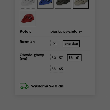
Kolor:
piaskowy-zielony
Rozmiar:
XL
one size
Obwód głowy
50 - 57
54 - 61
(cm):
58 - 65
Wyślemy
5-10 dni