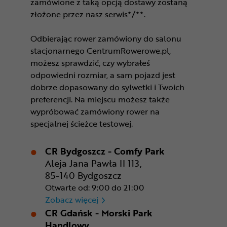
zamówione z taką opcją dostawy zostaną
złożone przez nasz serwis*/**.
Odbierając rower zamówiony do salonu
stacjonarnego CentrumRowerowe.pl,
możesz sprawdzić, czy wybrałeś
odpowiedni rozmiar, a sam pojazd jest
dobrze dopasowany do sylwetki i Twoich
preferencji. Na miejscu możesz także
wypróbować zamówiony rower na
specjalnej ścieżce testowej.
CR Bydgoszcz - Comfy Park
Aleja Jana Pawła II 113,
85-140 Bydgoszcz
Otwarte od: 9:00 do 21:00
CR Bydgoszcz - Comfy Park
Zobacz więcej
CR Gdańsk - Morski Park
Handlowy