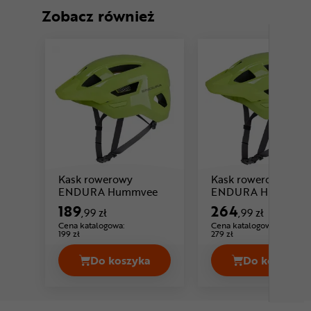
Zobacz również
Kask rowerowy
Kask rowerowy
Cena: 189 ,99 zł
ENDURA Hummvee
ENDURA Hummvee
Cena: 264 ,99 z
MIPS
189
264
,99 zł
,99 zł
Cena katalogowa:
Cena katalogowa:
199 zł
279 zł
Do koszyka
Do koszyka
Kask ro
Ka