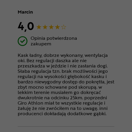
Marcin
4,0
Opinia potwierdzona
zakupem
Kask ładny, dobrze wykonany, wentylacja
oki. Bez regulacji daszka ale nie
przeszkadza w jeździe i nie zasłania dogi.
Słaba regulacja tzn. brak możliwości jego
regulacji na wysokości głębokość kasku i
bardzo niewygodny dostęp do pokrętła, jest
zbyt mocno schowane pod skorupą. w
lekkim terenie musiałem go dokręcać
dwukrotnie na odcinku 25km. poprzedni
Giro Athlon miał te wszystkie regulacje i
żałuję że nie zwróciłem na to uwagę. inni
producenci dokładają dodatkowe gąbki.