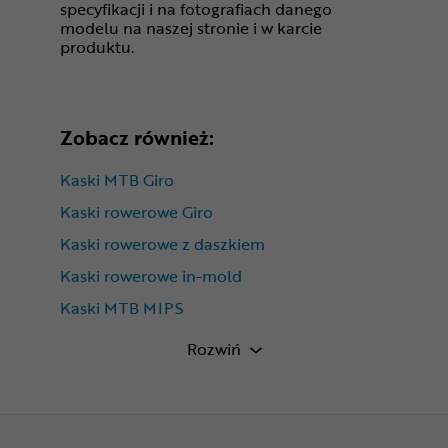
specyfikacji i na fotografiach danego
modelu na naszej stronie i w karcie
produktu.
Zobacz również:
Kaski MTB Giro
Kaski rowerowe Giro
Kaski rowerowe z daszkiem
Kaski rowerowe in-mold
Kaski MTB MIPS
Kaski rowerowe uniwersalne
Rozwiń
Odzież rowerowa Giro Fixture