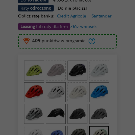
Raty
odroczone
Do nie płacisz!
Oblicz ratę banku:
Credit Agricole
Santander
Leasing
lub raty dla firm
Złóż wniosek
409
punktów w programie