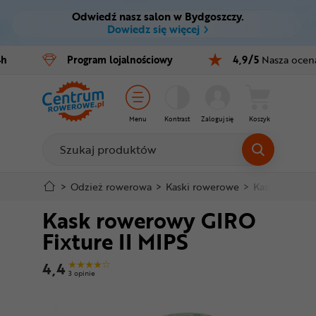
Odwiedź nasz salon w Bydgoszczy.
Ctrl
M
Dowiedz się więcej
Rowery
4h
Program
lojalnościowy
4,9/5
Nasza ocen
Menu główne
E-bike
Informacje o produkcie
Części
Menu
Kontrast
Zaloguj się
Koszyk
Do koszyka
Akcesoria
Odzież
Szczegółowe informacje
>
Odzież rowerowa
>
Kaski rowerowe
>
Kaski MTB i 
Kask rowerowy GIRO
Kaski
Stopka
Fixture II MIPS
Buty
Mapa strony
4,4
3 opinie
Warsztat