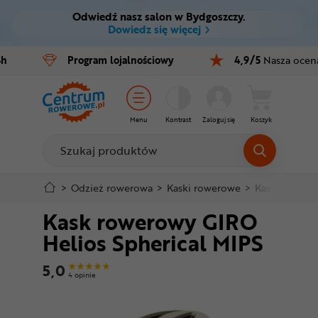
Odwiedź nasz salon w Bydgoszczy.
Ctrl
M
Dowiedz się więcej
Rowery
4h
Program
lojalnościowy
4,9/5
Nasza ocen
Menu główne
E-bike
Informacje o produkcie
Części
Menu
Kontrast
Zaloguj się
Koszyk
Do koszyka
Akcesoria
Odzież
Szczegółowe informacje
>
Odzież rowerowa
>
Kaski rowerowe
>
Kaski szosow
Kask rowerowy GIRO
Kaski
Stopka
Helios Spherical MIPS
Buty
Mapa strony
5,0
4 opinie
Warsztat