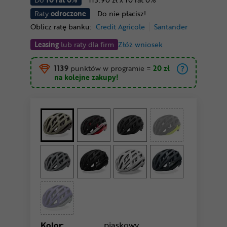
Raty
odroczone
Do nie płacisz!
Oblicz ratę banku:
Credit Agricole
Santander
Leasing
lub raty dla firm
Złóż wniosek
1139
punktów w programie
=
20 zł
na kolejne zakupy!
Kolor:
piaskowy