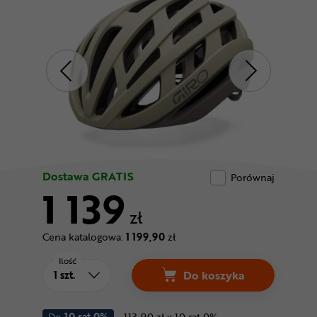
Odżywki
Nowości
Superoferta
Dostawa GRATIS
Porównaj
1 139
zł
Cena katalogowa:
1 199,90
zł
Ilość
Do koszyka
Do
10 rat 0%
113.90 zł x 10 rat 0%