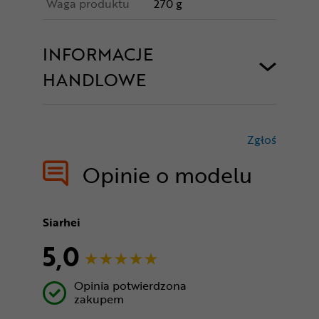
Waga produktu
270 g
INFORMACJE
HANDLOWE
Zgłoś
treści nie
Opinie o modelu
Siarhei
5,0
Opinia potwierdzona
zakupem