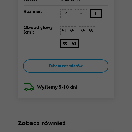
Rozmiar:
S
M
L
Obwód głowy
51 - 55
55 - 59
(cm):
59 - 63
Tabela rozmiarów
Wyślemy
5-10 dni
Zobacz również