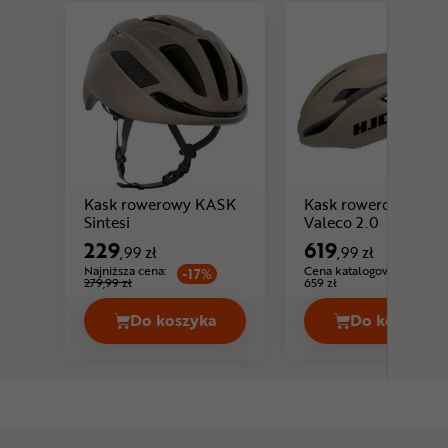
Kask rowerowy KASK
Kask rowerowy HJC
Cena: 229 ,99 zł
Cena: 
Sintesi
Valeco 2.0
229
619
,99 zł
,99 zł
Najniższa cena:
Cena katalogowa:
-17%
279,99 zł
659 zł
Do koszyka
Do koszyka
Kask rowerowy KASK Sintesi Cena 22
Kask ro