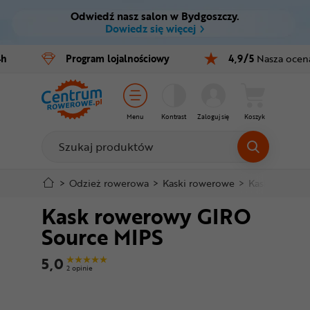
Odwiedź nasz salon w Bydgoszczy.
Ctrl
M
Dowiedz się więcej
Rowery
4h
Program
lojalnościowy
4,9/5
Nasza ocen
Menu główne
E-bike
Informacje o produkcie
Części
Menu
Kontrast
Zaloguj się
Koszyk
Do koszyka
Akcesoria
Odzież
Szczegółowe informacje
>
Odzież rowerowa
>
Kaski rowerowe
>
Kaski MTB i 
Kask rowerowy GIRO
Kaski
Stopka
Source MIPS
Buty
Mapa strony
5,0
2 opinie
Warsztat