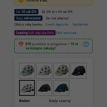
Ostatnie
3 szt.
Do
10 rat 0%
52.00 zł x 10 rat 0%
Raty
odroczone
Do nie płacisz!
Oblicz ratę banku:
Credit Agricole
Santander
Leasing
lub raty dla firm
Złóż wniosek
519
punktów w programie
=
10 zł
na kolejne zakupy!
Kolor:
biały-czarny