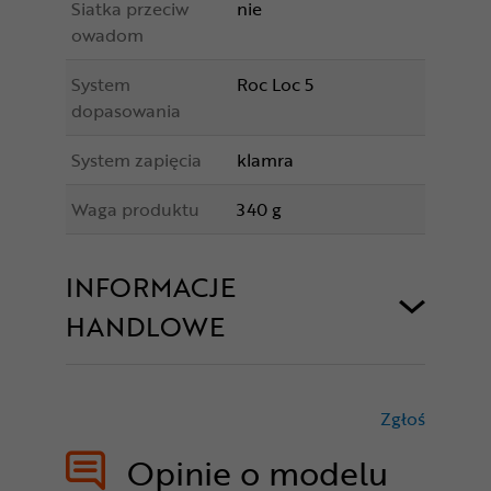
Siatka przeciw
nie
owadom
System
Roc Loc 5
dopasowania
System zapięcia
klamra
Waga produktu
340 g
INFORMACJE
HANDLOWE
Zgłoś
treści nie
Opinie o modelu