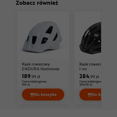
Zobacz również
Kask rowerowy
Kask rowerowy UVE
Cena: 189 ,99 zł
Cena: 284 ,99 zł
ENDURA Hummvee
I-vo
189
284
,99 zł
,99 zł
Cena katalogowa:
Cena katalogowa:
199 zł
299,99 zł
Do koszyka
Do koszyka
Kask ro
Ka