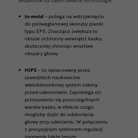
ekspertów na całym świecie technologie:
In-mold
– polega na wstrzyknięciu
do poliwęglanowej skorupy pianki
typu EPS. Znacząco zwiększa to
obszar ochronny wewnątrz kasku,
skuteczniej chroniąc wrażliwe
obszary głowy.
MiPS
– to opracowany przez
szwedzkich naukowców
wielokierunkowy system osłony
przed uderzeniem. Zapobiega on
przesuwaniu się poszczególnych
warstw kasku, w efekcie czego
mogłoby dojść do odsłonięcia
głowy przy uderzeniu. W połączeniu
z precyzyjnym systemem regulacji
zapewnia także lepsze