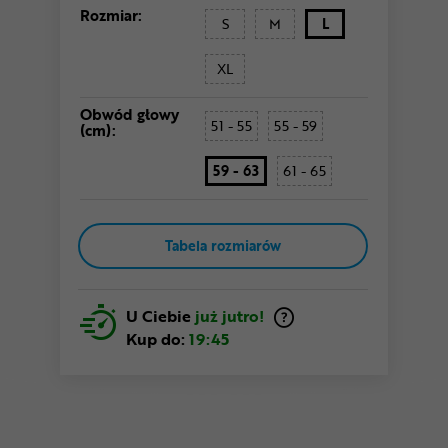
Rozmiar:
S
M
L
XL
Obwód głowy
51 - 55
55 - 59
(cm):
59 - 63
61 - 65
Tabela rozmiarów
U Ciebie
już jutro!
Kup do:
19:45