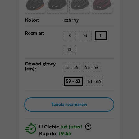
Kolor:
czarny
Rozmiar:
S
M
L
XL
Obwód głowy
51 - 55
55 - 59
(cm):
59 - 63
61 - 65
Tabela rozmiarów
U Ciebie
już jutro!
Kup do:
19:45