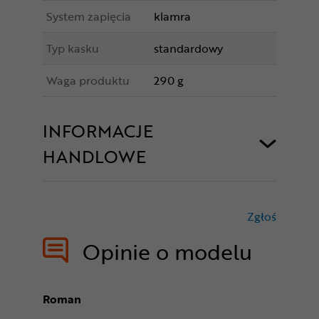
System zapięcia
klamra
Typ kasku
standardowy
Waga produktu
290 g
INFORMACJE
HANDLOWE
Zgłoś
treści nie
Opinie o modelu
Roman