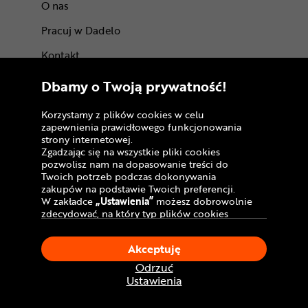
O nas
Pracuj w Dadelo
Kontakt
Marki
Dbamy o Twoją prywatność!
BLOG
Korzystamy z plików cookies w celu
zapewnienia prawidłowego funkcjonowania
Trasy rowerowe
strony internetowej.
Zgadzając się na wszystkie pliki cookies
Atrakcje rowerowe
pozwolisz nam na dopasowanie treści do
Certyfikaty
Twoich potrzeb podczas dokonywania
zakupów na podstawie Twoich preferencji.
W zakładce
„Ustawienia”
możesz dobrowolnie
zdecydować, na który typ plików cookies
chciałbyś zezwolić.
Klikając
„Akceptuję”
, wyrażasz zgodę na
Akceptuję
stosowanie ciasteczek zgodnie z ustawieniami
Twojej przeglądarki.
Odrzuć
W dowolnym momencie, możesz dokonać
Ustawienia
zmiany swojego wyboru klikając opcję
Dołącz do nas
„Ustawienia”
w Polityce Cookies.