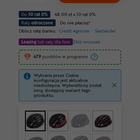
Do
10 rat 0%
48.00 zł x 10 rat 0%
Raty
odroczone
Do nie płacisz!
Oblicz ratę banku:
Credit Agricole
Santander
Leasing
lub raty dla firm
Złóż wniosek
479
punktów w programie
Wybrana przez Ciebie
konfiguracja jest aktualnie
niedostepna. Wyświetlony został
inny, dostępny wariant tego
produktu.