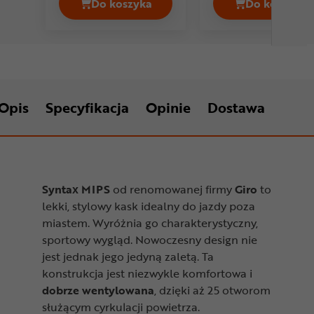
Do koszyka
Do koszyka
Kask rowerowy HJC Atara Cena 279,9
Kask ro
Opis
Specyfikacja
Opinie
Dostawa
Syntax MIPS
od renomowanej firmy
Giro
to
lekki, stylowy kask idealny do jazdy poza
miastem. Wyróżnia go charakterystyczny,
sportowy wygląd. Nowoczesny design nie
jest jednak jego jedyną zaletą. Ta
konstrukcja jest niezwykle komfortowa i
dobrze wentylowan
a
, dzięki aż 25 otworom
służącym cyrkulacji powietrza.