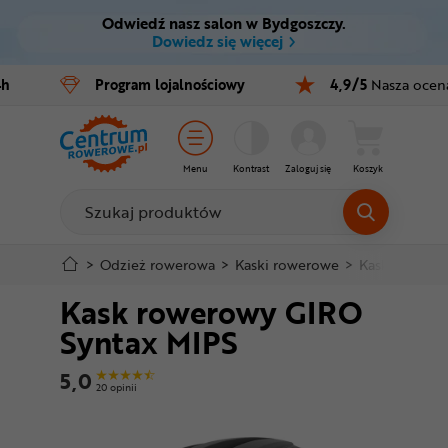
Odwiedź nasz salon w Bydgoszczy.
Ctrl
M
Dowiedz się więcej
Rowery
4h
Program
lojalnościowy
4,9/5
Nasza ocen
Menu główne
E-bike
Informacje o produkcie
Części
Menu
Kontrast
Zaloguj się
Koszyk
Do koszyka
Akcesoria
Odzież
Szczegółowe informacje
>
Odzież rowerowa
>
Kaski rowerowe
>
Kaski szosow
Kask rowerowy GIRO
Kaski
Stopka
Syntax MIPS
Buty
Mapa strony
5,0
20 opinii
Warsztat