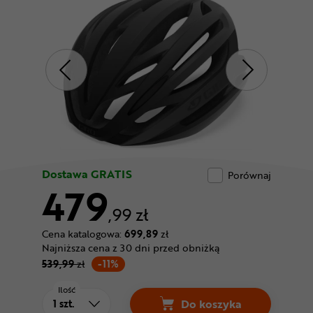
Odżywki
Nowości
Superoferta
Dostawa GRATIS
Porównaj
479
,99 zł
Cena katalogowa:
699,89
zł
Najniższa cena z 30 dni przed obniżką
539,99
zł
-11%
Ilość
Do koszyka