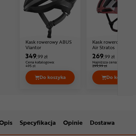
Kask rowerowy ABUS
Kask rowerowy LIM
Cena: 349 ,99 zł
Cena: 
Viantor
Air Stratos
349
269
,99 zł
,99 zł
Cena katalogowa:
Najniższa cena:
-10%
495 zł
299,99 zł
Do koszyka
Do koszyka
Kask rowerowy ABUS Viantor Cena 3
Kask ro
Opis
Specyfikacja
Opinie
Dostawa