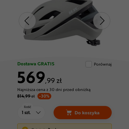
Odżywki
Nowości
Superoferta
Dostawa GRATIS
Porównaj
569
,99 zł
Najniższa cena z 30 dni przed obniżką
814,99
zł
-30%
Ilość
Do koszyka