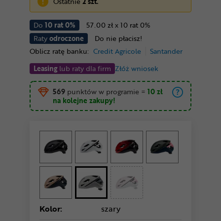
Ostatnie
2 szt.
Do
10 rat 0%
57.00 zł x 10 rat 0%
Raty
odroczone
Do nie płacisz!
Oblicz ratę banku:
Credit Agricole
Santander
Leasing
lub raty dla firm
Złóż wniosek
569
punktów w programie
=
10 zł
na kolejne zakupy!
Kolor:
szary