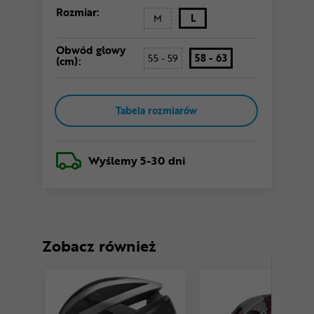
Rozmiar:
M
L
Obwód głowy
55 - 59
58 - 63
(cm):
Tabela rozmiarów
Wyślemy
5-30 dni
Zobacz również