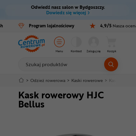
Odwiedź nasz salon w Bydgoszczy.
Ctrl
M
Dowiedz się więcej
Rowery
4h
Program
lojalnościowy
4,9/5
Nasza ocen
Menu główne
E-bike
Informacje o produkcie
Części
Menu
Kontrast
Zaloguj się
Koszyk
Do koszyka
Akcesoria
Odzież
Szczegółowe informacje
>
Odzież rowerowa
>
Kaski rowerowe
>
Kaski szosow
Kask rowerowy HJC
Kaski
Stopka
Bellus
Buty
Mapa strony
Warsztat