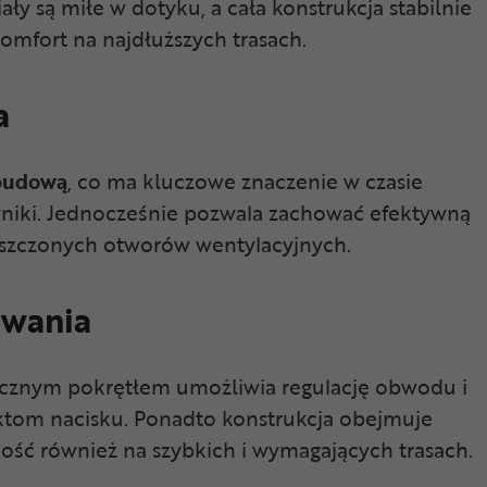
ały są miłe w dotyku, a cała konstrukcja stabilnie
omfort na najdłuższych trasach.
a
budową
, co ma kluczowe znaczenie w czasie
niki. Jednocześnie pozwala zachować efektywną
eszczonych otworów wentylacyjnych.
owania
cznym pokrętłem umożliwia regulację obwodu i
ktom nacisku. Ponadto konstrukcja obejmuje
ność również na szybkich i wymagających trasach.