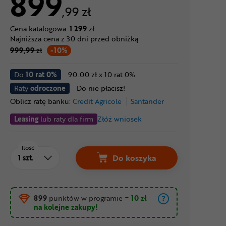
899
,99 zł
Cena katalogowa:
1 299
zł
Najniższa cena z 30 dni przed obniżką
999,99
zł
-10%
Do
10 rat 0%
90.00 zł x 10 rat 0%
Raty
odroczone
Do nie płacisz!
Oblicz ratę banku:
Credit Agricole
Santander
Leasing
lub raty dla firm
Złóż wniosek
Ilość
Do koszyka
899
punktów w programie
=
10 zł
na kolejne zakupy!