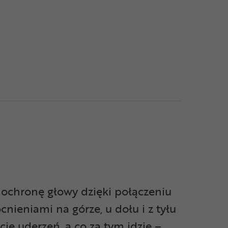
ochronę głowy dzięki połączeniu
ieniami na górze, u dołu i z tyłu
ę uderzeń, a co za tym idzie –