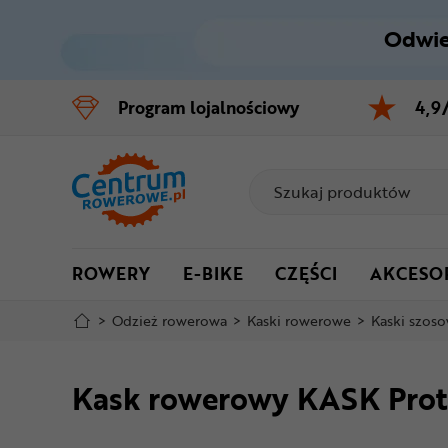
Odwie
Control
M
Program
lojalnościowy
4,9
Menu główne
Informacje o produkcie
Do koszyka
ROWERY
E-BIKE
CZĘŚCI
AKCESO
Szczegółowe informacje
>
Odzież rowerowa
>
Kaski rowerowe
>
Kaski szos
Stopka
Kask rowerowy KASK Prot
Mapa strony