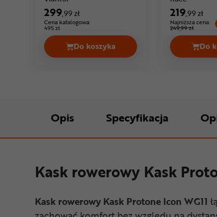
299
219
,99 zł
,99 zł
Cena katalogowa:
Najniższa cena:
495 zł
249,99 zł
Do koszyka
Do k
Kask rowerowy ABUS Viantor Cena
Opis
Specyfikacja
Op
Kask rowerowy Kask Proto
Kask rowerowy Kask Protone Icon WG11
ł
zachować komfort bez względu na dystans 