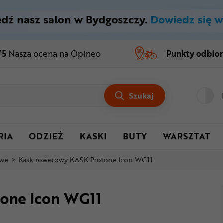
dź nasz salon w Bydgoszczy.
Dowiedz się w
/5
Nasza ocena
na Opineo
Punkty odbio
Szukaj
RIA
ODZIEŻ
KASKI
BUTY
WARSZTAT
owe
>
Kask rowerowy KASK Protone Icon WG11
one Icon WG11