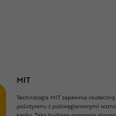
MIT
Technologia MIT zapewnia skuteczną 
polistyrenu z poliwęglanowymi wzmocn
kasku. Taka budowa poprawia absorpcj