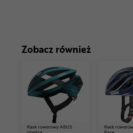
Zobacz również
Kask rowerowy ABUS
Kask rowero
Cena: 299 ,99 zł
Cena:
Viantor
Race