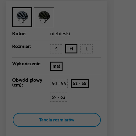
Kolor:
niebieski
Rozmiar:
S
M
L
Wykończenie:
mat
Obwód głowy
50 - 56
52 - 58
(cm):
59 - 62
Tabela rozmiarów