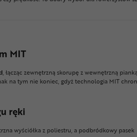
em MIT
d
, łącząc zewnętrzną skorupę z wewnętrzną piank
ak na tym nie koniec, gdyż technologia MIT chro
u ręki
zna wyściółka z poliestru, a podbródkowy pasek