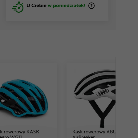
U Ciebie
w poniedziałek!
sk rowerowy KASK
Kask rowerowy ABUS
Cena: 899 ,99 zł
Cena: 899 ,99 zł
egro WG11
AirBreaker