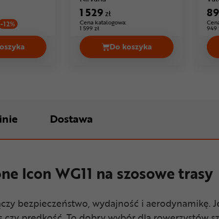
1 529
8
zł
Cena katalogowa:
Cena
-12%
1 599 zł
949 
oszyka
Do koszyka
 299,99 zł
Kask rowerowy UVEX Boss Race Cena 219,99 zł
Kask rowerowy KASK Nir
inie
Dostawa
ne Icon WG11 na szosowe trasy
ączy bezpieczeństwo, wydajność i aerodynamikę.
czy prędkość. To dobry wybór dla rowerzystów sz