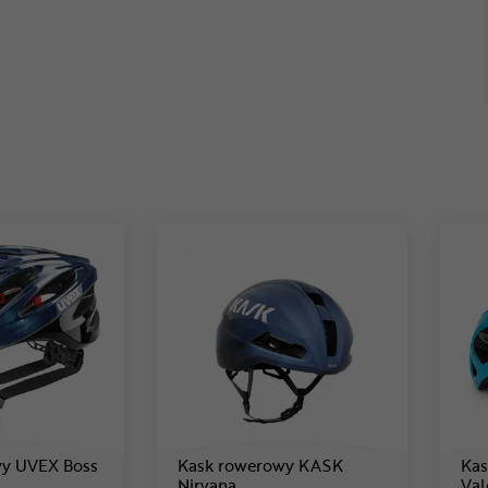
wy UVEX Boss
Kask rowerowy KASK
Ka
 219 ,99 zł
Cena: 1 529 zł
Nirvana
Val