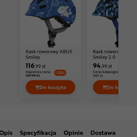
Kask rowerowy ABUS
Kask rowerowy ABU
Cena: 116 ,99 zł
Cena: 94 ,
Smiley
Smiley 2.0
116
94
,99 zł
,99 zł
Najniższa cena:
Cena katalogowa:
-10%
129,99 zł
160 zł
Do koszyka
Do koszyka
Kask rowerowy ABUS Smiley Cena 116
Kask ro
Opis
Specyfikacja
Opinie
Dostawa