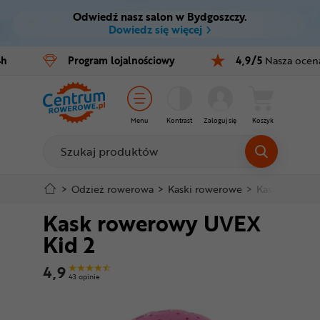
Odwiedź nasz salon w Bydgoszczy.
Ctrl
M
Dowiedz się więcej
Rowery
4h
Program
lojalnościowy
4,9/5
Nasza ocen
Menu główne
E-bike
Informacje o produkcie
Części
Menu
Kontrast
Zaloguj się
Koszyk
Do koszyka
Akcesoria
Odzież
Szczegółowe informacje
>
Odzież rowerowa
>
Kaski rowerowe
>
Kaski dla dzie
Kask rowerowy UVEX
Kaski
Stopka
Kid 2
Buty
Mapa strony
4,9
43 opinie
Warsztat