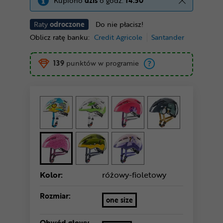
Kupiono
dziś
o godz.
14:50
Raty
odroczone
Do nie płacisz!
Oblicz ratę banku:
Credit Agricole
Santander
139
punktów w programie
Kolor:
różowy-fioletowy
Rozmiar:
one size
Obwód głowy