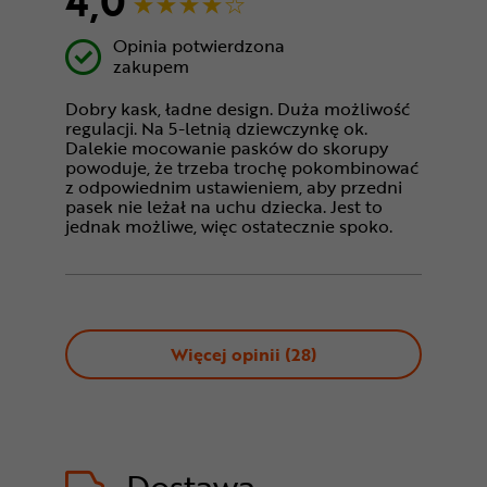
4,0
Opinia potwierdzona
zakupem
Dobry kask, ładne design. Duża możliwość
regulacji. Na 5-letnią dziewczynkę ok.
Dalekie mocowanie pasków do skorupy
powoduje, że trzeba trochę pokombinować
z odpowiednim ustawieniem, aby przedni
pasek nie leżał na uchu dziecka. Jest to
jednak możliwe, więc ostatecznie spoko.
Więcej opinii (
28
)
Dostawa