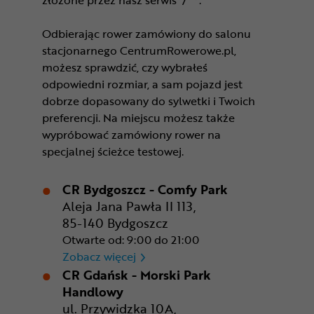
złożone przez nasz serwis*/**.
Odbierając rower zamówiony do salonu
stacjonarnego CentrumRowerowe.pl,
możesz sprawdzić, czy wybrałeś
odpowiedni rozmiar, a sam pojazd jest
dobrze dopasowany do sylwetki i Twoich
preferencji. Na miejscu możesz także
wypróbować zamówiony rower na
specjalnej ścieżce testowej.
CR Bydgoszcz - Comfy Park
Aleja Jana Pawła II 113,
85-140 Bydgoszcz
Otwarte od: 9:00 do 21:00
CR Bydgoszcz - Comfy Park
Zobacz więcej
CR Gdańsk - Morski Park
Handlowy
ul. Przywidzka 10A,