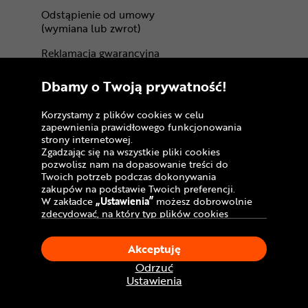
Odstąpienie od umowy
(wymiana lub zwrot)
Reklamacja gwarancyjna
Gwarancje producentów
Dbamy o Twoją prywatność!
Regulamin sklepu
Korzystamy z plików cookies w celu
zapewnienia prawidłowego funkcjonowania
Regulamin programu lojalnościowego
strony internetowej.
Zgadzając się na wszystkie pliki cookies
Regulamin kart podarunkowych
pozwolisz nam na dopasowanie treści do
Twoich potrzeb podczas dokonywania
Regulaminy akcji promocyjnych
zakupów na podstawie Twoich preferencji.
W zakładce
„Ustawienia”
możesz dobrowolnie
Akt o Usługach Cyfrowych (DSA)
zdecydować, na który typ plików cookies
chciałbyś zezwolić.
Dostępność cyfrowa
Klikając
„Akceptuję”
, wyrażasz zgodę na
Centrum Rowerowe
Akceptuję
stosowanie ciasteczek zgodnie z ustawieniami
Twojej przeglądarki.
Odrzuć
Dlaczego my
W dowolnym momencie, możesz dokonać
Ustawienia
zmiany swojego wyboru klikając opcję
O nas
„Ustawienia”
w Polityce Cookies.