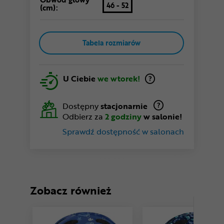
46 - 52
(cm):
Tabela rozmiarów
U Ciebie
we wtorek!
Dostępny
stacjonarnie
Odbierz za
2 godziny
w salonie!
Sprawdź dostępność w salonach
Zobacz również