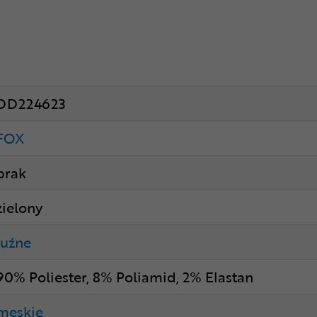
DD224623
FOX
brak
zielony
luźne
90% Poliester, 8% Poliamid, 2% Elastan
męskie