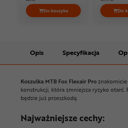
Do koszyka
Do k
Koszulka MTB AGU MTB SS Ventur
Opis
Specyfikacja
Op
Koszulka MTB Fox Flexair Pro
znakomicie s
konstrukcji, która zmniejsza ryzyko otarć
będzie już przeszkodą.
Najważniejsze cechy: