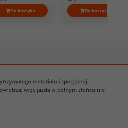
Do koszyka
Do koszyka
URA Hummvee Ray II Cena 229,99 zł
Koszulka rowerowa OAKLEY Free Ride Cena 119,9
Koszulka MTB 
ytrzymałego materiału i specjalnej
powietrza, więc jazda w pełnym słońcu nie