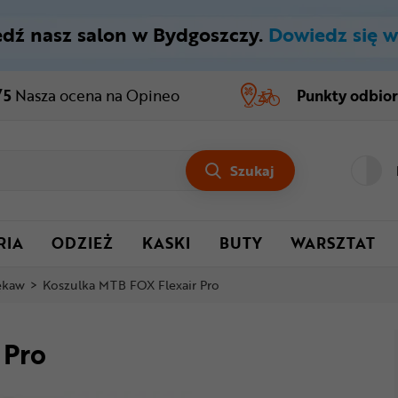
dź nasz salon w Bydgoszczy.
Dowiedz się w
/5
Nasza ocena
na Opineo
Punkty odbio
Szukaj
RIA
ODZIEŻ
KASKI
BUTY
WARSZTAT
rękaw
>
Koszulka MTB FOX Flexair Pro
 Pro