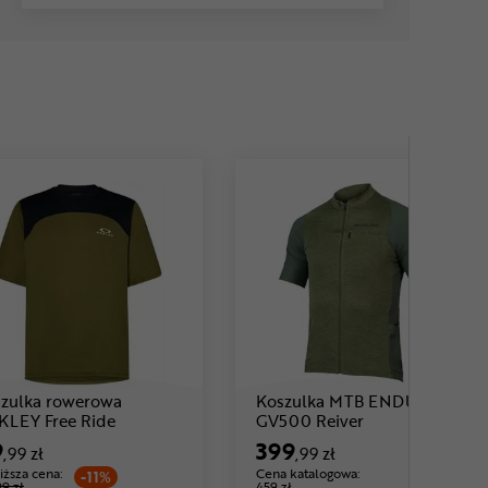
zulka rowerowa
Koszulka MTB ENDURA
 zł
Cena: 119 ,99 zł
Cena: 399 ,99 zł
LEY Free Ride
GV500 Reiver
9
399
,99 zł
,99 zł
iższa cena:
Cena katalogowa:
-11%
99 zł
459 zł