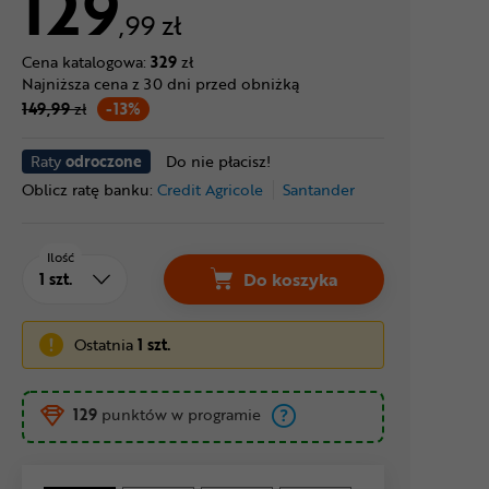
129
,99 zł
Cena katalogowa:
329
zł
Najniższa cena z 30 dni przed obniżką
149,99
zł
-13%
Raty
odroczone
Do nie płacisz!
Oblicz ratę banku:
Credit Agricole
Santander
Ilość
Do koszyka
Ostatnia
1 szt.
129
punktów w programie