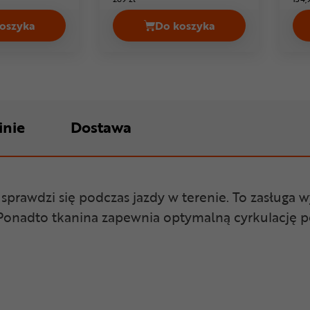
oszyka
Do koszyka
e Cena 79,99 zł
Koszulka kolarska ROGELLI Halo Cena 89,99 zł
Koszulka rowerowa END
inie
Dostawa
prawdzi się podczas jazdy w terenie. To zasługa w
. Ponadto tkanina zapewnia optymalną cyrkulację 