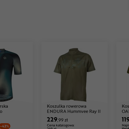
rska
Koszulka rowerowa
Kos
Cena: 89 ,99 zł
Cena: 229 ,99
o
ENDURA Hummvee Ray II
OAK
229
11
,99 zł
Cena katalogowa:
Najn
-43%
269 zł
134,