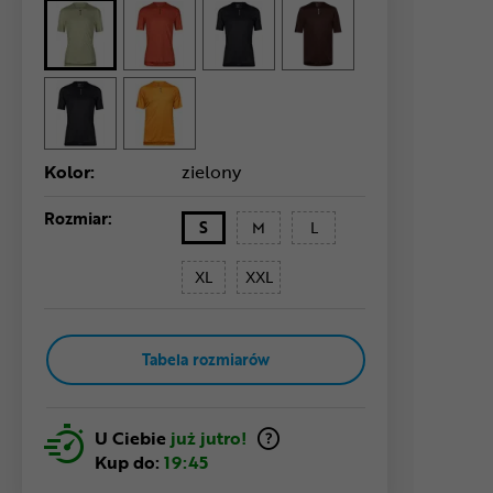
Kolor:
zielony
Rozmiar:
S
M
L
XL
XXL
Tabela rozmiarów
U Ciebie
już jutro!
Kup do:
19:45