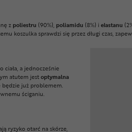
inę z
poliestru
(90%),
poliamidu
(8%) i
elastanu
(2
 temu koszulka sprawdzi się przez długi czas, zape
 ciała, a jednocześnie
ym atutem jest
optymalna
ie będzie już problemem.
sywnemu ściganiu.
ją ryzyko otarć na skórze,