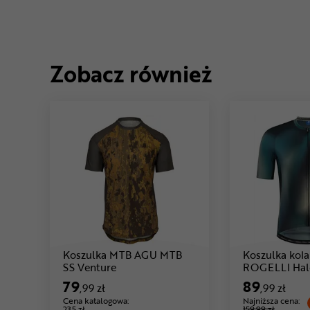
Zobacz również
Koszulka MTB AGU MTB
Koszulka kola
Cena: 79 ,99 zł
SS Venture
ROGELLI Hal
79
89
,99 zł
,99 zł
Cena katalogowa:
Najniższa cena:
235 zł
159,99 zł