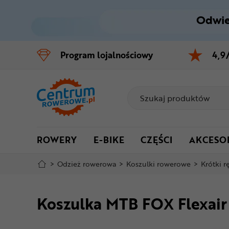
Odwie
Control
M
Program
lojalnościowy
4,9
Menu główne
Informacje o produkcie
Do koszyka
ROWERY
E-BIKE
CZĘŚCI
AKCESO
Szczegółowe informacje
>
Odzież rowerowa
>
Koszulki rowerowe
>
Krótki 
Stopka
Koszulka MTB FOX Flexair
Mapa strony