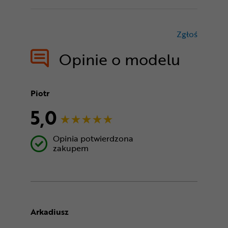
Zgłoś
treści nie
Opinie o modelu
Piotr
5,0
Opinia potwierdzona
zakupem
Arkadiusz