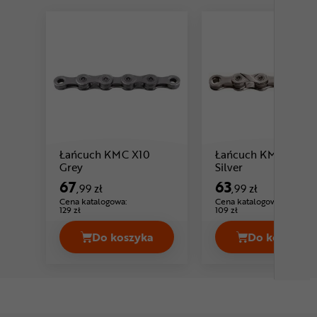
Łańcuch KMC X10
Łańcuch KMC X8
Cena: 67 ,99 zł
Cena: 63 ,99 zł
Grey
Silver
67
63
,99 zł
,99 zł
Cena katalogowa:
Cena katalogowa:
129 zł
109 zł
Do koszyka
Do koszyka
Łańcuch KMC X10 Grey Cena 67,99 z
Łańcuch