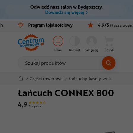
Odwiedź nasz salon w Bydgoszczy.
Ctrl
M
Dowiedz się więcej
Rowery
4h
Program
lojalnościowy
4,9/5
Nasza ocen
Menu główne
E-bike
Informacje o produkcie
Części
Menu
Kontrast
Zaloguj się
Koszyk
Do koszyka
Akcesoria
Odzież
Szczegółowe informacje
>
Części rowerowe
>
Łańcuchy, kasety, wolnobiegi
>
Ł
Łańcuch CONNEX 800
Kaski
Stopka
4,9
Buty
23 opinie
Mapa strony
Warsztat