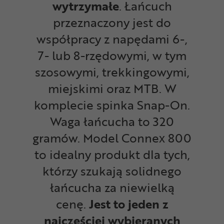
wytrzymałe
. Łańcuch
przeznaczony jest do
współpracy z napędami 6-,
7- lub 8-rzędowymi, w tym
szosowymi, trekkingowymi,
miejskimi oraz MTB. W
komplecie spinka Snap-On.
Waga łańcucha to 320
gramów.
Model
Connex 800
to idealny produkt dla tych,
którzy szukają solidnego
łańcucha za niewielką
cenę.
J
est to jeden z
najczęściej wybieranych