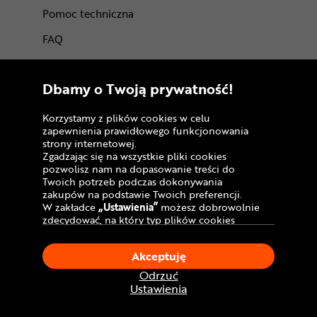
Pomoc techniczna
FAQ
Opinie
Dbamy o Twoją prywatność!
Karty podarunkowe
Odstąpienie od umowy
Korzystamy z plików cookies w celu
(wymiana lub zwrot)
zapewnienia prawidłowego funkcjonowania
strony internetowej.
Reklamacja gwarancyjna
Zgadzając się na wszystkie pliki cookies
pozwolisz nam na dopasowanie treści do
Gwarancje producentów
Twoich potrzeb podczas dokonywania
zakupów na podstawie Twoich preferencji.
Regulamin sklepu
W zakładce
„Ustawienia”
możesz dobrowolnie
zdecydować, na który typ plików cookies
Regulamin programu lojalnościowego
chciałbyś zezwolić.
Klikając
„Akceptuję”
, wyrażasz zgodę na
Akceptuję
Regulamin kart podarunkowych
stosowanie ciasteczek zgodnie z ustawieniami
Twojej przeglądarki.
Odrzuć
Regulaminy akcji promocyjnych
W dowolnym momencie, możesz dokonać
Ustawienia
zmiany swojego wyboru klikając opcję
Akt o Usługach Cyfrowych (DSA)
„Ustawienia”
w Polityce Cookies.