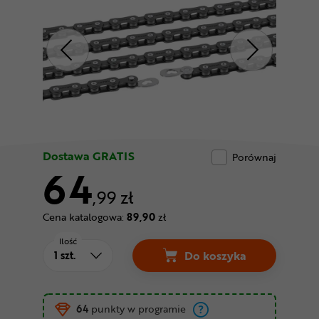
Odżywki
Nowości
Superoferta
Dostawa GRATIS
Porównaj
64
,99 zł
Cena katalogowa:
89,90
zł
Ilość
Do koszyka
Łańcuch CONNEX 800
64
punkty w programie