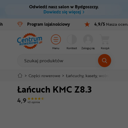
Odwiedź nasz salon w Bydgoszczy.
Ctrl
M
Dowiedz się więcej
Rowery
4h
Program
lojalnościowy
4,9/5
Nasza ocen
Menu główne
E-bike
Informacje o produkcie
Części
Menu
Kontrast
Zaloguj się
Koszyk
Do koszyka
Akcesoria
Odzież
Szczegółowe informacje
>
Części rowerowe
>
Łańcuchy, kasety, wolnobiegi
>
Ł
Łańcuch KMC Z8.3
Kaski
Stopka
4,9
Buty
43 opinie
Mapa strony
Warsztat