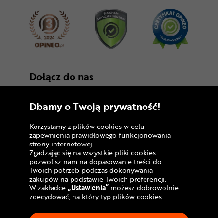
Dołącz do nas
Dbamy o Twoją prywatność!
Korzystamy z plików cookies w celu
zapewnienia prawidłowego funkcjonowania
strony internetowej.
Zgadzając się na wszystkie pliki cookies
Copyright © 2005 - 2026
pozwolisz nam na dopasowanie treści do
Twoich potrzeb podczas dokonywania
Polityka prywatności i zasady korzystania z
zakupów na podstawie Twoich preferencji.
serwisu
W zakładce
„Ustawienia”
możesz dobrowolnie
zdecydować, na który typ plików cookies
Informacja o plikach cookies
chciałbyś zezwolić.
Klikając
„Akceptuję”
, wyrażasz zgodę na
Mapa witryny