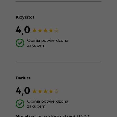
Krzysztof
4,0
Opinia potwierdzona
zakupem
Dariusz
4,0
Opinia potwierdzona
zakupem
Model łańcucha który nakręcił 12 500