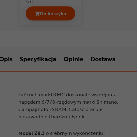
51 zł
Do koszyka
Łańcuch SHIMANO Alivio CN-HG40 C
Opis
Specyfikacja
Opinie
Dostawa
Łańcuch marki KMC doskonale współgra z
napędem 6/7/8-rzędowym marki Shimano,
Campagnolo i SRAM. Całość pracuje
niezawodnie i bardzo płynnie.
Model Z8.3
o srebrnym wykończeniu i