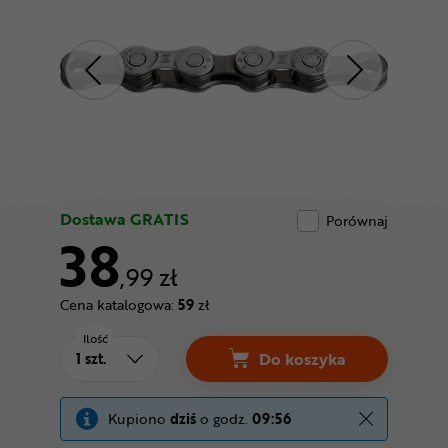
Odżywki
Nowości
Superoferta
Dostawa GRATIS
Porównaj
38
,99 zł
Cena katalogowa:
59
zł
Ilość
Do koszyka
Łańcuch KMC Z8.3 Ce
Kupiono
dziś
o godz.
09:56