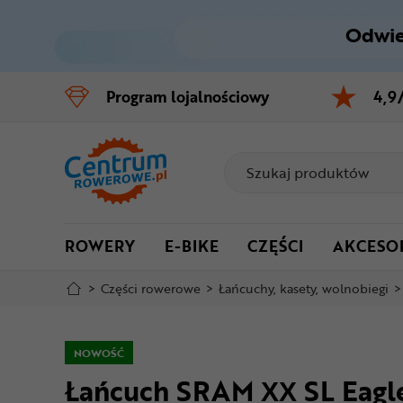
Odwie
Control
M
Program
lojalnościowy
4,9
Menu główne
Informacje o produkcie
Do koszyka
ROWERY
E-BIKE
CZĘŚCI
AKCESO
Szczegółowe informacje
>
Części rowerowe
>
Łańcuchy, kasety, wolnobiegi
>
Stopka
Mapa strony
NOWOŚĆ
Łańcuch SRAM XX SL Eagl