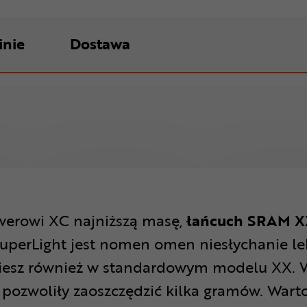
inie
Dostawa
owerowi XC najniższą masę,
łańcuch SRAM X
perLight jest nomen omen niesłychanie lekki
dziesz również w standardowym modelu XX. 
e pozwoliły zaoszczędzić kilka gramów. Wart