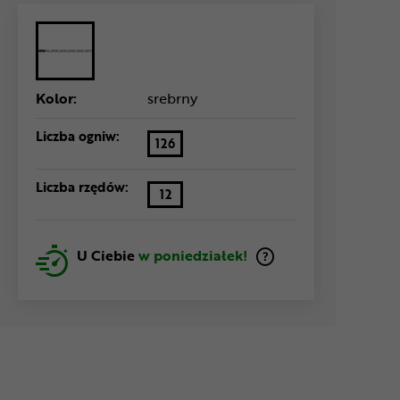
Kolor:
srebrny
Liczba ogniw:
126
Liczba rzędów:
12
U Ciebie
w poniedziałek!