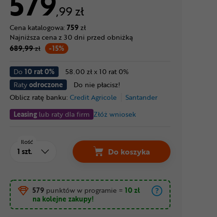
579
,99 zł
Cena katalogowa:
759
zł
Najniższa cena z 30 dni przed obniżką
689,99
zł
-15%
Do
10 rat 0%
58.00 zł x 10 rat 0%
Raty
odroczone
Do nie płacisz!
Oblicz ratę banku:
Credit Agricole
Santander
Leasing
lub raty dla firm
Złóż wniosek
Ilość
Do koszyka
579
punktów w programie
=
10 zł
na kolejne zakupy!