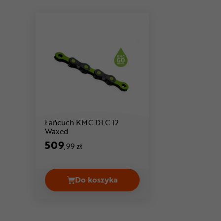
Łańcuch KMC DLC 12
Cena: 509 ,99 zł
Waxed
509
,99 zł
Do koszyka
Łańcuch KMC DLC 12 Waxed Cena 