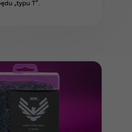
ędu „typu T”.