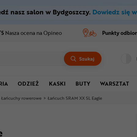
dź nasz salon w Bydgoszczy.
Dowiedz się w
/5
Nasza ocena
na Opineo
Punkty odbio
Szukaj
RIA
ODZIEŻ
KASKI
BUTY
WARSZTAT
Łańcuchy rowerowe
>
Łańcuch SRAM XX SL Eagle
e