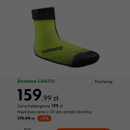
Odżywki
Nowości
Superoferta
Dostawa GRATIS
Porównaj
159
,99 zł
Cena katalogowa:
199
zł
Najniższa cena z 30 dni przed obniżką
179,99
zł
-11%
Ilość