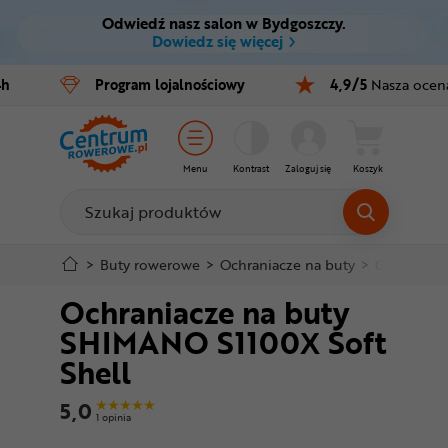
Odwiedź nasz salon w Bydgoszczy.
Ctrl
M
Dowiedz się więcej
Rowery
4h
Program
lojalnościowy
4,9/5
Nasza ocen
Menu główne
E-bike
Informacje o produkcie
Części
Menu
Kontrast
Zaloguj się
Koszyk
Do koszyka
Akcesoria
Odzież
Szczegółowe informacje
>
Buty rowerowe
>
Ochraniacze na buty
>
Ochraniacz
Ochraniacze na buty
Kaski
Stopka
SHIMANO S1100X Soft
Buty
Shell
Mapa strony
Warsztat
5,0
1 opinia