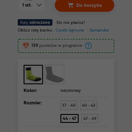
Do koszyka
Raty
odroczone
Do nie płacisz!
Oblicz ratę banku:
Credit Agricole
Santander
159
punktów w programie
Kolor:
neonowy
Rozmiar:
37 - 40
40 - 42
44 - 47
47 - 49