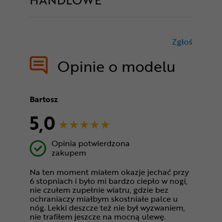
Zgłoś
treści nie
Opinie o modelu
Bartosz
5,0
Opinia potwierdzona
zakupem
Na ten moment miałem okazje jechać przy
6 stopniach i było mi bardzo ciepło w nogi,
nie czułem zupełnie wiatru, gdzie bez
ochraniaczy miałbym skostniałe palce u
nóg. Lekki deszcze też nie był wyzwaniem,
nie trafiłem jeszcze na mocną ulewę.