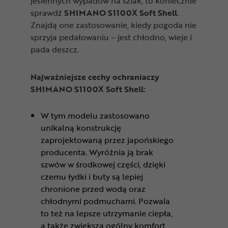
jesiennych wypadów na szlak, to koniecznie
sprawdź
SHIMANO S1100X Soft Shell
.
Znajdą one zastosowanie, kiedy pogoda nie
sprzyja pedałowaniu – jest chłodno, wieje i
pada deszcz.
Najważniejsze cechy ochraniaczy
SHIMANO S1100X Soft Shell:
W tym modelu zastosowano
unikalną konstrukcję
zaprojektowaną przez japońskiego
producenta. Wyróżnia ją brak
szwów w środkowej części, dzięki
czemu łydki i buty są lepiej
chronione przed wodą oraz
chłodnymi podmuchami. Pozwala
to też na lepsze utrzymanie ciepła,
a także zwiększa ogólny komfort