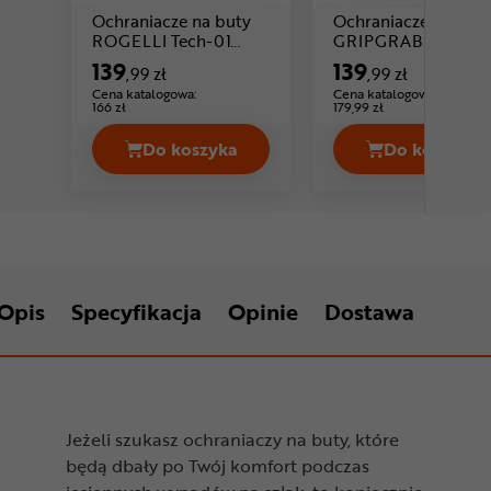
Ochraniacze na buty
Ochraniacze na but
ROGELLI Tech-01
GRIPGRAB Ride
Cena: 139 ,99 zł
Cena:
Fiandrex
Waterproof
139
139
,99 zł
,99 zł
Cena katalogowa:
Cena katalogowa:
166 zł
179,99 zł
Do koszyka
Do koszyka
Ochraniacze na buty ROGELLI Tech-0
Ochrani
Opis
Specyfikacja
Opinie
Dostawa
Jeżeli szukasz ochraniaczy na buty, które
będą dbały po Twój komfort podczas