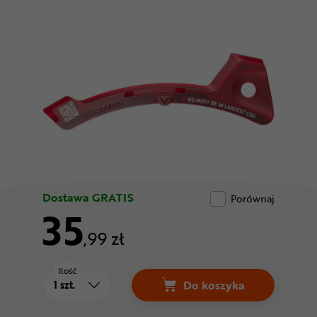
Odżywki
Nowości
Superoferta
Dostawa GRATIS
Porównaj
35
,99 zł
Ilość
Do koszyka
Przymiar do regulacj