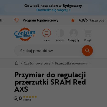
Odwiedź nasz salon w Bydgoszczy.
Ctrl
M
Dowiedz się więcej
Rowery
4h
Program
lojalnościowy
4,9/5
Nasza ocen
Menu główne
E-bike
Informacje o produkcie
Części
Menu
Kontrast
Zaloguj się
Koszyk
Do koszyka
Akcesoria
Odzież
Szczegółowe informacje
>
Części rowerowe
>
Przerzutki rowerowe
>
Inne
>
P
Przymiar do regulacji
Kaski
Stopka
przerzutki SRAM Red
Buty
AXS
Mapa strony
Warsztat
5,0
1 opinia