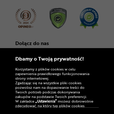
Dołącz do nas
Dbamy o Twoją prywatność!
Korzystamy z plików cookies w celu
zapewnienia prawidłowego funkcjonowania
strony internetowej.
Zgadzając się na wszystkie pliki cookies
Copyright © 2005 - 2026
pozwolisz nam na dopasowanie treści do
Twoich potrzeb podczas dokonywania
Polityka prywatności i zasady korzystania z
zakupów na podstawie Twoich preferencji.
serwisu
W zakładce
„Ustawienia”
możesz dobrowolnie
zdecydować, na który typ plików cookies
Informacja o plikach cookies
chciałbyś zezwolić.