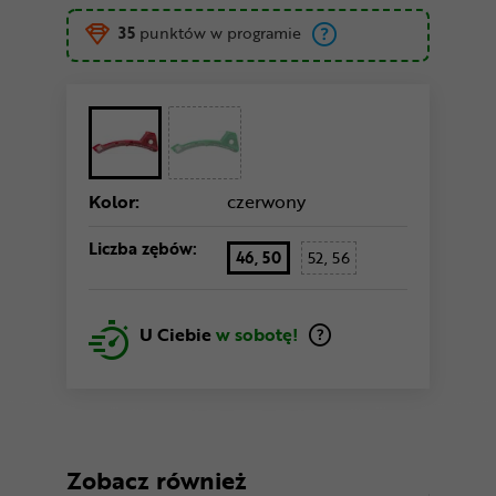
35
punktów w programie
Kolor:
czerwony
Liczba zębów:
46, 50
52, 56
U Ciebie
w sobotę!
Zobacz również