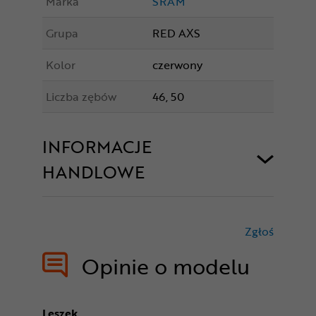
Marka
SRAM
Grupa
RED AXS
Kolor
czerwony
Liczba zębów
46, 50
INFORMACJE
HANDLOWE
Zgłoś
treści nie
Opinie o modelu
Leszek