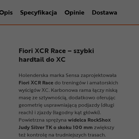
Opis
Specyfikacja
Opinie
Dostawa
Fiori XCR Race – szybki
hardtail do XC
Holenderska marka Sensa zaprojektowała
Fiori XCR Race
do treningów i amatorskich
wyścigów XC. Karbonowa rama łączy niską
masę ze sztywnością, dodatkowo oferując
geometrię usprawniającą podjazdy (długi
reach) i zjazdy (łagodny kąt główki).
Powietrzna sprężyna
widelca RockShox
Judy Silver TK o skoku 100 mm
zwiększy
też kontrolę na trudniejszych trasach.