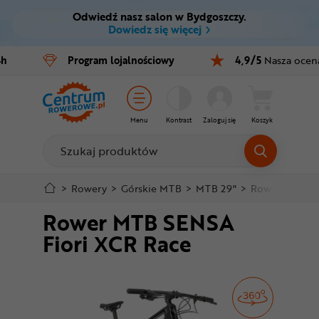
Odwiedź nasz salon w Bydgoszczy.
Ctrl
M
Dowiedz się więcej
Rowery
4h
Program
lojalnościowy
4,9/5
Nasza ocen
Menu główne
E-bike
Informacje o produkcie
Części
Menu
Kontrast
Zaloguj się
Koszyk
Do koszyka
Akcesoria
Odzież
Szczegółowe informacje
>
Rowery
>
Górskie MTB
>
MTB 29"
>
Rower MTB SE
Rower MTB SENSA
Kaski
Stopka
Fiori XCR Race
Buty
Mapa strony
Warsztat