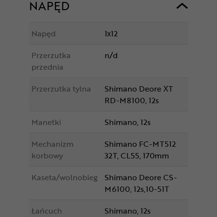
NAPĘD
Napęd
1x12
Przerzutka
n/d
przednia
Przerzutka tylna
Shimano Deore XT
RD-M8100, 12s
Manetki
Shimano, 12s
Mechanizm
Shimano FC-MT512
korbowy
32T, CL55, 170mm
Kaseta/wolnobieg
Shimano Deore CS-
M6100, 12s,10-51T
Łańcuch
Shimano, 12s