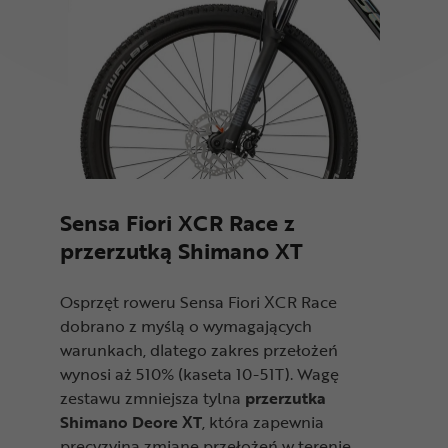
Sensa Fiori XCR Race z
przerzutką Shimano XT
Osprzęt roweru Sensa Fiori XCR Race
dobrano z myślą o wymagających
warunkach, dlatego zakres przełożeń
wynosi aż 510% (kaseta 10-51T). Wagę
zestawu zmniejsza tylna
przerzutka
Shimano Deore XT
, która zapewnia
precyzyjną zmianę przełożeń w terenie.