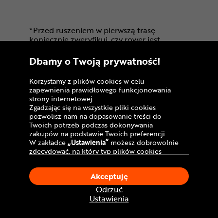
*Przed ruszeniem w pierwszą trasę
koniecznie zweryfikuj, czy rower jest
odpowiednio przygotowany do
użytkowania. Zalecamy sprawdzenie stanu
Dbamy o Twoją prywatność!
wszystkich łączeń śrubowych, ze
szczególnym uwzględnieniem elementów
Korzystamy z plików cookies w celu
wpływających na bezpieczeństwo (śrub
zapewnienia prawidłowego funkcjonowania
kierownicy, mostka, zacisku sztycy
strony internetowej.
podsiodłowej, mocowania kół). Skontroluj
Zgadzając się na wszystkie pliki cookies
pracę kierownicy, przerzutek czy hamulców.
pozwolisz nam na dopasowanie treści do
W razie jakichkolwiek wątpliwości
Twoich potrzeb podczas dokonywania
skontaktuj się z profesjonalnym serwisem
zakupów na podstawie Twoich preferencji.
rowerowym.
W zakładce
„Ustawienia”
możesz dobrowolnie
** Wybrane modele rowerów nie są
zdecydować, na który typ plików cookies
wyposażone fabrycznie przez producentów
chciałbyś zezwolić.
w pedały. Jest to celowy zabieg -
Klikając
„Akceptuję”
, wyrażasz zgodę na
Akceptuję
doświadczeni rowerzyści dobierają
stosowanie ciasteczek zgodnie z ustawieniami
Twojej przeglądarki.
odpowiednie systemy wg własnych
Odrzuć
W dowolnym momencie, możesz dokonać
preferencji. Informacja o pełnym
Ustawienia
zmiany swojego wyboru klikając opcję
wyposażeniu roweru dostępna jest w opisie,
„Ustawienia”
w Polityce Cookies.
specyfikacji i na fotografiach danego