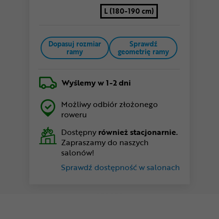
L (180-190 cm)
Dopasuj rozmiar
Sprawdź
ramy
geometrię ramy
Wyślemy
w 1-2 dni
Możliwy odbiór złożonego
roweru
Dostępny
również stacjonarnie.
Zapraszamy do naszych
salonów!
Sprawdź dostępność w salonach