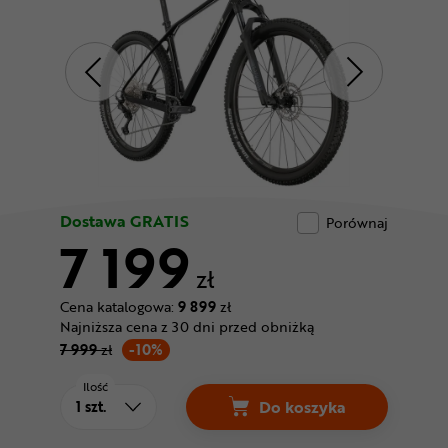
Odżywki
Nowości
Superoferta
Dostawa GRATIS
Porównaj
7 199
zł
Cena katalogowa:
9 899
zł
Najniższa cena z 30 dni przed obniżką
7 999
zł
-10%
Ilość
Do koszyka