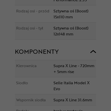
Rodzaj osi - przód
Sztywna oś (Boost)
15x110 mm
Rodzaj osi - tył
Sztywna oś (Boost)
12x148 mm
KOMPONENTY
Kierownica
Supra X Line - 720mm
+ 5mm rise
Siodło
Selle Italia Model X
Evo
Wspornik siodła
Supra X Line 31.6mm
Pedały
brak w zestawie