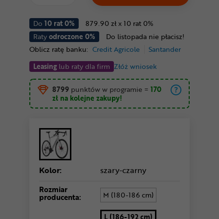
Do
10 rat 0%
879.90 zł x 10 rat 0%
Raty
odroczone 0%
Do listopada nie płacisz!
Oblicz ratę banku:
Credit Agricole
Santander
Leasing
lub raty dla firm
Złóż wniosek
8799
punktów w programie
=
170
zł
na kolejne zakupy!
Kolor:
szary-czarny
Rozmiar
M (180-186 cm)
producenta:
L (186-192 cm)