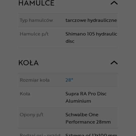
HAMULCE
Typ hamulców
tarczowe hydrauliczne
Hamulce p/t
Shimano 105 hydraulic
disc
KOŁA
Rozmiar koła
28"
Koła
Supra RA Pro Disc
Aluminium
Opony p/t
Schwalbe One
Performance 28mm
Rodzaj osi - przód
Sztywna oś 12x100 mm