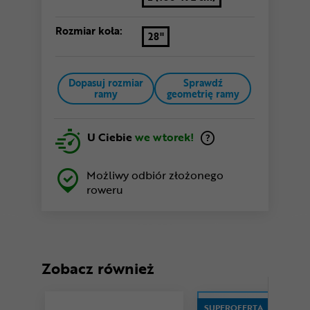
Rozmiar koła:
28"
Dopasuj rozmiar
Sprawdź
ramy
geometrię ramy
U Ciebie
we wtorek!
Możliwy odbiór złożonego
roweru
Zobacz również
SUPEROFERTA