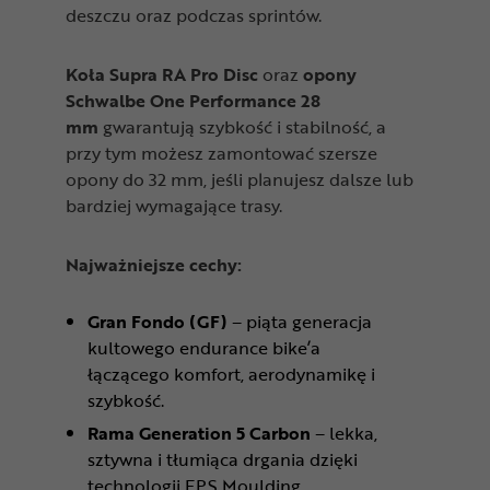
deszczu oraz podczas sprintów.
Koła Supra RA Pro Disc
oraz
opony
Schwalbe One Performance 28
mm
gwarantują szybkość i stabilność, a
przy tym możesz zamontować szersze
opony do 32 mm, jeśli planujesz dalsze lub
bardziej wymagające trasy.
Najważniejsze cechy:
Gran Fondo (GF)
– piąta generacja
kultowego endurance bike’a
łączącego komfort, aerodynamikę i
szybkość.
Rama Generation 5 Carbon
– lekka,
sztywna i tłumiąca drgania dzięki
technologii EPS Moulding.