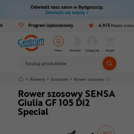
Odwiedź nasz salon w Bydgoszczy.
Ctrl
M
Dowiedz się więcej
Rowery
4h
Program
lojalnościowy
4,9/5
Nasza ocen
Menu główne
E-bike
Informacje o produkcie
Części
Menu
Kontrast
Zaloguj się
Koszyk
Do koszyka
Akcesoria
Odzież
Szczegółowe informacje
>
Rowery
>
Szosowe
>
Rower szosowy SENSA Giulia G
Rower szosowy SENSA
Kaski
Stopka
Giulia GF 105 Di2
Buty
Special
Mapa strony
Warsztat