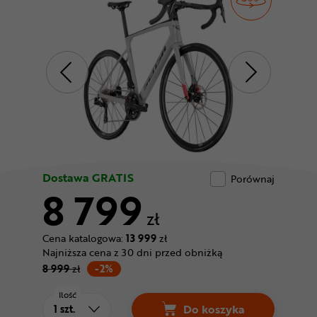
Odżywki
Nowości
Superoferta
Dostawa GRATIS
Porównaj
8 799
zł
Cena katalogowa:
13 999
zł
Najniższa cena z 30 dni przed obniżką
8 999
zł
-2%
Ilość
Do koszyka