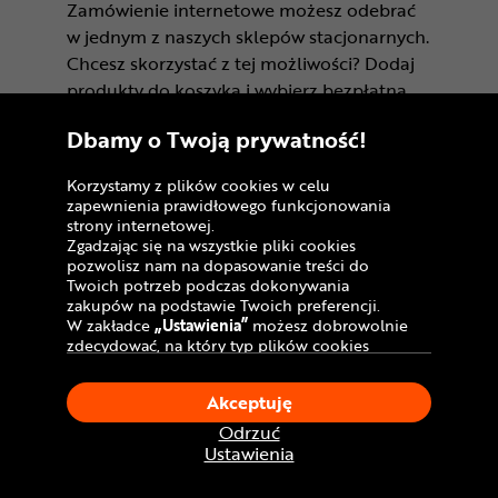
Zamówienie internetowe możesz odebrać
w jednym z naszych sklepów stacjonarnych.
Chcesz skorzystać z tej możliwości? Dodaj
produkty do koszyka i wybierz bezpłatną
opcję dostawy „Odbiór w sklepie”.
Dbamy o Twoją prywatność!
Informację o gotowości zamówienia do
odbioru otrzymasz drogą mailową. Rowery
Korzystamy z plików cookies w celu
zamówione z taką opcją dostawy zostaną
zapewnienia prawidłowego funkcjonowania
złożone przez nasz serwis*/**.
strony internetowej.
Zgadzając się na wszystkie pliki cookies
pozwolisz nam na dopasowanie treści do
Odbierając rower zamówiony do salonu
Twoich potrzeb podczas dokonywania
stacjonarnego CentrumRowerowe.pl,
zakupów na podstawie Twoich preferencji.
W zakładce
„Ustawienia”
możesz dobrowolnie
możesz sprawdzić, czy wybrałeś
zdecydować, na który typ plików cookies
odpowiedni rozmiar, a sam pojazd jest
chciałbyś zezwolić.
dobrze dopasowany do sylwetki i Twoich
Klikając
„Akceptuję”
, wyrażasz zgodę na
Akceptuję
stosowanie ciasteczek zgodnie z ustawieniami
preferencji. Na miejscu możesz także
Twojej przeglądarki.
Odrzuć
wypróbować zamówiony rower na
W dowolnym momencie, możesz dokonać
Ustawienia
specjalnej ścieżce testowej.
zmiany swojego wyboru klikając opcję
„Ustawienia”
w Polityce Cookies.