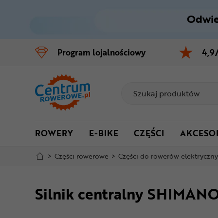
Odwie
Control
M
Program
lojalnościowy
4,9
Menu główne
Informacje o produkcie
Do koszyka
ROWERY
E-BIKE
CZĘŚCI
AKCESO
Szczegółowe informacje
>
Części rowerowe
>
Części do rowerów elektryczn
Stopka
Silnik centralny SHIMAN
Mapa strony