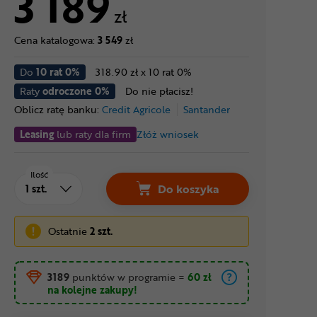
3 189
zł
Cena katalogowa:
3 549
zł
Do
10 rat 0%
318.90 zł x 10 rat 0%
Raty
odroczone 0%
Do nie płacisz!
Oblicz ratę banku:
Credit Agricole
Santander
Leasing
lub raty dla firm
Złóż wniosek
Ilość
Do koszyka
Ostatnie
2 szt.
3189
punktów w programie
=
60 zł
na kolejne zakupy!