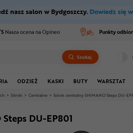
dź nasz salon w Bydgoszczy.
Dowiedz się w
/5
Nasza ocena
na Opineo
Punkty odbio
Szukaj
RIA
ODZIEŻ
KASKI
BUTY
WARSZTAT
ych
>
Silniki
>
Centralne
>
Silnik centralny SHIMANO Steps DU-EP
O Steps DU-EP801