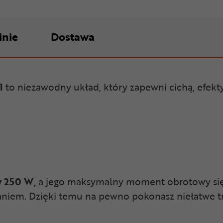
inie
Dostawa
1
to niezawodny układ, który zapewni cichą, efekt
y 250 W,
a jego maksymalny moment obrotowy się
em. Dzięki temu na pewno pokonasz niełatwe tr