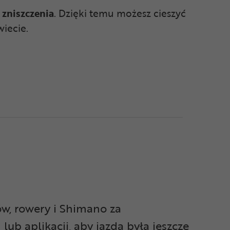
 zniszczenia
. Dzięki temu możesz cieszyć
wiecie.
ów, rowery i Shimano za
ub aplikacji, aby jazda była jeszcze