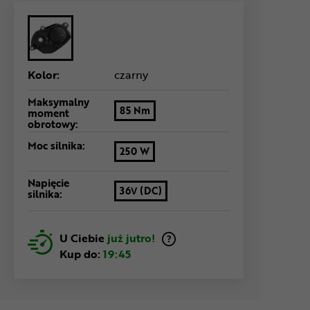
Kolor:
czarny
Maksymalny
85 Nm
moment
obrotowy:
Moc silnika:
250 W
Napięcie
36V (DC)
silnika:
U Ciebie
już jutro!
Kup do:
19:45