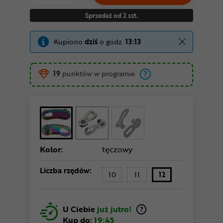
Sprzedaż od 2 szt.
Kupiono
dziś
o godz.
13:13
19
punktów w programie
Kolor:
tęczowy
Liczba rzędów:
10
11
12
U Ciebie
już jutro!
Kup do:
19:45