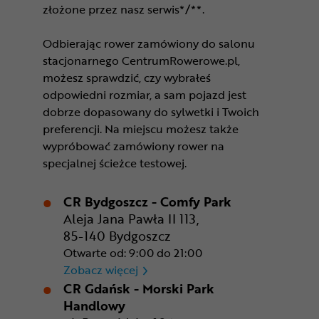
złożone przez nasz serwis*/**.
Odbierając rower zamówiony do salonu
stacjonarnego CentrumRowerowe.pl,
możesz sprawdzić, czy wybrałeś
odpowiedni rozmiar, a sam pojazd jest
dobrze dopasowany do sylwetki i Twoich
preferencji. Na miejscu możesz także
wypróbować zamówiony rower na
specjalnej ścieżce testowej.
CR Bydgoszcz - Comfy Park
Aleja Jana Pawła II 113,
85-140 Bydgoszcz
Otwarte od: 9:00 do 21:00
CR Bydgoszcz - Comfy Park
Zobacz więcej
CR Gdańsk - Morski Park
Handlowy