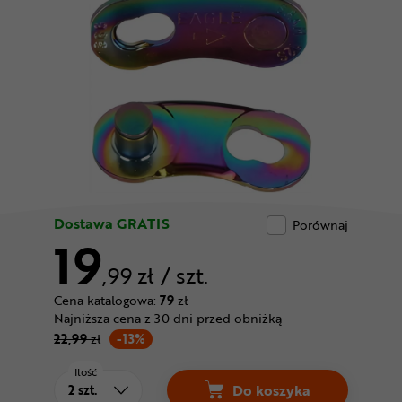
Odżywki
Nowości
Superoferta
Dostawa GRATIS
Porównaj
19
,99 zł
/ szt.
Cena katalogowa:
79
zł
Najniższa cena z 30 dni przed obniżką
22,99
zł
-13%
Ilość
Do koszyka
Spinka do łańcucha 