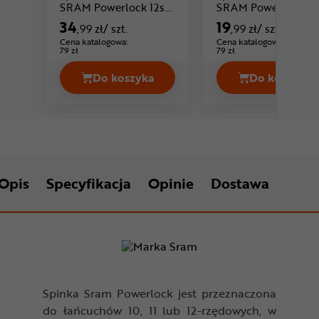
Cena
SRAM Powerlock 12s
SRAM Powerlink
Red / Force / Rival
34
19
,99 zł
/ szt.
,99 zł
/ szt.
Cena: 34 ,99 zł
AXS
Cena katalogowa:
Cena katalogowa:
79 zł
79 zł
Do koszyka
Do koszyka
Spinka do łańcucha SRAM Powerlock 1
Spinka 
Opis
Specyfikacja
Opinie
Dostawa
Spinka Sram Powerlock jest przeznaczona
do łańcuchów 10, 11 lub 12-rzędowych, w