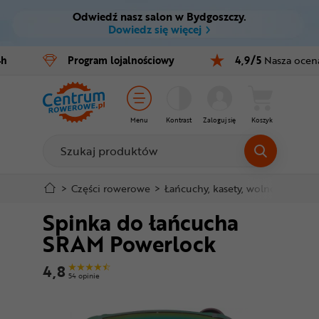
Odwiedź nasz salon w Bydgoszczy.
Ctrl
M
Dowiedz się więcej
Rowery
4h
Program
lojalnościowy
4,9/5
Nasza ocen
Menu główne
E-bike
Informacje o produkcie
Części
Menu
Kontrast
Zaloguj się
Koszyk
Do koszyka
Akcesoria
Odzież
Szczegółowe informacje
>
Części rowerowe
>
Łańcuchy, kasety, wolnobiegi
>
S
Spinka do łańcucha
Kaski
Stopka
SRAM Powerlock
Buty
Mapa strony
4,8
54 opinie
Warsztat