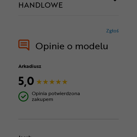
HANDLOWE
Zgłoś
treści nie
Opinie o modelu
Arkadiusz
5,0
Opinia potwierdzona
zakupem