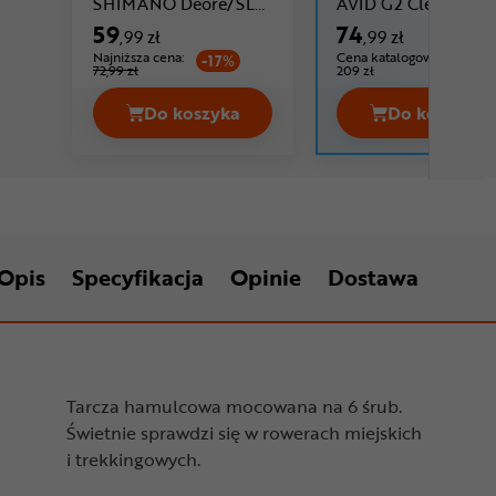
SHIMANO Deore/SLX
AVID G2 CleanSwee
Cena: 59 ,99 zł
SM-RT66
59
74
,99 zł
,99 zł
Najniższa cena:
Cena katalogowa:
-17%
72,99 zł
209 zł
Do koszyka
Do koszyka
Tarcza hamulcowa SHIMANO Deore/
Tarcza 
Opis
Specyfikacja
Opinie
Dostawa
Tarcza hamulcowa mocowana na 6 śrub.
Świetnie sprawdzi się w rowerach miejskich
i trekkingowych.