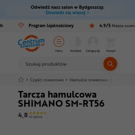
Odwiedź nasz salon w Bydgoszczy.
Ctrl
M
Dowiedz się więcej
Rowery
4h
Program
lojalnościowy
4,9/5
Nasza ocen
Menu główne
E-bike
Informacje o produkcie
Części
Menu
Kontrast
Zaloguj się
Koszyk
Do koszyka
Akcesoria
Odzież
Szczegółowe informacje
>
Części rowerowe
>
Hamulce rowerowe
>
Hamulce t
Tarcza hamulcowa
Kaski
Stopka
SHIMANO SM-RT56
Buty
Mapa strony
4,8
42 opinie
Warsztat