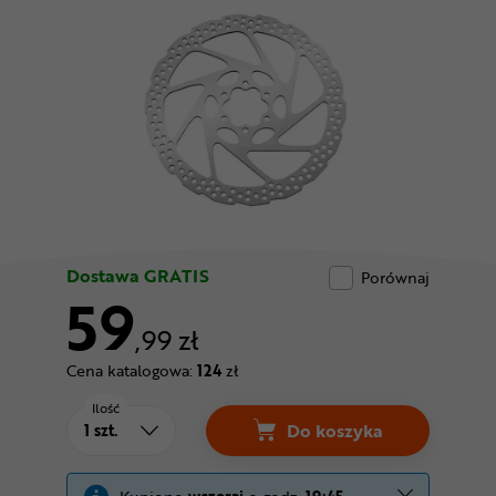
Odżywki
Nowości
Superoferta
Dostawa GRATIS
Porównaj
59
,99 zł
Cena katalogowa:
124
zł
Ilość
Do koszyka
Tarcza hamulcowa S