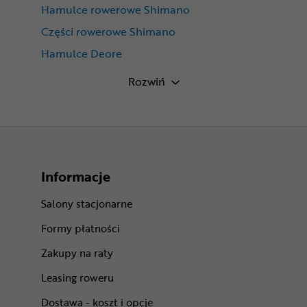
Hamulce rowerowe Shimano
Części rowerowe Shimano
Hamulce Deore
Tarcze hamulcowe do roweru 180mm
Rozwiń
Informacje
Salony stacjonarne
Formy płatności
Zakupy na raty
Leasing roweru
Dostawa - koszt i opcje