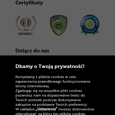
Certyfikaty
Dołącz do nas
Dbamy o Twoją prywatność!
Korzystamy z plików cookies w celu
zapewnienia prawidłowego funkcjonowania
strony internetowej.
Zgadzając się na wszystkie pliki cookies
Copyright © 2005 - 2026
pozwolisz nam na dopasowanie treści do
Twoich potrzeb podczas dokonywania
Polityka prywatności i zasady korzystania z
zakupów na podstawie Twoich preferencji.
serwisu
W zakładce
„Ustawienia”
możesz dobrowolnie
zdecydować, na który typ plików cookies