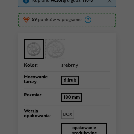
Kupiono
wczoraj
o godz.
19:45
59
punktów w programie
Kolor:
srebrny
Mocowanie
6 śrub
tarczy:
Rozmiar:
180 mm
Wersja
BOX
opakowania:
opakowanie
produkcyjne