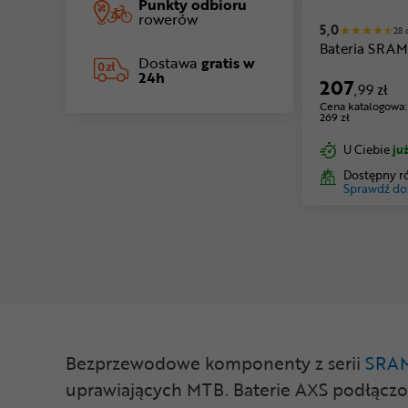
Punkty odbioru
rowerów
5,0
28 
Bateria SRAM
Dostawa
gratis w
24h
207
,99 zł
Cena katalogowa:
269 zł
U Ciebie
już
Dostępny r
Sprawdź do
Bezprzewodowe komponenty z serii
SRA
uprawiających MTB. Baterie AXS podłączo