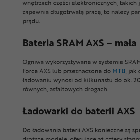
wnętrzach części elektronicznych, takic
zapewnia długotrwałą pracę, to należy pam
prądu.
Bateria SRAM AXS – mała i
Ogniwa wykorzystywane w systemie SRAM, 
Force AXS lub przeznaczone do
MTB
, ja
ładowaniu wynosi od kilkunastu do ok. 20
równych, asfaltowych drogach.
Ładowarki do baterii AXS
Do ładowania baterii AXS konieczne są spe
droższe modele, oferujące aż cztery stano