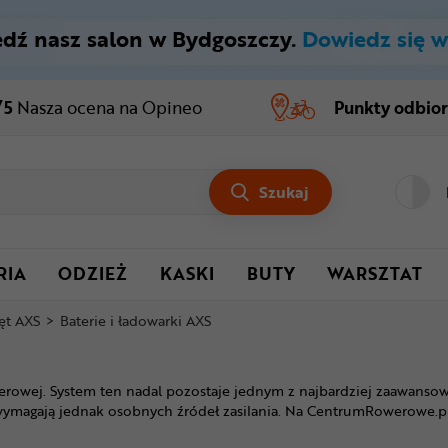
dź nasz salon w Bydgoszczy.
Dowiedz się w
/5
Nasza ocena
na Opineo
Punkty odbio
Szukaj
RIA
ODZIEŻ
KASKI
BUTY
WARSZTAT
ęt AXS
>
Baterie i ładowarki AXS
erowej. System ten nadal pozostaje jednym z najbardziej zaawanso
magają jednak osobnych źródeł zasilania. Na CentrumRowerowe.pl