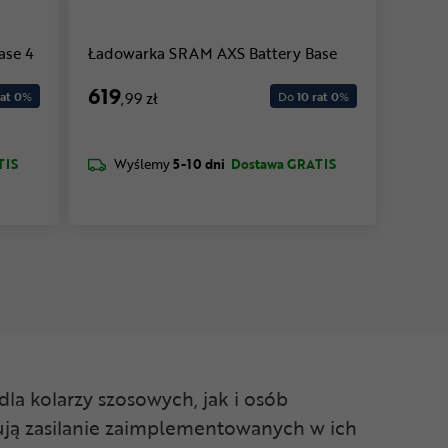
ase 4
Ładowarka SRAM AXS Battery Base
619
at 0
%
,99 zł
Do
10 rat 0
%
TIS
Wyślemy
5-10 dni
Dostawa GRATIS
a kolarzy szosowych, jak i osób
ują zasilanie zaimplementowanych w ich