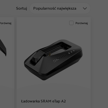
Sortuj od
Sortuj
Popularność największa
Porównaj
Porównaj
Ładowarka SRAM eTap A2