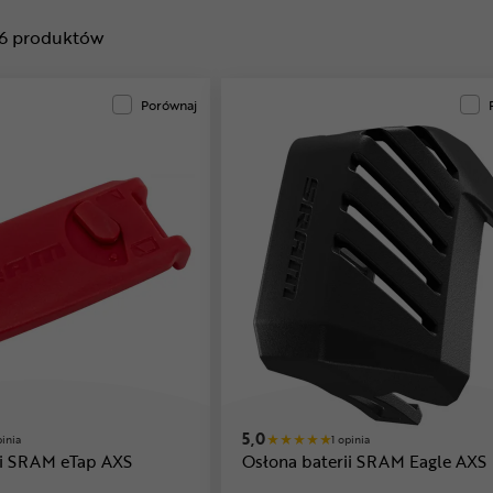
6
produktów
Porównaj
5,0
pinia
1 opinia
ii SRAM eTap AXS
Osłona baterii SRAM Eagle AXS