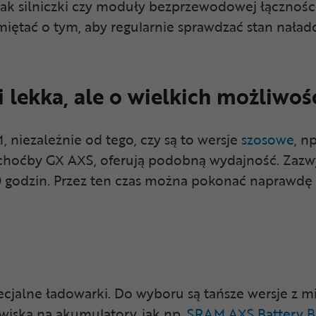
h jak silniczki czy moduły bezprzewodowej łączno
iętać o tym, aby regularnie sprawdzać stan nałado
 lekka, ale o wielkich możliwoś
niezależnie od tego, czy są to wersje
szosowe
, n
k choćby GX AXS, oferują podobną wydajność. Zazw
 godzin. Przez ten czas można pokonać naprawdę s
cjalne ładowarki. Do wyboru są tańsze wersje z mi
wiska na akumulatory, jak np.
SRAM AXS Battery B