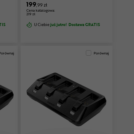
199
,99 zł
Cena katalogowa:
219 zł
TIS
U Ciebie
już jutro!
Dostawa GRATIS
Porównaj
Porównaj