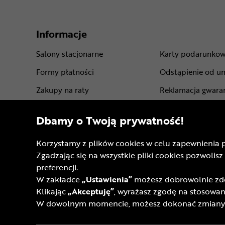
Informacje
Salony stacjonarne
Karty podarunko
Formy płatności
Odstąpienie od u
Zakupy na raty
Reklamacja gwara
Leasing roweru
Gwarancje produ
Dbamy o Twoją prywatność!
Dostawa - koszt i opcje
Regulamin sklepu
Korzystamy z plików cookies w celu zapewnienia 
Punkty odbioru rowerów
Regulamin progra
Zgadzając się na wszystkie pliki cookies pozwol
Sprawdź status zamówienia
Regulamin kart p
preferencji.
W zakładce
„Ustawienia”
możesz dobrowolnie zdec
Pomoc techniczna
Regulaminy akcji
Klikając
„Akceptuję”
, wyrażasz zgodę na stosowani
FAQ
Akt o Usługach C
W dowolnym momencie, możesz dokonać zmiany s
Opinie
Dostępność cyfro