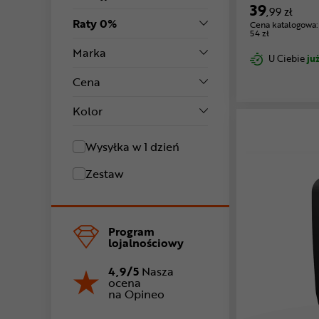
39
,99 zł
Raty 0%
Cena katalogowa:
54 zł
Marka
U Ciebie
już
Cena
Kolor
Wysyłka w 1 dzień
Zestaw
Program
lojalnościowy
4,9/5
Nasza
ocena
na Opineo