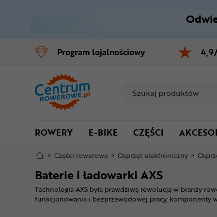
Odwie
Control
M
Program
lojalnościowy
4,9
Menu główne
Filtry
Produkty
ROWERY
E-BIKE
CZĘŚCI
AKCESO
Stopka
>
Części rowerowe
>
Osprzęt elektroniczny
>
Osprz
Mapa strony
Baterie i ładowarki AXS
Technologia AXS była prawdziwą rewolucją w branży row
funkcjonowania i bezprzewodowej pracy, komponenty wy