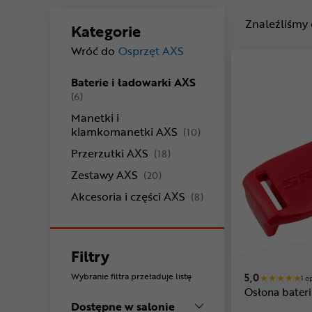
Znaleźliśmy
Kategorie
Wróć do
Osprzęt AXS
Baterie i ładowarki AXS
produkty
(6)
Manetki i
produkty
klamkomanetki AXS
(10)
produkty
Przerzutki AXS
(18)
produkty
Zestawy AXS
(20)
produkty
Akcesoria i części AXS
(8)
Filtry
Wybranie filtra przeładuje listę
5,0
1 o
Osłona bater
Dostępne w salonie