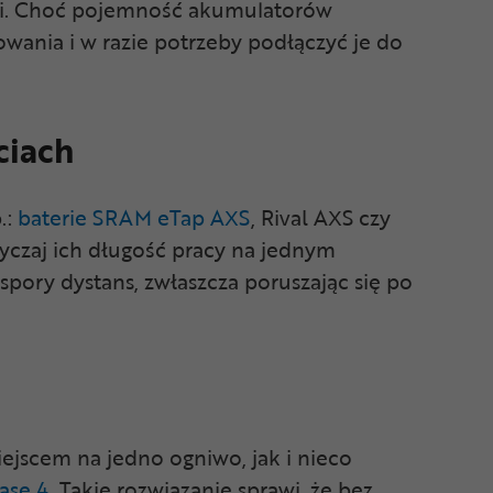
ści. Choć pojemność akumulatorów
wania i w razie potrzeby podłączyć je do
ciach
p.:
baterie SRAM eTap AXS
, Rival AXS czy
yczaj ich długość pracy na jednym
pory dystans, zwłaszcza poruszając się po
ejscem na jedno ogniwo, jak i nieco
ase 4
. Takie rozwiązanie sprawi, że bez