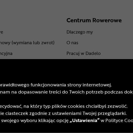
Centrum Rowerowe
we
Dlaczego my
mowy (wymiana lub zwrot)
O nas
ncyjna
Pracuj w Dadelo
centów
Kontakt
Marki
prawidłowego funkcjonowania strony internetowej.
mu lojalnościowego
BLOG
isz nam na dopasowanie treści do Twoich potrzeb podczas 
odarunkowych
Trasy rowerowe
ydować, na który typ plików cookies chciałbyś zezwolić.
 promocyjnych
Atrakcje rowerowe
e ciasteczek zgodnie z ustawieniami Twojej przeglądarki.
yfrowych (DSA)
wojego wyboru klikając opcję
„Ustawienia”
w Polityce Coo
wa