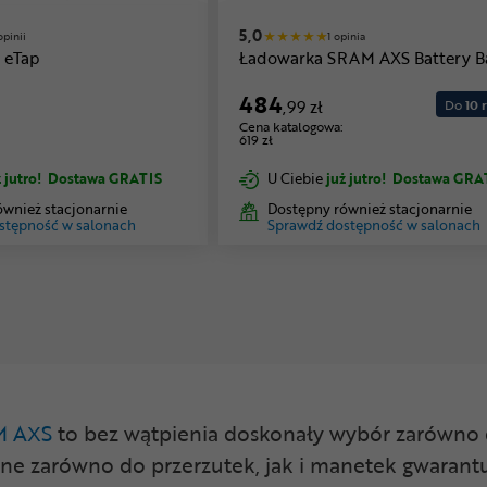
5,0
opinii
1 opinia
 eTap
Ładowarka SRAM AXS Battery B
484
,99 zł
Do
10 r
Cena katalogowa:
619 zł
 jutro!
Dostawa GRATIS
U Ciebie
już jutro!
Dostawa GRA
ównież stacjonarnie
Dostępny również stacjonarnie
stępność w salonach
Sprawdź dostępność w salonach
M AXS
to bez wątpienia doskonały wybór zarówno dl
ne zarówno do przerzutek, jak i manetek gwarant